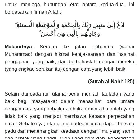
untuk menjaga hubungan erat antara kedua-dua. Ini
berdasarkan firman Allah:
ادْعُ إِلَىٰ سَبِيلِ رَبِّكَ بِالْحِكْمَةِ وَالْمَوْعِظَةِ الْحَسَنَةِ ۖ
وَجَادِلْهُم بِالَّتِي هِيَ أَحْسَنُ ۚ
Maksudnya:
Serulah ke jalan Tuhanmu (wahai
Muhammad) dengan hikmat kebijaksanaan dan nasihat
pengajaran yang baik, dan berbahaslah dengan mereka
(yang engkau serukan itu) dengan cara yang lebih baik.
(Surah al-Nahl: 125)
Selain daripada itu, ulama perlu menjadi tauladan yang
baik bagi masyarakat dalam menasihati para umara
dengan cara yang terbaik dan bukan menjadi contoh yang
tidak baik yang menjadi membawa kepada perpecahan
umat. Sebaliknya, ulama menjadikan umat dapat bersatu
padu dan menenangkan keadaan dengan ilmu yang sahih
dan akhlak yang tinggi. Oleh yang demikian, keberadaan