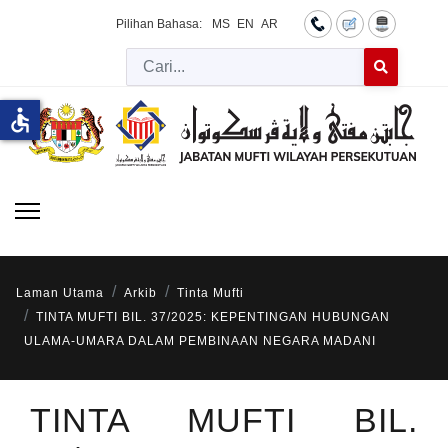
Pilihan Bahasa:
MS
EN
AR
Cari
Type 2 or more 
accessible
Laman Utama
Arkib
Tinta Mufti
TINTA MUFTI BIL. 37/2025: KEPENTINGAN HUBUNGAN
ULAMA-UMARA DALAM PEMBINAAN NEGARA MADANI
TINTA MUFTI BIL.