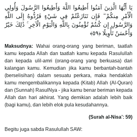
يَا أَيُّهَا الَّذِينَ آمَنُوا أَطِيعُوا اللَّهَ وَأَطِيعُوا الرَّسُولَ وَأُولِي
الْأَمْرِ مِنكُمْ ۖ فَإِن تَنَازَعْتُمْ فِي شَيْءٍ فَرُدُّوهُ إِلَى اللَّهِ
وَالرَّسُولِ إِن كُنتُمْ تُؤْمِنُونَ بِاللَّهِ وَالْيَوْمِ الْآخِرِ ۚ ذَٰلِكَ خَيْرٌ
وَأَحْسَنُ تَأْوِيلًا ‎﴿٥٩﴾‏
Maksudnya:
Wahai orang-orang yang beriman, taatlah
kamu kepada Allah dan taatlah kamu kepada Rasulullah
dan kepada ulil-amri (orang-orang yang berkuasa) dari
kalangan kamu. Kemudian jika kamu berbantah-bantah
(berselisihan) dalam sesuatu perkara, maka hendaklah
kamu mengembalikannya kepada (Kitab) Allah (Al-Quran)
dan (Sunnah) RasulNya - jika kamu benar beriman kepada
Allah dan hari akhirat. Yang demikian adalah lebih baik
(bagi kamu), dan lebih elok pula kesudahannya.
(Surah al-Nisa’: 59)
Begitu juga sabda Rasulullah SAW: