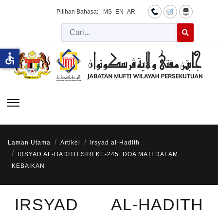
Pilihan Bahasa:
MS
EN
AR
Cari
Type 2 or more 
accessible
Laman Utama
Artikel
Irsyad al-Hadith
IRSYAD AL-HADITH SIRI KE-245: DOA MATI DALAM
KEBAIKAN
IRSYAD AL-HADITH