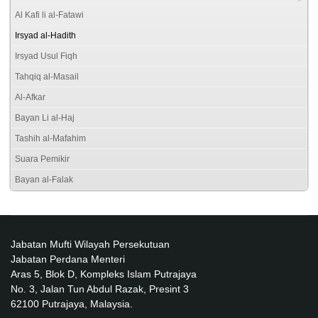
Al Kafi li al-Fatawi
Irsyad al-Hadith
Irsyad Usul Fiqh
Tahqiq al-Masail
Al-Afkar
Bayan Li al-Haj
Tashih al-Mafahim
Suara Pemikir
Bayan al-Falak
Jabatan Mufti Wilayah Persekutuan
Jabatan Perdana Menteri
Aras 5, Blok D, Kompleks Islam Putrajaya
No. 3, Jalan Tun Abdul Razak, Presint 3
62100 Putrajaya, Malaysia.