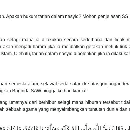
lan. Apakah hukum tarian dalam nasyid? Mohon penjelasan SS M
an selagi mana ia dilakukan secara sederhana dan tidak m
 akan menjadi haram jika ia melibatkan gerakan meliuk-liuk
slam. Oleh itu, tarian dalam nasyid dibolehkan jika ia dilak
Tuhan semesta alam, selawat serta salam ke atas junjungan 
angkah Baginda SAW hingga ke hari kiamat.
ang umatnya dari berhibur selagi mana hiburan tersebut ti
dalah sebuah agama yang menyeimbangkan tuntutan dunia dan ak
رِ، فَقَالَ نَبِيُّ اللَّهِ صَلَّى اللهُ عَلَيْهِ وَسَلَّمَ: يَا عَائِشَةُ، مَا كَانَ مَعَكُ