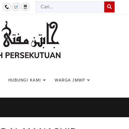
Cari
Type 2 or more c
HUBUNGI KAMI
WARGA JMWP