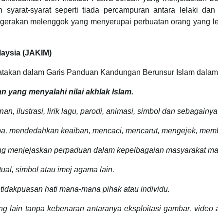
 syarat-syarat seperti tiada percampuran antara lelaki dan
 gerakan melenggok yang menyerupai perbuatan orang yang lem
aysia (JAKIM)
yatakan dalam Garis Panduan Kandungan Berunsur Islam dala
 yang menyalahi nilai akhlak Islam.
n, ilustrasi, lirik lagu, parodi, animasi, simbol dan sebagainy
omba, mendedahkan keaiban, mencaci, mencarut, mengejek, mem
ng menjejaskan perpaduan dalam kepelbagaian masyarakat ma
al, simbol atau imej agama lain.
idakpuasan hati mana-mana pihak atau individu.
 lain tanpa kebenaran antaranya eksploitasi gambar, video a