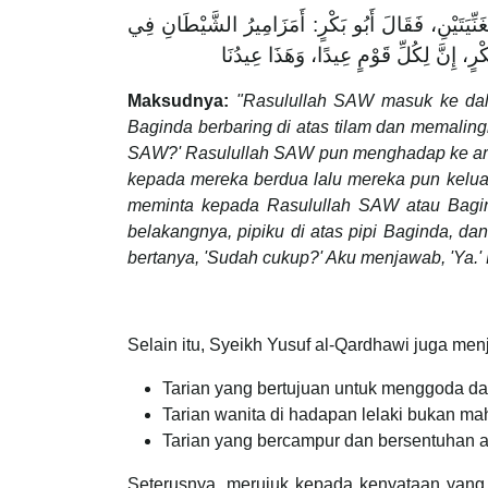
غَنِّيَتَيْنِ، فَقَالَ أَبُو بَكْرٍ: أَمَزَامِيرُ الشَّيْطَانِ فِي
َ لِكُلِّ قَوْمٍ عِيدًا، وَهَذَا عِيدُنَا
Maksudnya:
"Rasulullah SAW masuk ke dal
Baginda berbaring di atas tilam dan memaling
SAW?' Rasulullah SAW pun menghadap ke arah
kepada mereka berdua lalu mereka pun keluar
meminta kepada Rasulullah SAW atau Bagind
belakangnya, pipiku di atas pipi Baginda, d
bertanya, 'Sudah cukup?' Aku menjawab, 'Ya.' 
Selain itu, Syeikh Yusuf al-Qardhawi juga men
Tarian yang bertujuan untuk menggoda d
Tarian wanita di hadapan lelaki bukan ma
Tarian yang bercampur dan bersentuhan a
Seterusnya, merujuk kepada kenyataan yang d