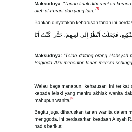
Maksudnya
:
“Tarian tidak diharamkan kerana
[3]
oleh al-Furani dan yang lain.”
Bahkan dinyatakan keharusan tarian ini berda
ِهِ، فَجَعَلْتُ أَنْظُرُ إِلَى لَعِبِهِمْ، حَتَّى كُنْتُ أَنَا
Maksudnya:
“Telah datang orang Habsyah m
Baginda. Aku menonton tarian mereka sehing
Walau bagaimanapun, keharusan ini terikat 
kepada lelaki yang meniru akhlak wanita dala
[5]
mahupun wanita.
Begitu juga diharuskan tarian wanita dalam m
menggoda. Ini berdasarkan keadaan Aisyah R
hadis berikut: