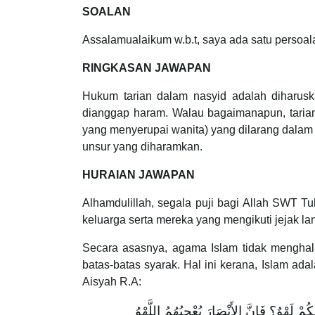
SOALAN
Assalamualaikum w.b.t, saya ada satu persoa
RINGKASAN JAWAPAN
Hukum tarian dalam nasyid adalah diharusk
dianggap haram. Walau bagaimanapun, tarian
yang menyerupai wanita) yang dilarang dalam I
unsur yang diharamkan.
HURAIAN JAWAPAN
Alhamdulillah, segala puji bagi Allah SWT 
keluarga serta mereka yang mengikuti jejak l
Secara asasnya, agama Islam tidak menghal
batas-batas syarak. Hal ini kerana, Islam a
Aisyah R.A:
مْ لَهْوٌ؟ فَإِنَّ الأَنْصَارَ يُعْجِبُهُمُ اللَّهْوُ