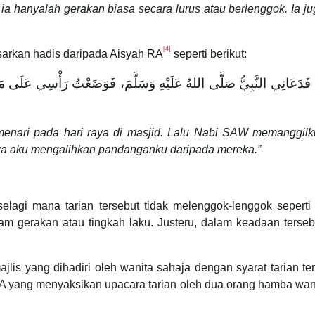
 ia hanyalah gerakan biasa secara lurus atau berlenggok. Ia 
[4]
sarkan hadis daripada Aisyah RA
seperti berikut:
عَانِي النَّبِيُّ صَلَّى اللهُ عَلَيْهِ وَسَلَّمَ، فَوَضَعْتُ رَأْسِي عَلَى مَنْكِب
enari pada hari raya di masjid. Lalu Nabi SAW memanggilk
ga aku mengalihkan pandanganku daripada mereka.”
selagi mana tarian tersebut tidak melenggok-lenggok sepert
m gerakan atau tingkah laku. Justeru, dalam keadaan tersebut
ajlis yang dihadiri oleh wanita sahaja dengan syarat tarian 
A yang menyaksikan upacara tarian oleh dua orang hamba wani