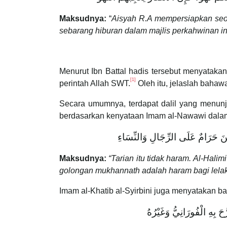
Maksudnya:
“
Aisyah R.A mempersiapkan seor
sebarang hiburan dalam majlis perkahwinan 
Menurut Ibn Battal hadis tersebut menyataka
[1]
perintah Allah SWT.
Oleh itu, jelaslah bahaw
Secara umumnya, terdapat dalil yang menunj
berdasarkan kenyataan Imam al-Nawawi dalam
ثِينَ حَرَامٌ عَلَى الرِّجَالِ وَالنِّسَاءِ
Maksudnya:
“Tarian itu tidak haram. Al-Hal
golongan mukhannath adalah haram bagi lela
Imam al-Khatib al-Syirbini juga menyatakan b
( بِهِ الْفُورَانِيُّ وَغَيْرُهُ