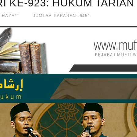
I KE-923: HUKUM TARIA
I HAZALI
JUMLAH PAPARAN: 8451