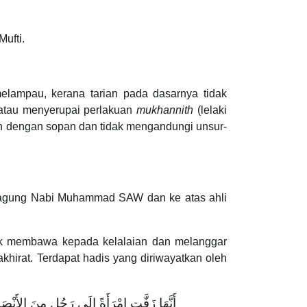
ufti.
elampau, kerana tarian pada dasarnya tidak
 atau menyerupai perlakuan
mukhannith
(lelaki
ukan dengan sopan dan tidak mengandungi unsur-
teragung Nabi Muhammad SAW dan ke atas ahli
dak membawa kepada kelalaian dan melanggar
hirat. Terdapat hadis yang diriwayatkan oleh
أَنَّهَا زَفَّتِ امْرَأَةً إِلَى رَجُلٍ مِنَ الأَنْصَا