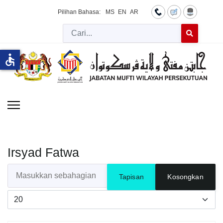
Pilihan Bahasa:
MS
EN
AR
Cari
Type 2 or more 
accessible
Irsyad Fatwa
Masukkan sebahagian daripada tajuk
Tapisan
Kosongkan
Papar #