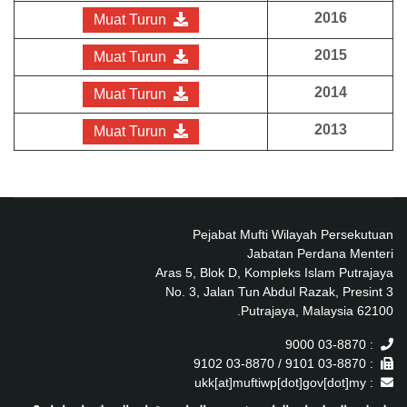
2016
Muat Turun
2015
Muat Turun
2014
Muat Turun
2013
Muat Turun
Pejabat Mufti Wilayah Persekutuan
Jabatan Perdana Menteri
Aras 5, Blok D, Kompleks Islam Putrajaya
No. 3, Jalan Tun Abdul Razak, Presint 3
62100 Putrajaya, Malaysia.
: 03-8870 9000
: 03-8870 9101 / 03-8870 9102
: ukk[at]muftiwp[dot]gov[dot]my