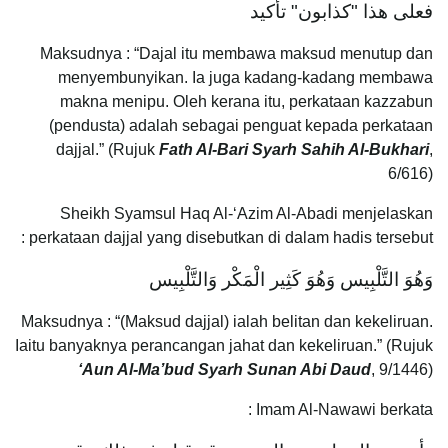
فعلى هذا "كذابون" تأكيد
Maksudnya : “Dajal itu membawa maksud menutup dan
menyembunyikan. Ia juga kadang-kadang membawa
makna menipu. Oleh kerana itu, perkataan kazzabun
(pendusta) adalah sebagai penguat kepada perkataan
dajjal.” (Rujuk
Fath Al-Bari Syarh Sahih Al-Bukhari
,
6/616)
Sheikh Syamsul Haq Al-‘Azim Al-Abadi menjelaskan
perkataan dajjal yang disebutkan di dalam hadis tersebut :
وَهُوَ التَّلْبِيس وَهُوَ كَثِير الْمَكْر وَالتَّلْبِيس
Maksudnya : “(Maksud dajjal) ialah belitan dan kekeliruan.
Iaitu banyaknya perancangan jahat dan kekeliruan.” (Rujuk
‘Aun Al-Ma’bud Syarh Sunan Abi Daud
, 9/1446)
Imam Al-Nawawi berkata :