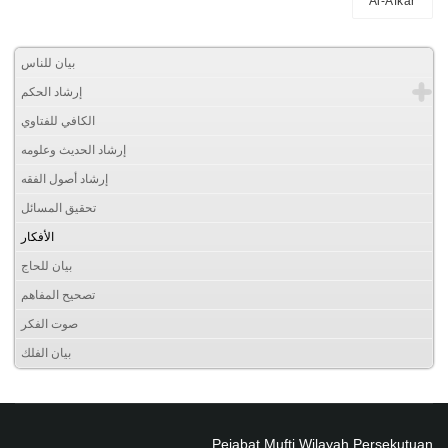
Al-Afkar
بيان للناس
إرشاد الحكم
الكافي للفتاوي
إرشاد الحديث وعلومه
إرشاد أصول الفقه
تحقيق المسائل
الأفكار
بيان للحاج
تصحيح المفاهم
صوت الفكر
بيان الفلك
Pejabat Mufti Wilayah Persekutuan