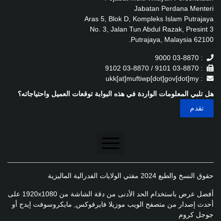
Jabatan Perdana Menteri
Aras 5, Blok D, Kompleks Islam Putrajaya
No. 3, Jalan Tun Abdul Razak, Presint 3
62100 Putrajaya, Malaysia.
: 03-8870 9000
: 03-8870 9101 / 03-8870 9102
: ukk[at]muftiwp[dot]gov[dot]my
هل تلبي المعلومات الواردة في هذه البوابة توقعات العميل واحتياجاته؟
تنصل
حقوق النسخ والطبع 2024 مفتي الولايات الفدرالية الماليزية
سياسة الخصوصية
أفضل عرض باستخدام الحد الأدنى من دقة الشاشة من 1920x1080 على
سياسة الخصوصية
أحدث إصدار من متصفح الويب موزيلا فايرفوكس, مايكروسوفت إيدج أو
جوجل كروم
سياسة تطبيق الخصوصية