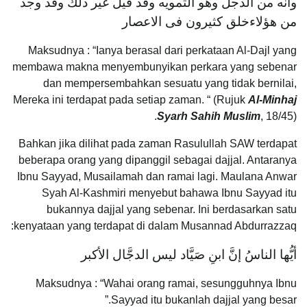
وأنه من الدجل وهو التمويه وقد قيل غير ذلك وقد وجد
من هؤلاءخلق كثيرون فى الاعصار
Maksudnya : “Ianya berasal dari perkataan Al-Dajl yang
membawa makna menyembunyikan perkara yang sebenar
dan mempersembahkan sesuatu yang tidak bernilai,
Mereka ini terdapat pada setiap zaman. “ (Rujuk
Al-Minhaj
Syarh Sahih Muslim
, 18/45).
Bahkan jika dilihat pada zaman Rasulullah SAW terdapat
beberapa orang yang dipanggil sebagai dajjal. Antaranya
Ibnu Sayyad, Musailamah dan ramai lagi. Maulana Anwar
Syah Al-Kashmiri menyebut bahawa Ibnu Sayyad itu
bukannya dajjal yang sebenar. Ini berdasarkan satu
kenyataan yang terdapat di dalam Musannad Abdurrazzaq:
أيُّها الناسُ إنَّ ابنِ صَيَّاد ليس الدجَّال الأكبر
Maksudnya : “Wahai orang ramai, sesungguhnya Ibnu
Sayyad itu bukanlah dajjal yang besar.”