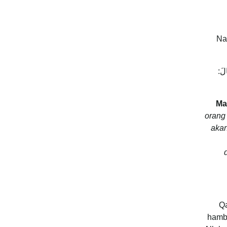
Na
لَ:
Ma
orang 
akan
Qa
hamb