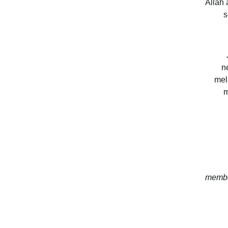
Allah
s
n
mel
m
membe