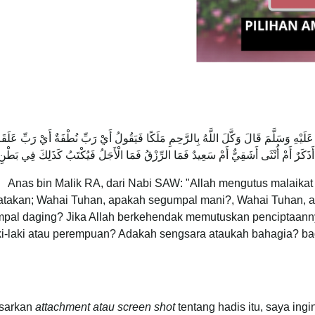
لَيْهِ وَسَلَّمَ قَالَ وَكَّلَ اللَّهُ بِالرَّحِمِ مَلَكًا فَيَقُولُ أَيْ رَبِّ نُطْفَةٌ أَيْ رَبِّ عَلَقَة
أَذَكَرٌ أَمْ أُنْثَى أَشَقِيٌّ أَمْ سَعِيدٌ فَمَا الرِّزْقُ فَمَا الْأَجَلُ فَيُكْتَبُ كَذَلِكَ فِي بَطْنِ أ
Anas bin Malik RA, dari Nabi SAW: "Allah mengutus malaikat 
takan; Wahai Tuhan, apakah segumpal mani?, Wahai Tuhan, 
pal daging? Jika Allah berkehendak memutuskan penciptaann
ki-laki atau perempuan? Adakah sengsara ataukah bahagia? baga
sarkan
attachment
atau screen shot
tentang hadis itu, saya ing