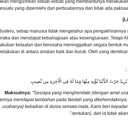
 akan mengizinkan sebab-sebab yang membantunya melakukan pe
esuatu yang diperolehi dari perbuatannya dan tidak ada paksa
Justeru, setiap manusia tidak mengetahui apa pengakhirannya s
eraka dan mendapat kebahagiaan atau kesengsaraan. Tetapi A
akukan ketaatan dan berusaha meninggalkan segala bentuk maks
elakukan di antara amalan baik dan buruk. Oleh yang demikia
رِيدُ حَرْثَ الدُّنْيَا نُؤْتِهِ مِنْهَا وَمَا لَهُ فِي الْآخِرَةِ مِن نَّصِيبٍ
Maksudnya:
“Sesiapa yang menghendaki (dengan amal usah
rinya mendapat tambahan pada faedah yang dikehendakinya;
usahanya) kebaikan di dunia semata-mata, Kami beri kepadan
tentukan), dan ia tidak akan