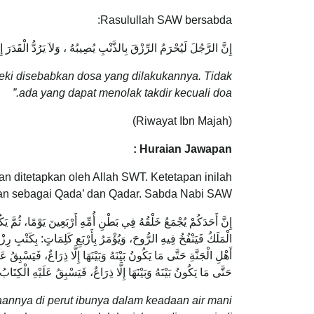
Rasulullah SAW bersabda:
إِنَّ الرَّجُلَ لَيُحْرَمُ الرِّزْقَ بِالذَّنْبِ يُصِيبُهُ ، وَلاَ يَرُدُّ الْقَدَرَ إِل
zeki disebabkan dosa yang dilakukannya. Tidak
ada yang dapat menolak takdir kecuali doa.”
(Riwayat Ibn Majah)
Huraian Jawapan :
dan ditetapkan oleh Allah SWT. Ketetapan inilah
n sebagai Qada’ dan Qadar. Sabda Nabi SAW:
إِنَّ أَحَدَكُمْ يُجْمَعُ خَلْقُهُ فِي بَطْنِ أُمِّهِ أَرْبَعِينَ يَوْمًا، ثُمّ
الْمَلَكُ فَيَنْفُخُ فِيهِ الرُّوحَ، وَيُؤْمَرُ بِأَرْبَعِ كَلِمَاتٍ: بِكَتْبِ رِزْق
أَهْلِ الْجَنَّةِ حَتَّى مَا يَكُونُ بَيْنَهُ وَبَيْنَهَا إِلَّا ذِرَاعٌ، فَيَسْبِقُ ع
حَتَّى مَا يَكُونُ بَيْنَهُ وَبَيْنَهَا إِلَّا ذِرَاعٌ، فَيَسْبِقُ عَلَيْهِ الْكِتَابُ
annya di perut ibunya dalam keadaan air mani