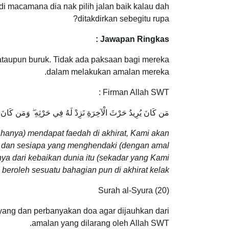
adi macamana dia nak pilih jalan baik kalau dah
ditakdirkan sebegitu rupa?
Jawapan Ringkas :
taupun buruk. Tidak ada paksaan bagi mereka
dalam melakukan amalan mereka.
Firman Allah SWT :
مَن كَانَ يُرِيدُ حَرْثَ الْآخِرَةِ نَزِدْ لَهُ فِي حَرْثِهِ ۖ وَمَن كَانَ يُ
anya) mendapat faedah di akhirat, Kami akan
 dan sesiapa yang menghendaki (dengan amal
ya dari kebaikan dunia itu (sekadar yang Kami
 beroleh sesuatu bahagian pun di akhirat kelak.”
Surah al-Syura (20)
ang dan perbanyakan doa agar dijauhkan dari
amalan yang dilarang oleh Allah SWT.