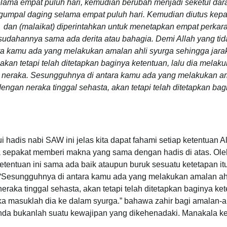
lama empat puluh hari, kemudian berubah menjadi seketul dar
gumpal daging selama empat puluh hari. Kemudian diutus kepa
dan (malaikat) diperintahkan untuk menetapkan empat perkar
sudahannya sama ada derita atau bahagia. Demi Allah yang ti
ra kamu ada yang melakukan amalan ahli syurga sehingga jarak 
akan tetapi telah ditetapkan baginya ketentuan, lalu dia mela
 neraka. Sesungguhnya di antara kamu ada yang melakukan amal
dengan neraka tinggal sehasta, akan tetapi telah ditetapkan bag
i hadis nabi SAW ini jelas kita dapat fahami setiap ketentuan A
 sepakat memberi makna yang sama dengan hadis di atas. Oleh
etentuan ini sama ada baik ataupun buruk sesuatu ketetapan i
“Sesungguhnya di antara kamu ada yang melakukan amalan ahli
neraka tinggal sehasta, akan tetapi telah ditetapkan baginya ke
a masuklah dia ke dalam syurga.” bahawa zahir bagi amalan-
nda bukanlah suatu kewajipan yang dikehenadaki. Manakala kes