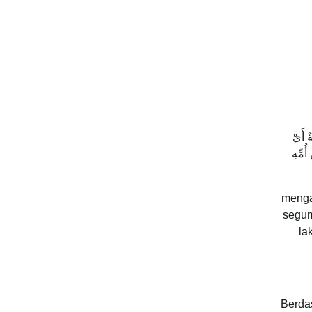
ٌ أَيْ
ُمِّهِ
menga
segum
la
Berda