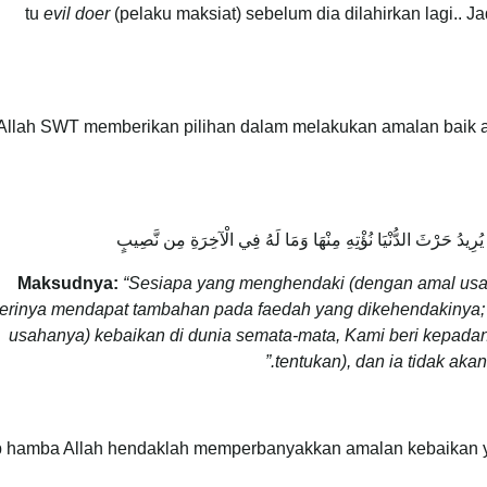
tu
evil doer
(pelaku maksiat) sebelum dia dilahirkan lagi.. J
Allah SWT memberikan pilihan dalam melakukan amalan baik a
رِيدُ حَرْثَ الدُّنْيَا نُؤْتِهِ مِنْهَا وَمَا لَهُ فِي الْآخِرَةِ مِن نَّصِيبٍ
Maksudnya:
“Sesiapa yang menghendaki (dengan amal usah
rinya mendapat tambahan pada faedah yang dikehendakinya;
usahanya) kebaikan di dunia semata-mata, Kami beri kepadan
tentukan), dan ia tidak akan
p hamba Allah hendaklah memperbanyakkan amalan kebaikan y