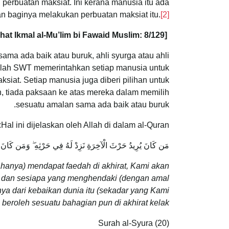
rbuatan maksiat. Ini kerana manusia itu ada
an baginya melakukan perbuatan maksiat itu.
[2]
Ikmal al-Mu’lim bi Fawaid Muslim: 8/129]
[Lihat
ama ada baik atau buruk, ahli syurga atau ahli
llah SWT memerintahkan setiap manusia untuk
iat. Setiap manusia juga diberi pilihan untuk
n, tiada paksaan ke atas mereka dalam memilih
sesuatu amalan sama ada baik atau buruk.
Hal ini dijelaskan oleh Allah di dalam al-Quran: :
مَن كَانَ يُرِيدُ حَرْثَ الْآخِرَةِ نَزِدْ لَهُ فِي حَرْثِهِ ۖ وَمَن كَانَ يُ
anya) mendapat faedah di akhirat, Kami akan
 dan sesiapa yang menghendaki (dengan amal
ya dari kebaikan dunia itu (sekadar yang Kami
 beroleh sesuatu bahagian pun di akhirat kelak.”
Surah al-Syura (20)