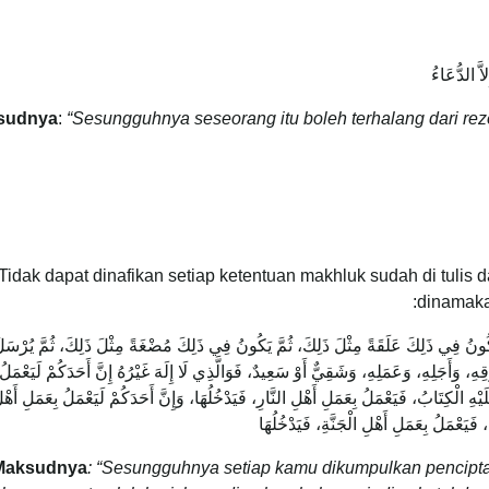
اَّ الدُّعَاءُ
sudnya
:
“Sesungguhnya seseorang itu boleh terhalang dari re
Tidak dapat dinafikan setiap ketentuan makhluk sudah di tulis 
dinamaka
َ يَكُونُ فِي ذَلِكَ عَلَقَةً مِثْلَ ذَلِكَ، ثُمَّ يَكُونُ فِي ذَلِكَ مُضْغَةً مِثْلَ ذَلِكَ، ثُمَّ يُرْسَل
ِهِ، وَأَجَلِهِ، وَعَمَلِهِ، وَشَقِيٌّ أَوْ سَعِيدٌ، فَوَالَّذِي لَا إِلَهَ غَيْرُهُ إِنَّ أَحَدَكُمْ لَيَعْمَلُ
َلَيْهِ الْكِتَابُ، فَيَعْمَلُ بِعَمَلِ أَهْلِ النَّارِ، فَيَدْخُلُهَا، وَإِنَّ أَحَدَكُمْ لَيَعْمَلُ بِعَمَلِ أَهْل
، فَيَعْمَلُ بِعَمَلِ أَهْلِ الْجَنَّةِ، فَيَدْخُلُهَا
Maksudnya
: “Sesungguhnya setiap kamu dikumpulkan pencipta