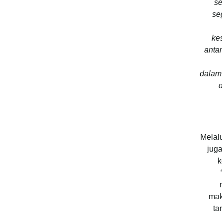
se
se
ke
anta
dalam
Melalu
juga
k
mak
ta