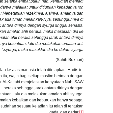
ah selama empat puluh hari, kemudian menjadi
danya malaikat untuk ditiupkan kepadanya roh
a: Menetapkan rezekinya, ajalnya, amalnya dan
dak ada tuhan melainkan-Nya, sesungguhnya di
antara dirinya dengan syurga tinggal sehasta,
kukan amalan ahli neraka, maka masuklah dia ke
an ahli neraka sehingga jarak antara dirinya
inya ketentuan, lalu dia melakukan amalan ahli
syurga, maka masuklah dia ke dalam syurga.”
(Sahih Bukhari)
llah ke atas manusia telah ditetapkan. Hadis ini
 itu, wajib bagi setiap muslim beriman dengan
tu. Al-Kattabi menjelaskan kenyataan Nabi SAW
 neraka sehingga jarak antara dirinya dengan
tentuan, lalu dia melakukan amalan ahli syurga,
amalan kebaikan dan keburukan hanya sebagai
udahan sesuatu kejadian itu telah di tentukan
qada’ dan qadar.
[1]