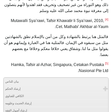
ذلك وهو التوراة من غير تصحيف وتحريف فقد اهتدوا لأنهم يتصلون
إلى معرفة نبوة محمد صلى الله عليه وسلم
[4]
Mutawalli Sya’rawi, Tafsir Khawatir li Sya’rawi, 2010,
Cet. Mathabi’ Akhbar al-Yaum.
فالمثل هنا يرتبط بالشهادة وكل من آمن بالإسلام نطق بالشهادتين
مثل من سبقوه في الإيمان. فالمثلية هنا في العبارة وإيمانهم هو أن
يقولوا مثل ما لنا..وشقاق يعني خلافا معكم وخلافا مع بعضهم
بعضا.
[5]
Hamka, Tafsir al-Azhar, Singapura, Cetakan Pustaka
Nasional Pte Ltd.
بيان للناس
إرشاد الحكم
الكافي للفتاوي
إرشاد الحديث وعلومه
إرشاد أصول الفقه