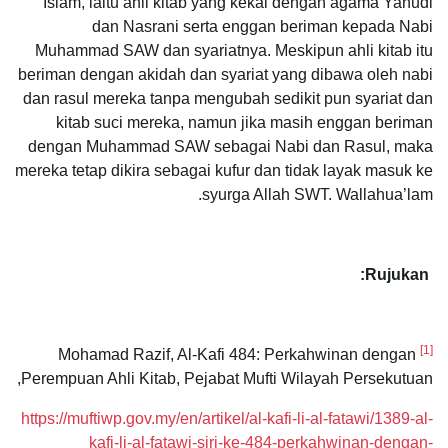
Islam, iaitu ahli kitab yang kekal dengan agama Yahudi
dan Nasrani serta enggan beriman kepada Nabi
Muhammad SAW dan syariatnya. Meskipun ahli kitab itu
beriman dengan akidah dan syariat yang dibawa oleh nabi
dan rasul mereka tanpa mengubah sedikit pun syariat dan
kitab suci mereka, namun jika masih enggan beriman
dengan Muhammad SAW sebagai Nabi dan Rasul, maka
mereka tetap dikira sebagai kufur dan tidak layak masuk ke
syurga Allah SWT. Wallahua’lam.
Rujukan:
[1]
Mohamad Razif, Al-Kafi 484: Perkahwinan dengan
Perempuan Ahli Kitab, Pejabat Mufti Wilayah Persekutuan,
https://muftiwp.gov.my/en/artikel/al-kafi-li-al-fatawi/1389-al-
kafi-li-al-fatawi-siri-ke-484-perkahwinan-dengan-