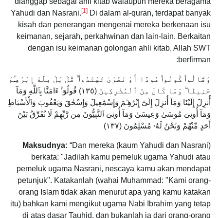
dianggap sebagai ahli kitab walaupun mereka beragama
[1]
Yahudi dan Nasrani.
Di dalam al-quran, terdapat banyak
kisah dan penerangan mengenai mereka berkenaan isu
keimanan, sejarah, perkahwinan dan lain-lain. Berkaitan
dengan isu keimanan golongan ahli kitab, Allah SWT
berfirman:
وَقَالُوا۟ كُونُوا۟ هُودًا أَوْ نَصَٰرَىٰ تَهْتَدُوا۟ ۗ قُلْ بَلْ مِلَّةَ إِبْرَٰهِـۧمَ
حَنِيفًا ۖ وَمَا كَانَ مِنَ ٱلْمُشْرِكِينَ (١٣٥) قُولُوٓا۟ ءَامَنَّا بِٱللَّهِ وَمَآ
أُنزِلَ إِلَيْنَا وَمَآ أُنزِلَ إِلَىٰٓ إِبْرَٰهِـۧمَ وَإِسْمَٰعِيلَ وَإِسْحَٰقَ وَيَعْقُوبَ وَٱلْأَسْبَاطِ
وَمَآ أُوتِىَ مُوسَىٰ وَعِيسَىٰ وَمَآ أُوتِىَ ٱلنَّبِيُّونَ مِن رَّبِّهِمْ لَا نُفَرِّقُ بَيْنَ
أَحَدٍ مِّنْهُمْ وَنَحْنُ لَهُۥ مُسْلِمُونَ (١٣٧)
Maksudnya:
“Dan mereka (kaum Yahudi dan Nasrani)
berkata: "Jadilah kamu pemeluk ugama Yahudi atau
pemeluk ugama Nasrani, nescaya kamu akan mendapat
petunjuk". Katakanlah (wahai Muhammad: "Kami orang-
orang Islam tidak akan menurut apa yang kamu katakan
itu) bahkan kami mengikut ugama Nabi Ibrahim yang tetap
di atas dasar Tauhid, dan bukanlah ia dari orang-orang