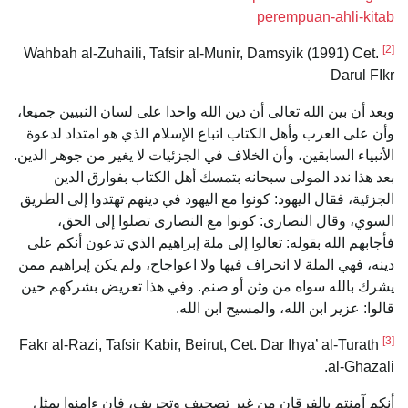
perempuan-ahli-kitab
[2]
Wahbah al-Zuhaili, Tafsir al-Munir, Damsyik (1991) Cet.
Darul FIkr
وبعد أن بين الله تعالى أن دين الله واحدا على لسان النبيين جميعا،
وأن على العرب وأهل الكتاب اتباع الإسلام الذي هو امتداد لدعوة
الأنبياء السابقين، وأن الخلاف في الجزئيات لا يغير من جوهر الدين.
بعد هذا ندد المولى سبحانه بتمسك أهل الكتاب بفوارق الدين
الجزئية، فقال اليهود: كونوا مع اليهود في دينهم تهتدوا إلى الطريق
السوي، وقال النصارى: كونوا مع النصارى تصلوا إلى الحق،
فأجابهم الله بقوله: تعالوا إلى ملة إبراهيم الذي تدعون أنكم على
دينه، فهي الملة لا انحراف فيها ولا اعواجاح، ولم يكن إبراهيم ممن
يشرك بالله سواه من وثن أو صنم. وفي هذا تعريض بشركهم حين
قالوا: عزير ابن الله، والمسيح ابن الله.
[3]
Fakr al-Razi, Tafsir Kabir, Beirut, Cet. Dar Ihya’ al-Turath
al-Ghazali.
أنكم آمنتم بالفرقان من غير تصحيف وتحريف، فإن ءامنوا بمثل