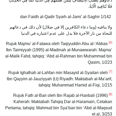
دُعَاؤُهُمْ لِطَلَبِ الِانْتِصَافِ مِمَّنْ ظَلَمَهُمْ فِي الدُّنْيَا كَمَا فِي الْحَدِيثِ
فَلَا تُنَافِيهِ الْآيَةُ.
dan Faidh al-Qadir Syarh al-Jami’ al-Saghir 1/142
ولا ينافيه {وما دعاء الكافرين إلا في ضلال} لأن ذلك في دعائهم
للنجاة من نار الآخرة فلا يدل على عدم اعتباره في الدنيا
[6]
Rujuk Majmu’ al-Fatawa oleh Taqiyuddin Abu al-‘Abbas
Ibn Taimiyyah (1995) al-Madinah al-Munawwarah: Majma’
al-Malik Fahd, tahqiq: ‘Abd al-Rahman bin Muhammad bin
Qasim, 1/223
[7]
Rujuk Ighathah al-Lahfan min Masayid al-Syaitan oleh
Ibn Qayyim al-Jauziyyah (t.t) Riyadh: Maktabah al-Ma’arif,
tahqiq: Muhammad Hamid al-Fiqi, 1/215
[8]
Rujuk Fath al-Bari oleh Ibn Rajab al-Hanbali (1996)
Kaherah: Maktabah Tahqiq Dar al-Haramain, Cetakan
Pertama, tahqiq: Mahmud bin Sya’ban bin ‘Abd al-Maqsud
et al, 3/253