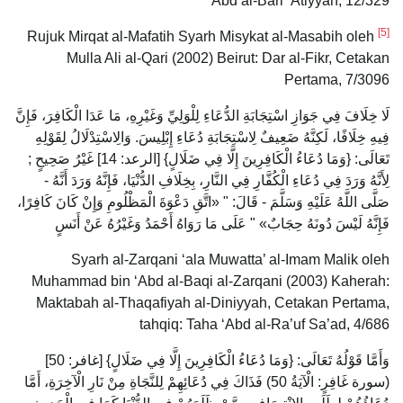
‘Abd al-Bari ‘Atiyyah, 12/329
[5]
Rujuk Mirqat al-Mafatih Syarh Misykat al-Masabih oleh
Mulla Ali al-Qari (2002) Beirut: Dar al-Fikr, Cetakan
Pertama, 7/3096
لَا خِلَافَ فِي جَوَازِ اسْتِجَابَةِ الدُّعَاءِ لِلْوَلِيِّ وَغَيْرِهِ، مَا عَدَا الْكَافِرَ، فَإِنَّ
فِيهِ خِلَافًا، لَكِنَّهُ ضَعِيفٌ لِاسْتِجَابَةِ دُعَاءِ إِبْلِيسَ. وَالِاسْتِدْلَالُ لِقَوْلِهِ
تَعَالَى: {وَمَا دُعَاءُ الْكَافِرِينَ إِلَّا فِي ضَلَالٍ} [الرعد: 14] غَيْرُ صَحِيحٍ ;
لِأَنَّهُ وَرَدَ فِي دُعَاءِ الْكُفَّارِ فِي النَّارِ، بِخِلَافِ الدُّنْيَا، فَإِنَّهُ وَرَدَ أَنَّهُ -
صَلَّى اللَّهُ عَلَيْهِ وَسَلَّمَ - قَالَ: " «اتَّقِ دَعْوَةَ الْمَظْلُومِ وَإِنْ كَانَ كَافِرًا،
فَإِنَّهُ لَيْسَ دُونَهُ حِجَابٌ» " عَلَى مَا رَوَاهُ أَحْمَدُ وَغَيْرُهُ عَنْ أَنَسٍ
Syarh al-Zarqani ‘ala Muwatta’ al-Imam Malik oleh
Muhammad bin ‘Abd al-Baqi al-Zarqani (2003) Kaherah:
Maktabah al-Thaqafiyah al-Diniyyah, Cetakan Pertama,
tahqiq: Taha ‘Abd al-Ra’uf Sa’ad, 4/686
وَأَمَّا قَوْلُهُ تَعَالَى: {وَمَا دُعَاءُ الْكَافِرِينَ إِلَّا فِي ضَلَالٍ} [غافر: 50]
(سورة غَافِرٍ: الْآيَةُ 50) فَذَاكَ فِي دُعَائِهِمْ لِلنَّجَاةِ مِنْ نَارِ الْآخِرَةِ، أَمَّا