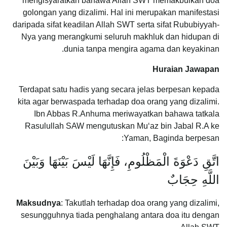
mengisyaratkan bahawa Allah SWT memakbulkan doa
golongan yang dizalimi. Hal ini merupakan manifestasi
daripada sifat keadilan Allah SWT serta sifat Rububiyyah-
Nya yang merangkumi seluruh makhluk dan hidupan di
dunia tanpa mengira agama dan keyakinan.
Huraian Jawapan
Terdapat satu hadis yang secara jelas berpesan kepada
kita agar berwaspada terhadap doa orang yang dizalimi.
Ibn Abbas R.Anhuma meriwayatkan bahawa tatkala
Rasulullah SAW mengutuskan Mu‘az bin Jabal R.A ke
Yaman, Baginda berpesan:
اتَّقِ دَعْوَةَ الْمَظْلُومِ، فَإِنَّهَا لَيْسَ بَيْنَهَا وَبَيْنَ
اللَّهِ حِجَابٌ
Maksudnya
: Takutlah terhadap doa orang yang dizalimi,
sesungguhnya tiada penghalang antara doa itu dengan