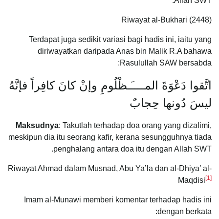
Allah SWT.
Riwayat al-Bukhari (2448)
Terdapat juga sedikit variasi bagi hadis ini, iaitu yang
diriwayatkan daripada Anas bin Malik R.A bahawa
Rasulullah SAW bersabda:
اتَّقوا دَعْوَةَ المــــَـظْلُومِ وإنْ كانَ كافِراً فإنَّهُ
ليسَ دُونها حِجابٌ
Maksudnya
: Takutlah terhadap doa orang yang dizalimi,
meskipun dia itu seorang kafir, kerana sesungguhnya tiada
penghalang antara doa itu dengan Allah SWT.
Riwayat Ahmad dalam Musnad, Abu Ya’la dan al-Dhiya’ al-
[1]
Maqdisi
Imam al-Munawi memberi komentar terhadap hadis ini
dengan berkata: