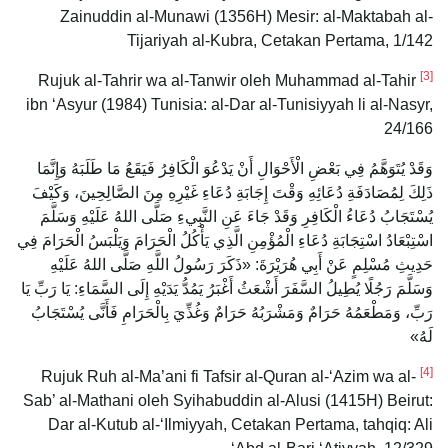
Zainuddin al-Munawi (1356H) Mesir: al-Maktabah al-
Tijariyah al-Kubra, Cetakan Pertama, 1/142
[3]
Rujuk al-Tahrir wa al-Tanwir oleh Muhammad al-Tahir
ibn ‘Asyur (1984) Tunisia: al-Dar al-Tunisiyyah li al-Nasyr,
24/166
وَقَدْ يُتَوَهَّمُ فِي بَعْضِ الْأَحْوَالِ أَنْ يَدْعُوَ الْكَافِرُ فَيَقَعُ مَا طَلَبَهُ وَإِنَّمَا
ذَلِكَ لِمُصَادَفَةِ دُعَائِهِ وَقْتَ إِجَابَةِ دُعَاءِ غَيْرِهِ مِنَ الصَّالِحِينَ، وَكَيْفَ
يُسْتَجَابُ دُعَاءُ الْكَافِرِ وَقَدْ جَاءَ عَنِ النَّبِيءِ صَلَّى اللهُ عَلَيْهِ وَسَلَّمَ
اسْتِبْعَادُ اسْتِجَابَةِ دُعَاءِ الْمُؤْمِنِ الَّذِي يَأْكُلُ الْحَرَامَ وَيَلْبَسُ الْحَرَامَ فِي
حَدِيثِ مُسْلِمٍ عَنْ أَبِي هُرَيْرَةَ: «ذَكَرَ رَسُولُ اللَّهِ صَلَّى اللهُ عَلَيْهِ
وَسَلَّمَ رَجُلًا يُطِيلُ السَّفَرَ أَشْعَثُ أَغْبَرُ يَمُدُّ يَدَيْهِ إِلَى السَّمَاءِ: يَا رَبِّ يَا
رَبِّ، وَمَطْعَمُهُ حَرَامٌ وَمَشْرَبُهُ حَرَامٌ وَغُذِّيَ بِالْحَرَامِ فَأَنَّى يُسْتَجَابُ
لَهُ»
[4]
Rujuk Ruh al-Ma’ani fi Tafsir al-Quran al-‘Azim wa al-
Sab’ al-Mathani oleh Syihabuddin al-Alusi (1415H) Beirut:
Dar al-Kutub al-‘Ilmiyyah, Cetakan Pertama, tahqiq: Ali