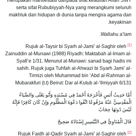
merupakan manifestasi daripada sifat keadilan Allah SWT
serta sifat Rububiyyah-Nya yang merangkumi seluruh
makhluk dan hidupan di dunia tanpa mengira agama dan
keyakinan.
Wallahu a’lam.
[1]
Rujuk al-Taysir bi Syarh al-Jami’ al-Saghir oleh
Zainuddin al-Munawi (1988) Riyadh: Maktabah al-Imam al-
Syafi’e 1/31. Menurut al-Munawi: sanad bagi hadis ini
sahih. Rujuk juga Tuhfah al-Ahwazi bi Syarh Jami’ al-
Tirmizi oleh Muhammad bin ‘Abd al-Rahman al-
Mubarakfuri (t.t) Beirut: Dar al-Kutub al-‘Ilmiyyah 6/131
أَمَّا حَدِيثُ أَنَسٍ فَأَخْرَجَهُ أَحْمَدُ فِي مُسْنَدِهِ وَأَبُو يَعْلَى وَالضِّيَاءُ
الْمَقْدِسِيُّ عَنْهُ مَرْفُوعًا اتَّقُوا دَعْوَةَ الْمَظْلُومِ وَإِنْ كَانَ كَافِرًا فَإِنَّهُ
لَيْسَ دُونَهَا حِجَابٌ
قَالَ الْمُنَاوِيُّ فِي التَّيْسِيرِ إِسْنَادُهُ صَحِيحٌ
[2]
Rujuk Faidh al-Qadir Syarh al-Jami’ al-Saghir oleh