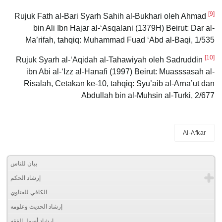
[9]
Rujuk Fath al-Bari Syarh Sahih al-Bukhari oleh Ahmad
bin Ali Ibn Hajar al-‘Asqalani (1379H) Beirut: Dar al-
Ma’rifah, tahqiq: Muhammad Fuad ‘Abd al-Baqi, 1/535
[10]
Rujuk Syarh al-‘Aqidah al-Tahawiyah oleh Sadruddin
ibn Abi al-‘Izz al-Hanafi (1997) Beirut: Muasssasah al-
Risalah, Cetakan ke-10, tahqiq: Syu’aib al-Arna’ut dan
Abdullah bin al-Muhsin al-Turki, 2/677
Al-Afkar
بيان للناس
إرشاد الحكم
الكافي للفتاوي
إرشاد الحديث وعلومه
إرشاد أصول الفقه