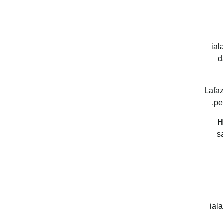
d
Lafaz
pe
H
s
ialah y