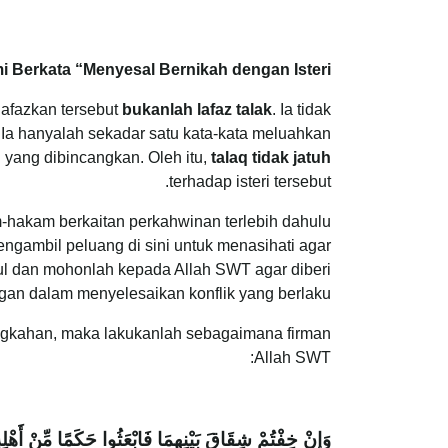
Berkata “Menyesal Bernikah dengan Isteri”?
lafazkan tersebut
bukanlah lafaz talak
. Ia tidak
. Ia hanyalah sekadar satu kata-kata meluahkan
 yang dibincangkan. Oleh itu,
talaq tidak jatuh
terhadap isteri tersebut.
-hakam berkaitan perkahwinan terlebih dahulu
ngambil peluang di sini untuk menasihati agar
ul dan mohonlah kepada Allah SWT agar diberi
gan dalam menyelesaikan konflik yang berlaku.
ngkahan, maka lakukanlah sebagaimana firman
Allah SWT:
وَإِنْ خِفْتُمْ شِقَاقَ بَيْنِهِمَا فَابْعَثُوا حَكَمًا مِّنْ أَهْلِهِ 