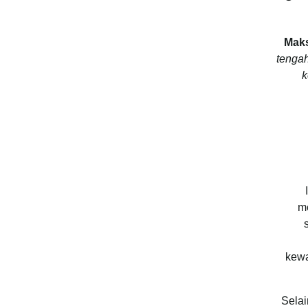
Mak
tengah
k
me
kewa
Selai