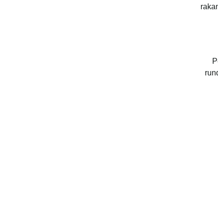
raka
P
run