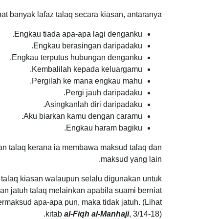
at banyak lafaz talaq secara kiasan, antaranya:
Engkau tiada apa-apa lagi denganku.
Engkau berasingan daripadaku.
Engkau terputus hubungan denganku.
Kembalilah kepada keluargamu.
Pergilah ke mana engkau mahu.
Pergi jauh daripadaku.
Asingkanlah diri daripadaku.
Aku biarkan kamu dengan caramu.
Engkau haram bagiku.
kan talaq kerana ia membawa maksud talaq dan
maksud yang lain.
z talaq kiasan walaupun selalu digunakan untuk
an jatuh talaq melainkan apabila suami berniat
ermaksud apa-apa pun, maka tidak jatuh. (Lihat
kitab
al-Fiqh al-Manhaji
, 3/14-18).