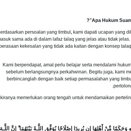
Apa Hukum Suami 
erdasarkan persoalan yang timbul
,
kami dapati ucapan yang di
masuk sama ada di dalam lafaz talaq yang jelas atau tidak jelas
perasaan kekesalan yang tidak ada kaitan dengan konsep talaq
Kami berpendapat, amat perlu belajar serta mendalami hukum
sebelum berlangsungnya perkahwinan. Begitu juga, kami me
berbincanglah dengan baik setiap permasalahan yang timb
pertolon
kiranya memerlukan orang tengah untuk mendamaikan perteli
وَحَكَمًا مِّنْ أَهْلِهَا إِن يُرِيدَا إِصْلَاحًا يُوَفِّقِ اللَّـهُ بَيْنَهُمَا ۗ إِنَّ اللَّـه