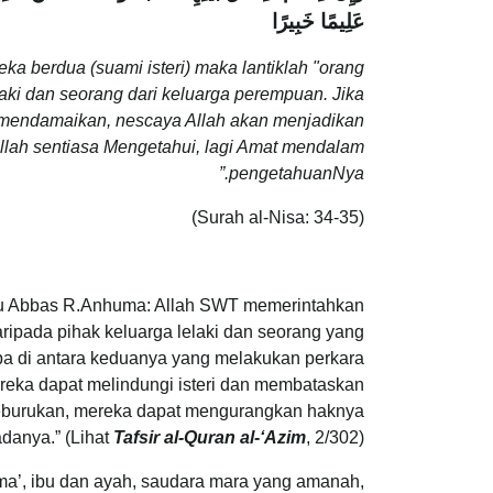
عَلِيمًا خَبِيرًا
a berdua (suami isteri) maka lantiklah "orang
laki dan seorang dari keluarga perempuan. Jika
k mendamaikan, nescaya Allah akan menjadikan
Allah sentiasa Mengetahui, lagi Amat mendalam
pengetahuanNya.”
(Surah al-Nisa: 34-35)
Ibnu Abbas R.Anhuma: Allah SWT memerintahkan
aripada pihak keluarga lelaki dan seorang yang
iapa di antara keduanya yang melakukan perkara
reka dapat melindungi isteri dan membataskan
keburukan, mereka dapat mengurangkan haknya
danya.” (Lihat
Tafsir al-Quran al-‘Azim
, 2/302)
ama’, ibu dan ayah, saudara mara yang amanah,