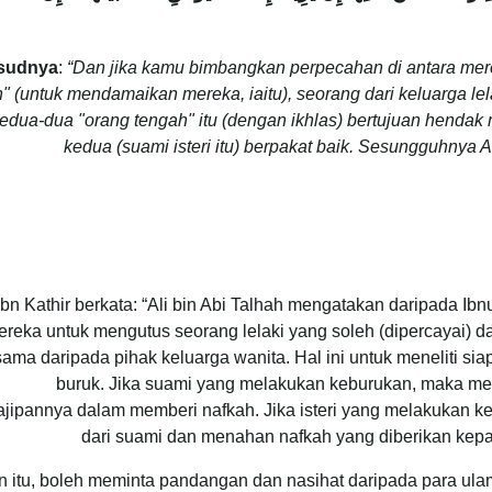
sudnya
:
“Dan jika kamu bimbangkan perpecahan di antara merek
" (untuk mendamaikan mereka, iaitu), seorang dari keluarga le
edua-dua "orang tengah" itu (dengan ikhlas) bertujuan henda
kedua (suami isteri itu) berpakat baik. Sesungguhnya 
Ibn Kathir berkata: “Ali bin Abi Talhah mengatakan daripada 
reka untuk mengutus seorang lelaki yang soleh (dipercayai) d
sama daripada pihak keluarga wanita. Hal ini untuk meneliti s
buruk. Jika suami yang melakukan keburukan, maka me
jipannya dalam memberi nafkah. Jika isteri yang melakukan 
dari suami dan menahan nafkah yang diberikan kepa
n itu, boleh meminta pandangan dan nasihat daripada para ul