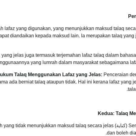
Per
apat diandaikan kepada maksud lain. Ia merupakan talaq yan
 yang jelas juga termasuk terjemahan lafaz talaq dalam bahasa
nggunaannya yang lumrah dalam masyarakat sebagaimana lafaz
ukum Talaq Menggunakan Lafaz yang Jelas:
Penceraian den
ama ada berniat talaq ataupun tidak. Hal ini kerana lafaz ya
tal
Kedua: Talaq Me
Sementara lafaz talaq yang tidak jelas atau kiasan (كناية) ang tidak menunjukkan maksud talaq secara jelas
dan boleh dia