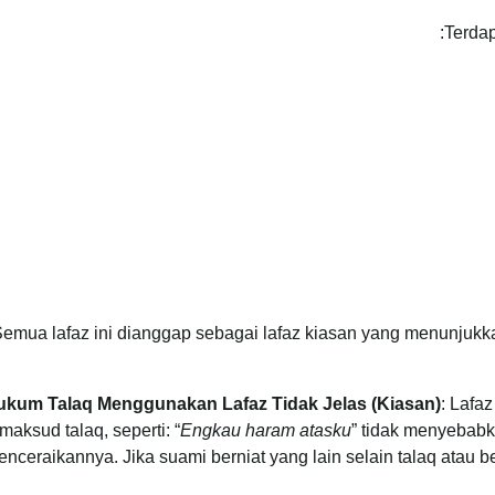
Terdap
emua lafaz ini dianggap sebagai lafaz kiasan yang menunjuk
ukum Talaq Menggunakan Lafaz Tidak Jelas (Kiasan)
: Lafa
maksud talaq, seperti: “
Engkau haram atasku
” tidak menyebabk
nceraikannya. Jika suami berniat yang lain selain talaq atau b