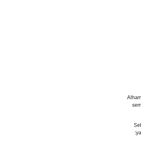
Alhamd
sem
Seb
ya