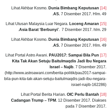
Dunia Bimbang Keputusan
Lihat Akhbar Kosmo.
[14]
AS.
7 Disember 2017. Hlm. 49.
Loceng Amaran
Lihat Utusan Malaysia Luar Negara.
[15]
Asia Barat ‘Berbunyi’
. 7 Disember 2017. hlm. 29.
Dunia Bimbang Keputusan
Lihat Akhbar Kosmo.
[16]
AS.
7 Disember 2017. Hlm. 49.
PAU2017: Sampai Bila Pun
Lihat Portal Astro Awani.
[17]
Kita Tak Akan Setuju Baitulmaqdis Jadi Ibu Negara
Israel – Najib
. 7 Disember 2017.
(http://www.astroawani.com/berita-politik/pau2017-sampai-
bila-pun-kita-tak-akan-setuju-baitulmaqdis-jadi-ibu-negara-
israel-najib-162286)
OIC Perlu Bantah
Lihat Portal Berita Harian.
[18]
Cadangan Trump – TPM
. 12 Disember 2017. Diakses
pada 7 Disember 2017.