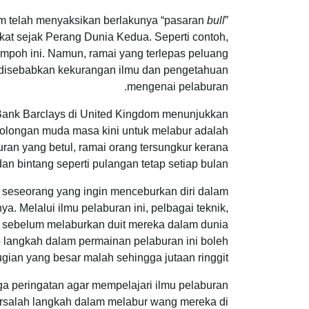
ham telah menyaksikan berlakunya “pasaran
bull
”
kat sejak Perang Dunia Kedua. Seperti contoh,
poh ini. Namun, ramai yang terlepas peluang
t disebabkan kekurangan ilmu dan pengetahuan
mengenai pelaburan.
h Bank Barclays di United Kingdom menunjukkan
golongan muda masa kini untuk melabur adalah
ran yang betul, ramai orang tersungkur kerana
n bintang seperti pulangan tetap setiap bulan.
gi seseorang yang ingin menceburkan diri dalam
 Melalui ilmu pelaburan ini, pelbagai teknik,
ur sebelum melaburkan duit mereka dalam dunia
p langkah dalam permainan pelaburan ini boleh
ian yang besar malah sehingga jutaan ringgit.
uga peringatan agar mempelajari ilmu pelaburan
tersalah langkah dalam melabur wang mereka di