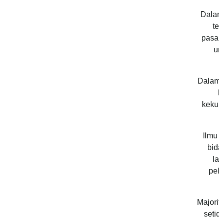
Dalam
t
pasa
u
Dalam
keku
Ilmu
bid
l
pe
Majori
seti