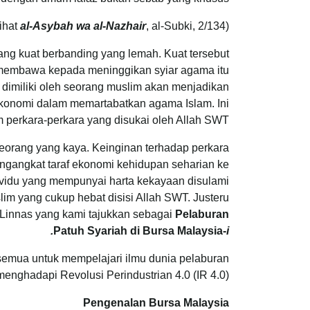
al-Asybah wa al-Nazhair
, al-Subki, 2/134)
(Lihat
 kuat berbanding yang lemah. Kuat tersebut
membawa kepada meninggikan syiar agama itu
 dimiliki oleh seorang muslim akan menjadikan
konomi dalam memartabatkan agama Islam. Ini
 perkara-perkara yang disukai oleh Allah SWT.
seorang yang kaya. Keinginan terhadap perkara
ngangkat taraf ekonomi kehidupan seharian ke
ividu yang mempunyai harta kekayaan disulami
m yang cukup hebat disisi Allah SWT. Justeru
n Linnas yang kami tajukkan sebagai
Pelaburan
Patuh Syariah di Bursa Malaysia-
i.
semua untuk mempelajari ilmu dunia pelaburan
nghadapi Revolusi Perindustrian 4.0 (IR 4.0).
Pengenalan Bursa Malaysia