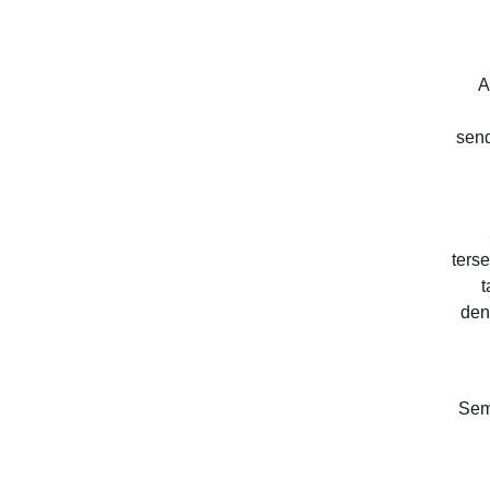
A
send
ters
t
den
Sem