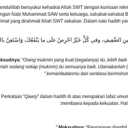
amdulillah bersyukur kehadrat Allah SWT dengan kurniaan nikm
ungan Nabi Muhammad SAW serta keluarga, sahabat-sahabat B
imat yang dirahmati Allah SWT sekalian. Dalam satu hadith y
مِنِ الضَّعِيفِ، وفي كُلٍّ خَيْرٌ احْرِصْ علَى ما يَنْفَعُكَ، وَاسْتَعِنْ باللَّه
ksudnya
:
“Orang mukmin yang kuat (segalanya) itu, lebih baik
mah sedang setiap (mukmin) itu semuanya baik. Utamakanlah 
kemanfaatanmu dan sentiasa bermohon p
Perkataan “
Qawiy
” dalam hadith di atas merupakan lafaz u
membawa kepada kekuatan. Hal in
Maksudnya
: “Pengajaran diambi