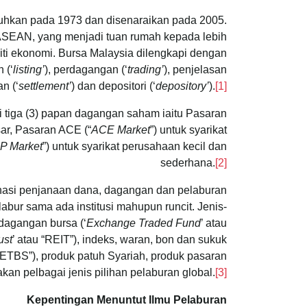
uhkan pada 1973 dan disenaraikan pada 2005.
i ASEAN, yang menjadi tuan rumah kepada lebih
viti ekonomi. Bursa Malaysia dilengkapi dengan
 (‘
listing’
), perdagangan (‘
trading’
), penjelasan
n (‘
settlement’
) dan depositori (‘
depository’
).
[1]
 tiga (3) papan dagangan saham iaitu Pasaran
sar, Pasaran ACE (“
ACE Market
”) untuk syarikat
P Market
”) untuk syarikat perusahaan kecil dan
sederhana.
[2]
nasi penjanaan dana, dagangan dan pelaburan
bur sama ada institusi mahupun runcit. Jenis-
dagangan bursa (‘
Exchange Traded Fund
’ atau
ust
’ atau “REIT”), indeks, waran, bon dan sukuk
 “ETBS”), produk patuh Syariah, produk pasaran
iakan pelbagai jenis pilihan pelaburan global.
[3]
Kepentingan Menuntut Ilmu Pelaburan