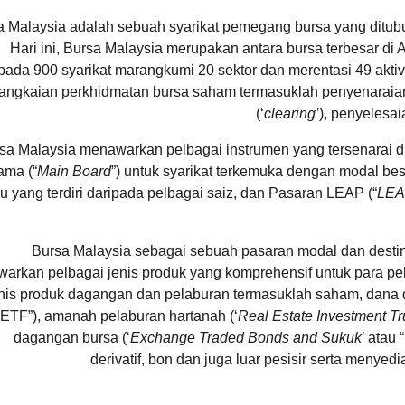
a Malaysia adalah sebuah syarikat pemegang bursa yang ditub
Hari ini, Bursa Malaysia merupakan antara bursa terbesar d
pada 900 syarikat marangkumi 20 sektor dan merentasi 49 akti
rangkaian perkhidmatan bursa saham termasuklah penyenaraian
(‘
clearing’
), penyelesaia
sa Malaysia menawarkan pelbagai instrumen yang tersenarai di
ama (“
Main Board
”) untuk syarikat terkemuka dengan modal be
u yang terdiri daripada pelbagai saiz, dan Pasaran LEAP (“
LEA
Bursa Malaysia sebagai sebuah pasaran modal dan desti
arkan pelbagai jenis produk yang komprehensif untuk para pela
nis produk dagangan dan pelaburan termasuklah saham, dana 
“ETF”), amanah pelaburan hartanah (‘
Real Estate Investment Tr
dagangan bursa (‘
Exchange Traded Bonds and Sukuk
’ atau
derivatif, bon dan juga luar pesisir serta menyed