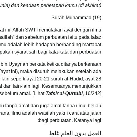
nia) dan keadaan penetapan kamu (di akhirat).”
Surah Muhammad (19)
lmu adalah lebih hadapan berbanding martabat
pakan syarat sah bagi kata-kata dan perbuatan.
 bin Uyaynah berkata ketika ditanya berkenaan
yat ini), maka disuruh melakukan setelah ada
g lain seperti ayat 20-21 surah al-Hadid, ayat 28
fal dan lain-lain lagi. Kesemuanya menunjukkan
sebelum amal. [Lihat
Tafsir al-Qurtubi
, 16/242]
 tanpa amal dan juga amal tanpa ilmu, beliau
ana, ilmu adalah wasilah yakni cara atau jalan
bagi perbuatan. Katanya lagi:
العمل بدون العلم غلط