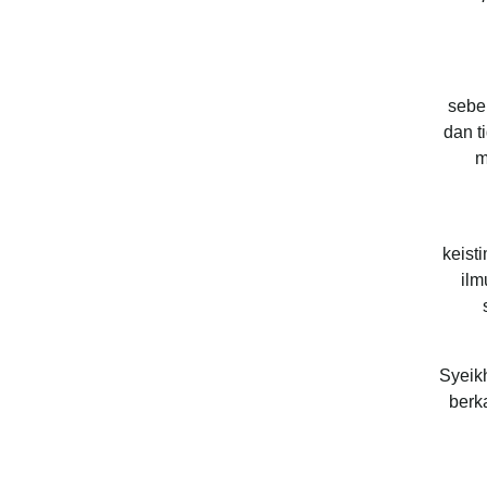
Imam, فاعلم sebelum kata-kata
dan tidak akan di
m
keist
ilm
Syeik
berk