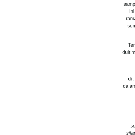
sampi
In
ram
sem
Ter
duit 
Imam al-Bukhari meletakkan satu bab khas iaitu العلم قبل القول والعمل (Ilmu sebelum kata-kata dan perbuatan), di
dalam
s
sil