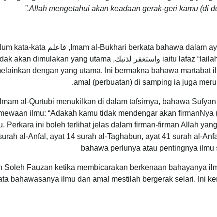
Allah mengetahui akan keadaan gerak-geri kamu (di du
 al-Bukhari berkata bahawa dalam ayat ini, Allah SWT memulakan ayat dengan ilmu
iaitu lafaz “lailahaillah” dan sebelum perbuatan iaitu pada lafaz واستغفر لذنبك, mulakan yang utama
elainkan dengan yang utama. Ini bermakna bahawa martabat i
amal (perbuatan) di samping ia juga meru
Imam al-Qurtubi menukilkan di dalam tafsirnya, bahawa Sufyan
imewaan ilmu: “Adakah kamu tidak mendengar akan firmanNya (a
u. Perkara ini boleh terlihat jelas dalam firman-firman Allah yan
surah al-Anfal, ayat 14 surah al-Taghabun, ayat 41 surah al-An
bahawa perlunya atau pentingnya ilmu 
h Soleh Fauzan ketika membicarakan berkenaan bahayanya ilmu
ata bahawasanya ilmu dan amal mestilah bergerak selari. Ini ker