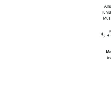
Alh
junj
Musl
ِ وَلَا
Ma
le