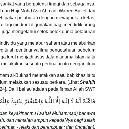
arikat yang berpotensi tinggi dan sebagainya.
i Tuan Haji Mohd Asri Ahmad, Warren Buffet dan
leh pakar pelaburan dengan mewujudkan kelas,
gai lagi medium digunakan bagi mendidik orang
uga mengetahui selok-belok dunia pelaburan.
g individu yang melabur saham atau melaburkan
egitulah pentingnya ilmu pengetahuan sebelum
uga turut menjadi asas dalam agama Islam iaitu
 melakukan sesuatu perbuatan itu dengan ilmu.
lum melakukan sesuatu perkara. [Lihat
Shahih
/24]. Dalil beliau adalah pada firman Allah SWT:
فَاعْلَمْ أَنَّهُ لَا إِلَـٰهَ إِلَّا اللَّـهُ وَاسْتَغْفِرْ لِذَنبِكَ وَل
mu dan keyakinanmu (wahai Muhammad) bahawa
ah, dan mintalah ampun kepadaNya bagi salah
eriman - lelaki dan perempuan; dan (ingatlah),