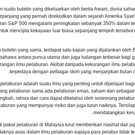
 suatu buletin yang dikeluarkan oleh berita Awani, dunia sa
erpanjang yang pernah direkodkan dalam sejarah Amerika Syari
ran S&P 500 mengalami peningkatan sebanyak 350% dalam tem
ntuk mencipta kekayaan luar biasa sepanjang tempoh tersebu
 buletin yang sama, terdapat satu kajian yang dijalankan ole
bahawa antara punca utama dan juga halangan terbesar bagi 
rangan ilmu pelaburan. Akibat daripada kekurangan ilmu pelabu
terpedaya dengan pelbagai skim yang menjanjikan bulan da
 pelaburan adalah suatu ilmu yang penting untuk dipelajari ba
ang pelaburan sama ada pelaburan emas, saham dan sebagainya.
angkah, rahsia dan cara dapat diketahui oleh seseorang pelab
laburan yang mempunyai risiko dan juga turun naiknya. Tersila
mendatangkan kerug
ti pakar pelaburan di Malaysia turut memberikan nasihat dan j
daknya asas dalam ilmu pelaburan supaya para pelabur tidak 