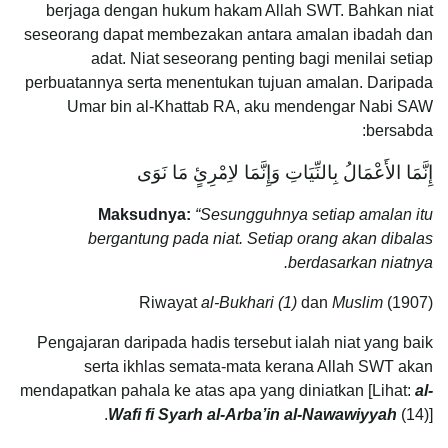
berjaga dengan hukum hakam Allah SWT. Bahkan niat
seseorang dapat membezakan antara amalan ibadah dan
adat. Niat seseorang penting bagi menilai setiap
perbuatannya serta menentukan tujuan amalan. Daripada
Umar bin al-Khattab RA, aku mendengar Nabi SAW
bersabda:
إِنَّمَا الأَعْمَالُ بِالنِّيَاتِ وَإِنَّمَا لاِمْرِئٍ مَا نَوَى
Maksudnya:
“Sesungguhnya setiap amalan itu
bergantung pada niat. Setiap orang akan dibalas
berdasarkan niatnya.
Riwayat
al-Bukhari
(1)
dan
Muslim
(1907)
Pengajaran daripada hadis tersebut ialah niat yang baik
serta ikhlas semata-mata kerana Allah SWT akan
mendapatkan pahala ke atas apa yang diniatkan [Lihat:
al-
Wafi fi Syarh al-Arba’in al-Nawawiyyah
(14)].