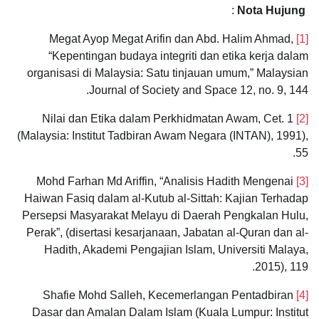
:
Nota Hujung
Megat Ayop Megat Arifin dan Abd. Halim Ahmad,
[1]
“Kepentingan budaya integriti dan etika kerja dalam
organisasi di Malaysia: Satu tinjauan umum,” Malaysian
Journal of Society and Space 12, no. 9, 144.
Nilai dan Etika dalam Perkhidmatan Awam, Cet. 1
[2]
(Malaysia: Institut Tadbiran Awam Negara (INTAN), 1991),
55.
Mohd Farhan Md Ariffin, “Analisis Hadith Mengenai
[3]
Haiwan Fasiq dalam al-Kutub al-Sittah: Kajian Terhadap
Persepsi Masyarakat Melayu di Daerah Pengkalan Hulu,
Perak”, (disertasi kesarjanaan, Jabatan al-Quran dan al-
Hadith, Akademi Pengajian Islam, Universiti Malaya,
2015), 119.
Shafie Mohd Salleh, Kecemerlangan Pentadbiran
[4]
Dasar dan Amalan Dalam Islam (Kuala Lumpur: Institut