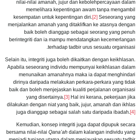
nilai-nilai amanah, jujur dan kebolehpercayaan dalam
memelihara kepentingan awam tanpa mengambil
kesempatan untuk kepentingan diri.
[2]
Seseorang yang
menjalankan amanah yang ditaklifkan ke atasnya dengan
baik boleh dianggap sebagai seorang yang penuh
berintegriti dan ia mampu mendatangkan kecemerlangan
terhadap tadbir urus sesuatu organisasi.
Selain itu, integriti juga boleh dikaitkan dengan keikhlasan.
Apabila seseorang individu mempunyai keikhlasan dalam
menunaikan amanahnya maka ia dapat menghindari
dirinya daripada melakukan perkara-perkara yang tidak
baik dan boleh menjejaskan kualiti perjalanan organisasi
yang disertainya.
[3]
Hal ini kerana, pekerjaan jika
dilakukan dengan niat yang baik, jujur, amanah dan ikhlas
juga dianggap sebagai salah satu daripada ibadah.
[4]
Kemudian, konsep integriti juga dapat dipupuk secara
bersama nilai-nilai
Qana’ah
dalam kalangan individu yang
menjadi tunjang utama dalam menjayakan sesuatu tadbir