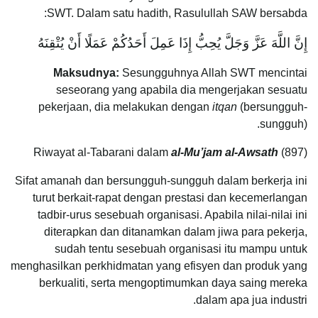
SWT. Dalam satu hadith, Rasulullah SAW bersabda:
إِنَّ اللَّهَ عَزَّ وَجَلَّ يُحِبُّ إِذَا عَمِلَ أَحَدُكُمْ عَمَلًا أَنْ يُتْقِنَهُ
Maksudnya:
Sesungguhnya Allah SWT mencintai
seseorang yang apabila dia mengerjakan sesuatu
pekerjaan, dia melakukan dengan
itqan
(bersungguh-
sungguh).
Riwayat al-Tabarani dalam
al-Mu’jam al-Awsath
(897)
Sifat amanah dan bersungguh-sungguh dalam berkerja ini
turut berkait-rapat dengan prestasi dan kecemerlangan
tadbir-urus sesebuah organisasi. Apabila nilai-nilai ini
diterapkan dan ditanamkan dalam jiwa para pekerja,
sudah tentu sesebuah organisasi itu mampu untuk
menghasilkan perkhidmatan yang efisyen dan produk yang
berkualiti, serta mengoptimumkan daya saing mereka
dalam apa jua industri.