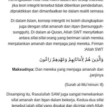
jika teori integriti tersebut tidak diberikan pendedahan,
dipraktikkan dan dimanfaatkan ke dalam realiti semasa.
Di dalam Islam, konsep intergriti ini boleh diungkapkan
juga dengan sifat amanah dan
itqan
(bersungguh-
sungguh). Di dalam al-Quran, Allah SWT menyifatkan
antara sifat-sifat orang yang beriman ialah mereka
menjalankan amanah dan menjaga janji mereka. Firman
Allah SWT:
وَالَّذِينَ هُمْ لِأَمَانَاتِهِمْ وَعَهْدِهِمْ رَاعُونَ
Maksudnya:
Dan mereka yang menjaga amanah dan
janjinya.
(Surah al-Mu’minun: 8)
Disamping itu, Rasulullah SAW juga sangat menekankan
sifat amanah dan itqan dalam bekerja. Kedua-dua sifat
tersebut ialah sifat yang disukai dan dicintai oleh Allah