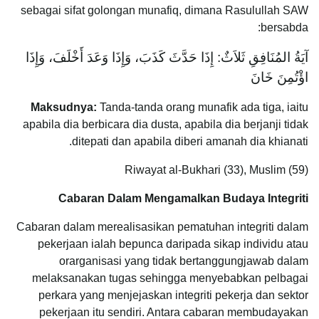
sebagai sifat golongan munafiq, dimana Rasulullah SAW
bersabda:
آيَةُ المُنَافِقِ ثَلاَثٌ: إِذَا حَدَّثَ كَذَبَ، وَإِذَا وَعَدَ أَخْلَفَ، وَإِذَا
اؤْتُمِنَ خَانَ
Maksudnya:
Tanda-tanda orang munafik ada tiga, iaitu
apabila dia berbicara dia dusta, apabila dia berjanji tidak
ditepati dan apabila diberi amanah dia khianati.
Riwayat al-Bukhari (33), Muslim (59)
Cabaran Dalam Mengamalkan Budaya Integriti
Cabaran dalam merealisasikan pematuhan integriti dalam
pekerjaan ialah bepunca daripada sikap individu atau
orarganisasi yang tidak bertanggungjawab dalam
melaksanakan tugas sehingga menyebabkan pelbagai
perkara yang menjejaskan integriti pekerja dan sektor
pekerjaan itu sendiri. Antara cabaran membudayakan