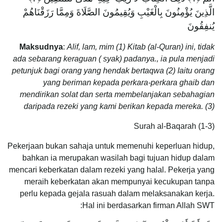
الَّذِينَ يُؤْمِنُونَ بِالْغَيْبِ وَيُقِيمُونَ الصَّلَاةَ وَمِمَّا رَزَقْنَاهُمْ
يُنفِقُونَ
Maksudnya
:
Alif, lam, mim (1) Kitab (al-Quran) ini, tidak
ada sebarang keraguan ( syak) padanya., ia pula menjadi
petunjuk bagi orang yang hendak bertaqwa (2) Iaitu orang
yang beriman kepada perkara-perkara ghaib dan
mendirikan solat dan serta membelanjakan sebahagian
daripada rezeki yang kami berikan kepada mereka. (3)
Surah al-Baqarah (1-3)
Pekerjaan bukan sahaja untuk memenuhi keperluan hidup,
bahkan ia merupakan wasilah bagi tujuan hidup dalam
mencari keberkatan dalam rezeki yang halal. Pekerja yang
meraih keberkatan akan mempunyai kecukupan tanpa
perlu kepada gejala rasuah dalam melaksanakan kerja.
Hal ini berdasarkan firman Allah SWT: