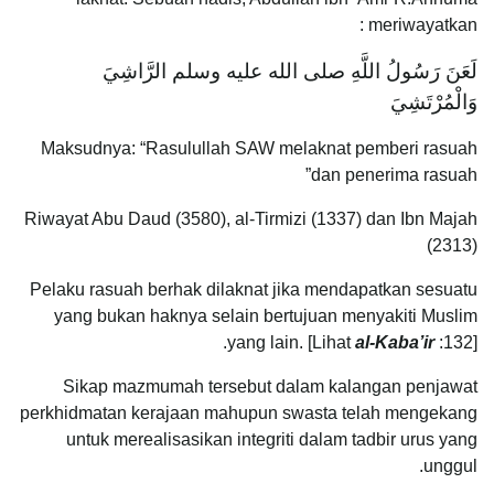
meriwayatkan :
لَعَنَ رَسُولُ اللَّهِ صلى الله عليه وسلم الرَّاشِيَ
وَالْمُرْتَشِيَ
Maksudnya: “Rasulullah SAW melaknat pemberi rasuah
dan penerima rasuah”
Riwayat Abu Daud (3580), al-Tirmizi (1337) dan Ibn Majah
(2313)
Pelaku rasuah berhak dilaknat jika mendapatkan sesuatu
yang bukan haknya selain bertujuan menyakiti Muslim
yang lain. [Lihat
al-Kaba’ir
:132].
Sikap mazmumah tersebut dalam kalangan penjawat
perkhidmatan kerajaan mahupun swasta telah mengekang
untuk merealisasikan integriti dalam tadbir urus yang
unggul.