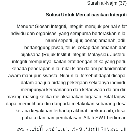
Surah al-Najm (37)
Solusi Untuk Merealisasikan Integriti
Menurut Glosari Integriti, Integriti merujuk perihal sifat
individu dan organisasi yang sempurna berteraskan nilai
murni seperti jujur, benar, amanah, adil,
bertanggungjawab, telus, cekap dan amanah dan
bijaksana (Rujuk Institut Integriti Malaysia). Justeru,
integriti mempunyai kaitan erat dengan etika yang perlu
kepada penerapan nilai-nilai Islam dalam perkhidmatan
awam mahupun swasta. Nilai-nilai tersebut dapat dicapai
dalam apa jua bidang pekerjaan sekiranya individu
mempunyai keimananan dan ketaqwaan dalam diri
masing-masing ketika melaksanakan tugasan. Sifat taqwa
dapat memelihara diri daripada melakukan sebarang dosa
kerana keyakinan terhadap akhirat, perkara aib, dosa,
pahala dan hari pembalasan. Allah SWT berfirman:
الم ﴿١﴾ ذَٰلِكَ الْكِتَابُ لَا رَيْبَ ۛ فِيهِ ۛ هُدًى لِّلْمُتَّقِينَ ﴿٢﴾