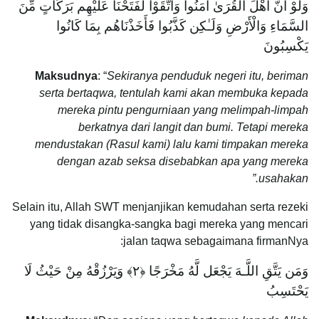
وَلَوْ أَنَّ أَهْلَ الْقُرَىٰ آمَنُوا وَاتَّقَوْا لَفَتَحْنَا عَلَيْهِم بَرَكَاتٍ مِّنَ
السَّمَاءِ وَالْأَرْضِ وَلَـٰكِن كَذَّبُوا فَأَخَذْنَاهُم بِمَا كَانُوا
يَكْسِبُونَ
Maksudnya
: “
Sekiranya penduduk negeri itu, beriman
serta bertaqwa, tentulah kami akan membuka kepada
mereka pintu pengurniaan yang melimpah-limpah
berkatnya dari langit dan bumi. Tetapi mereka
mendustakan (Rasul kami) lalu kami timpakan mereka
dengan azab seksa disebabkan apa yang mereka
usahakan.”
Selain itu, Allah SWT menjanjikan kemudahan serta rezeki
yang tidak disangka-sangka bagi mereka yang mencari
jalan taqwa sebagaimana firmanNya:
وَمَن يَتَّقِ اللَّـهَ يَجْعَل لَّهُ مَخْرَجًا ﴿٢﴾ وَيَرْزُقْهُ مِنْ حَيْثُ لَا
يَحْتَسِبُ