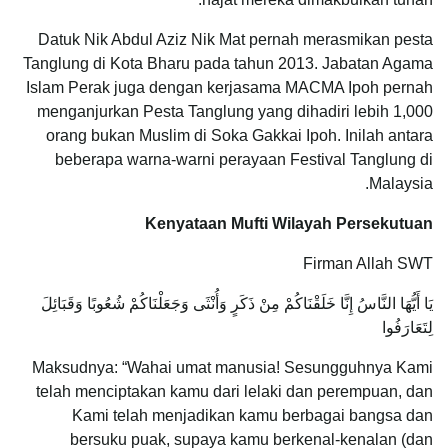
Datuk Nik Abdul Aziz Nik Mat pernah merasmikan pesta
Tanglung di Kota Bharu pada tahun 2013. Jabatan Agama
Islam Perak juga dengan kerjasama MACMA Ipoh pernah
menganjurkan Pesta Tanglung yang dihadiri lebih 1,000
orang bukan Muslim di Soka Gakkai Ipoh. Inilah antara
beberapa warna-warni perayaan Festival Tanglung di
Malaysia.
Kenyataan Mufti Wilayah Persekutuan
Firman Allah SWT
يَا أَيُّهَا النَّاسُ إِنَّا خَلَقْنَاكُمْ مِنْ ذَكَرٍ وَأُنْثَى وَجَعَلْنَاكُمْ شُعُوبًا وَقَبَائِلَ
لِتَعَارَفُوا
Maksudnya: “Wahai umat manusia! Sesungguhnya Kami
telah menciptakan kamu dari lelaki dan perempuan, dan
Kami telah menjadikan kamu berbagai bangsa dan
bersuku puak, supaya kamu berkenal-kenalan (dan