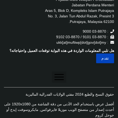
Jabatan Perdana Menteri
Aras 5, Blok D, Kompleks Islam Putrajaya
No. 3, Jalan Tun Abdul Razak, Presint 3
62100 Putrajaya, Malaysia.
: 03-8870 9000
: 03-8870 9101 / 03-8870 9102
: ukk[at]muftiwp[dot]gov[dot]my
هل تلبي المعلومات الواردة في هذه البوابة توقعات العميل واحتياجاته؟
تنصل
حقوق النسخ والطبع 2024 مفتي الولايات الفدرالية الماليزية
سياسة الخصوصية
أفضل عرض باستخدام الحد الأدنى من دقة الشاشة من 1920x1080 على
سياسة الخصوصية
أحدث إصدار من متصفح الويب موزيلا فايرفوكس, مايكروسوفت إيدج أو
جوجل كروم
سياسة تطبيق الخصوصية