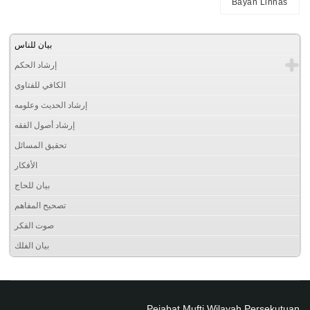
Bayan Linnas
بيان للناس
إرشاد الحكم
الكافي للفتاوي
إرشاد الحديث وعلومه
إرشاد أصول الفقه
تحقيق المسائل
الأفكار
بيان للحاج
تصحيح المفاهم
صوت الفكر
بيان الفلك
Pejabat Mufti Wilayah Persekutuan