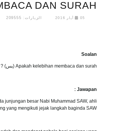
MEMBACA DAN SURAH (
الزيارات: 209555
05 أيار 2016
Soalan
Apakah kelebihan membaca dan surah (يس) ?
Jawapan :
pada junjungan besar Nabi Muhammad SAW, ahli
ng yang mengikuti jejak langkah baginda SAW.