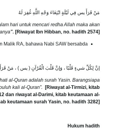
مَنْ قَرَأَ يس فِي لَيْلَةٍ ابْتِغَاءَ وَجْهِ اللَّهِ غُفِرَ لَهُ
lam hari
untuk mencari redha Allah maka akan
anya
”.
[Riwayat Ibn Hibban, no. hadith
2574
]
in Malik RA, bahawa Nabi SAW bersabda:
إنَّ لِكُلِّ شيءٍ قَلْبًا ، وَإنَّ قَلْبَ الْقُرْآنِ ( يس ) ، مَنْ قَرَأَه
hati al-Quran adalah surah Yasin. Barangsiapa
uh kali al-Quran”.
[Riwayat al-Tirmizi, kitab
 dan riwayat al-Darimi, kitab keutamaan al-
ab keutamaan surah Yasin, no. hadith 3282]
Hukum hadith