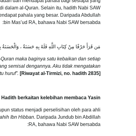
ibadah dan mendapat pahala bagi sesiapa yang
 dalam al-Quran. Selain itu, hadith Nabi SAW
dapat pahala yang besar. Daripada Abdullah
bin Mas’ud RA, bahawa Nabi SAW bersabda:
مَن قَرَأَ حَرْفًا مِنْ كِتَابِ اللَّهِ فَلَهُ بِهِ حَسَنَةٌ ، وَالْحَسَنَةُ
-Quran maka baginya satu kebaikan dan setiap
ang semisal dengannya. Aku tidak mengatakan “
u huruf”.
[Riwayat al-Tirmizi, no. hadith 2835]
Hadith berkaitan kelebihan membaca Yasin
pun status menjadi perselisihan oleh para ahli
ahih Ibn Hibban
. Daripada Jundub bin Abdillah
RA, bahawa Nabi SAW bersabda: