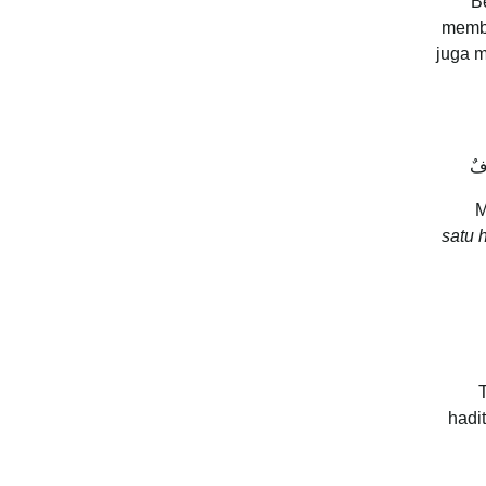
B
memba
juga 
ْفٌ
M
” satu 
hadi