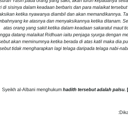
surah Yasin pada orang yang sakit, akan turun kepadanya setia
ri di sisinya dalam keadaan berbaris dan para malaikat tersebu
ksikan ketika nyawanya diambil dan akan memandikannya. Ta
bahnyang ke atasnya dan menyaksikannya ketika ditanam. Sela
atas orang yang sakit ketika dalam keadaan sakaratul maut t
ingga datang malaikat Ridhuan iaitu penjaga syurga dengan
sebut akan meminumnya ketika berada di atas katil maka dia 
rsebut tidak mengharapkan lagi telaga daripada telaga nabi-n
Syeikh al-Albani menghukum
hadith tersebut adalah palsu.
Dik