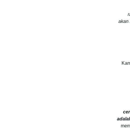
r
akan 
Ka
ce
adalah
memb