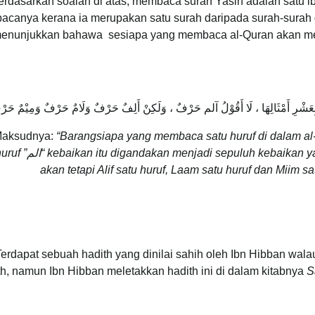
erdasarkan soalan di atas, membaca surah Yasin adalah satu 
canya kerana ia merupakan satu surah daripada surah-surah di
menunjukkan bahawa sesiapa yang membaca al-Quran akan men
 بِعَشْرِ أَمْثَالِهَا ، لَا أَقُوْلُ آلم حَرْفٌ ، وَلَكِنْ أَلِفٌ حَرْفٌ وَلَامٌ حَرْفٌ وَمِيْمٌ حَر
aksudnya:
“Barangsiapa yang membaca satu huruf di dalam al
kebaikan itu digandakan menjadi sepuluh kebaikan y
الم
huruf
akan tetapi Alif satu huruf, Laam satu huruf dan Miim sat
Terdapat sebuah hadith yang dinilai sahih oleh Ibn Hibban walau
th, namun Ibn Hibban meletakkan hadith ini di dalam kitabnya
S