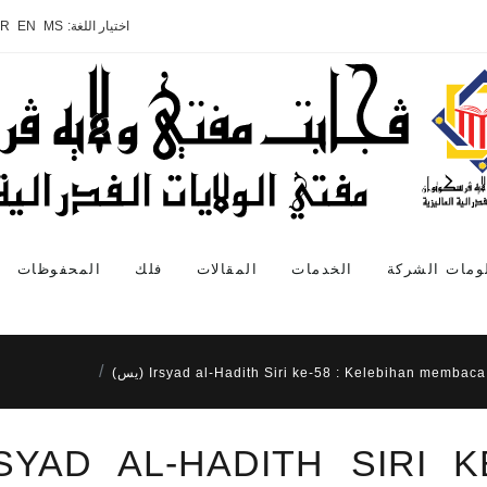
اختيار اللغة:
MS
EN
AR
ومات الشركة
الخدمات
المقالات
فلك
المحفوظات
Irsyad al-Hadith Siri ke-58 : Kelebihan membac (يس)
SYAD AL-HADITH SIRI K