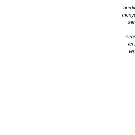
berdi
menya
sem
seh
ter
te