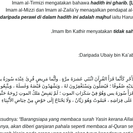
Imam al-Tirmizi mengatakan bahawa
hadith ini gharib.
[
Imam al-Mizzi dan Imam al-Zaila’iy menaqalkan pendapat a
daripada perawi di dalam hadith ini adalah majhul
iaitu Haru
Imam Ibn Kathir menyatakan
tidak sa
Daripada Ubaiy bin Ka’a
لأَجْرِ كَأنَّما قَرَأَ القُرآنَ اثْنَتَي عَشرَةَ مرَّةٍ . وأيُّما مَرِيضٍ قُرِئَ عِنْدَه سُورَةُ
َدَيْهِ صُفُوفًا ؛ فَيُصَلُّونَ ويَسْتَغْفِرُونَ لهُ ، وَيَشْهَدُونَ قَبْضَهُ وَغَسلَهُ ، وَيتَّبِعُو
يضٍ قَرَأَ سُورَةَ يس وَهُوُ فِيْ سَكَرَاتِ الموتِ ؛ لَمْ يَقبِضْ مَلكُ الموتِ رُوحَهُ حَتَّى
َى فِرَاشِهِ ، فَيَمُوتُ وَهُوَ رَيَّانُ ، وَلَا يَحْتَاجُ إِلَى حَوْضٍ مِنْ حِيَاضِ الأَنْبِيَاءِ ؛
ksudnya:
“Barangsiapa yang membaca surah Yasin kerana All
nya, akan diberi ganjaran pahala seperti membaca al-Quran seb