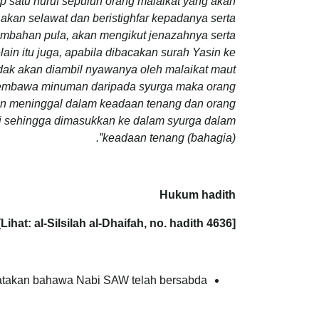
p satu huruf sepuluh orang malaikat yang akan
t akan selawat dan beristighfar kepadanya serta
mbahan pula, akan mengikut jenazahnya serta
in itu juga, apabila dibacakan surah Yasin ke
idak akan diambil nyawanya oleh malaikat maut
 membawa minuman daripada syurga maka orang
pun meninggal dalam keadaan tenang dan orang
abi sehingga dimasukkan ke dalam syurga dalam
keadaan tenang (bahagia)”.
Hukum hadith
[Lihat: al-Silsilah al-Dhaifah, no. hadith 4636]
atakan bahawa Nabi SAW telah bersabda: