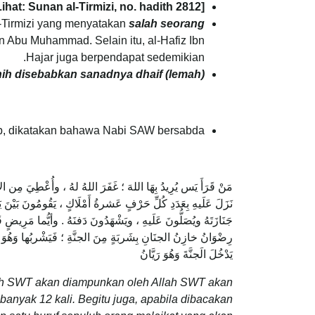
Lihat: Sunan al-Tirmizi, no. hadith 2812]
l-Tirmizi yang menyatakan
salah seorang
n Abu Muhammad. Selain itu, al-Hafiz Ibn
Hajar juga berpendapat sedemikian.
hih disebabkan sanadnya dhaif (lemah).
b, dikatakan bahawa Nabi SAW bersabda:
مَنْ قَرَأَ يَس يُرِيدُ بِهَا اللهَ ؛ غَفَرَ اللهُ لهُ ، وأُعْطِيَ مِن ا
نَزَلَ عَلَيهِ بِعَدَدِ كُلِّ حَرْفٍ عَشرةُ أَمْلَاكٍ ، يَقُومُونَ بَيْنَ ي
جَنَازَتَهُ ويُصَلُّونَ عَلَيهِ ، ويَشْهَدُونَ دَفنَهُ . وأيُّما مَرِ
رِضْوَانُ خازِنُ الجنَانِ بِشَربَةٍ مِنَ الجنَّةِ ؛ فَيَشْربُها وَهُوَ عَل
يَدْخُلَ الَجنَّةَ وَهُوَ رَيَّانُ
ah SWT akan diampunkan oleh Allah SWT akan
anyak 12 kali. Begitu juga, apabila dibacakan