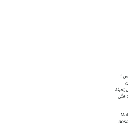
 يس ؛
نَ
 يَجيئَهُ
 حَتَّى
Ma
dosa