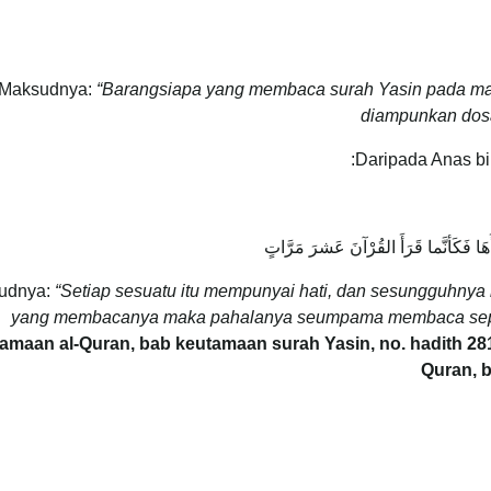
Maksudnya:
“Barangsiapa yang membaca surah Yasin pada ma
diampunkan dos
Daripada Anas b
َا فَكَأنَّما قَرَأَ القُرْآنَ عَشرَ مَرَّاتٍ
udnya:
“Setiap sesuatu itu mempunyai hati, dan sesungguhnya 
yang membacanya maka pahalanya seumpama membaca sepul
amaan al-Quran, bab keutamaan surah Yasin, no. hadith 2812
Quran, b