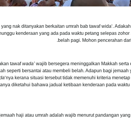
ang nak ditanyakan berkaitan umrah bab tawaf wida‘. Adakah s
unggu kenderaan yang ada pada waktu petang selepas zohor s
belah pagi. Mohon pencerahan dari
akan tawaf
wada’
wajib bersegera meninggalkan Makkah serta 
ah seperti bersantai atau membeli belah. Adapun bagi jemaah
da
‘nya kerana situasi tersebut tidak memenuhi kriteria menet
anya diketahui bahawa jadual ketibaan kenderaan pada waktu y
 jemaah haji atau umrah adalah wajib menurut pandangan yang