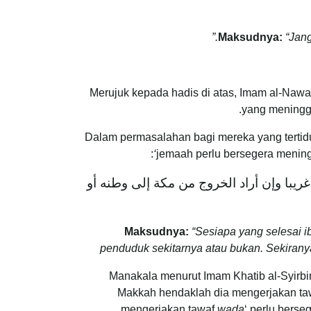
Maksudnya:
“Jan
Merujuk kepada hadis di atas, Imam al-Na
yang meningg
Dalam permasalahan bagi mereka yang tertid
:
jemaah perlu bersegera menin
ريبا وإن أراد الخروج من مكة إلى وطنه أو
Maksudnya:
“Sesiapa yang selesai ib
penduduk sekitarnya atau bukan. Sekirany
Manakala menurut Imam Khatib al-Syirbi
Makkah hendaklah dia mengerjakan t
mengerjakan tawaf
wada
‘ perlu bers