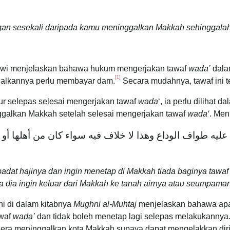
gan sesekali daripada kamu meninggalkan Makkah sehinggalah a
wawi menjelaskan bahawa hukum mengerjakan tawaf
wada’
dal
[1]
alkannya perlu membayar dam.
Secara mudahnya, tawaf ini 
ur selepas selesai mengerjakan tawaf
wada
‘, ia perlu dilihat
ggalkan Makkah setelah selesai mengerjakan tawaf
wada‘
. Men
يه ‌طواف ‌الوداع وهذا لا خلاف فيه سواء كان من أهلها أو غ
adat hajinya dan ingin menetap di Makkah tiada baginya tawaf w
a dia ingin keluar dari Makkah ke tanah airnya atau seumpama
ni di dalam kitabnya
Mughni al-Muhtaj
menjelaskan bahawa apab
awaf
wada’
dan tidak boleh menetap lagi selepas melakukannya
egera meninggalkan kota Makkah supaya dapat mengelakkan diri