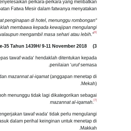
enyelesaikan perkara-perkara yang melibatkan
abatan Fatwa Mesir dalam fatwanya menyatakan:
mpat penginapan di hotel, menunggu rombongan
idaklah membawa kepada kewajipan mengulangi
[6]
walaupun mengambil masa sehari atau lebih.”
ke-35 Tahun 1439H/ 9-11 November 2018
3)
epas tawaf wada‘ hendaklah ditentukan kepada
penilaian ‘
uruf
semasa.
 dan
mazannat al-iqamat
(anggapan menetap di
Mekah).
oh menunggu tidak lagi dikategorikan sebagai
[7]
mazannat al-iqamah
.
ngerjakan tawaf wada‘ tidak perlu mengulangi
rmasuk dalam perihal keinginan untuk menetap di
Makkah.