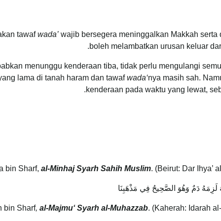
akan tawaf
wada’
wajib bersegera meninggalkan Makkah serta 
boleh melambatkan urusan keluar dari
babkan menunggu kenderaan tiba, tidak perlu mengulangi semu
yang lama di tanah haram dan tawaf
wada‘
nya masih sah. Namu
kenderaan pada waktu yang lewat, seb
al-Minhaj Syarh Sahih Muslim
. (Beirut: Dar Ihya’ 
هُ لَزِمَهُ دَمٌ وَهُوَ الصَّحِيحُ فِي مَذْهَبِنَا
,
al-Majmu‘ Syarh al-Muhazzab
. (Kaherah: Idarah al