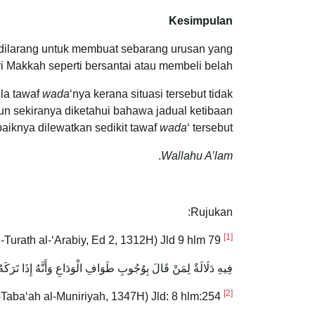
Kesimpulan
dilarang untuk membuat sebarang urusan yang
 Makkah seperti bersantai atau membeli belah.
la tawaf
wada
‘nya kerana situasi tersebut tidak
n sekiranya diketahui bahawa jadual ketibaan
aiknya dilewatkan sedikit tawaf
wada
‘ tersebut.
.
Wallahu A’lam
Rujukan:
[1]
al-Turath al-‘Arabiy, Ed 2, 1312H) Jld 9 hlm 79.
Al-Nawawi, Abu Zakaria Muhyiddin Yahya bin Sharf,
فِيهِ دَلَالَةٌ لِمَنْ قَالَ بِوُجُوبِ طَوَافِ الْوَدَاعِ وَأَنَّهُ إِذَا تَرَكَ
[2]
-Taba‘ah al-Muniriyah, 1347H) Jld: 8 hlm:254.
Al-Nawawi, Abu Zakaria Muhyiddin bin Sharf