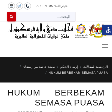
اختيار اللغة:
MS
EN
AR
البح
 for results.
accessible
الرئيسية
المقالات
إرشاد الحكم
طبعة خاصة من رمضان
HUKUM BERBEKAM SEMASA PUASA
HUKUM BERBEKAM
SEMASA PUASA