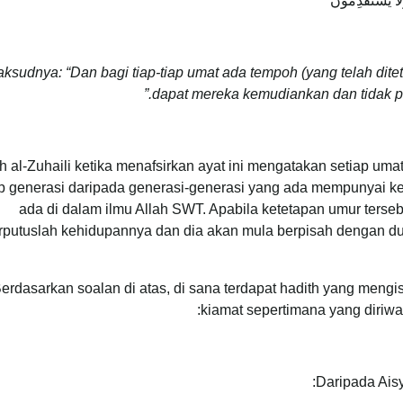
َلَا يَسْتَقْدِمُونَ
ksudnya: “Dan bagi tiap-tiap umat ada tempoh (yang telah dite
dapat mereka kemudiankan dan tidak pu
h al-Zuhaili ketika menafsirkan ayat ini mengatakan setiap um
ap generasi daripada generasi-generasi yang ada mempunyai k
ada di dalam ilmu Allah SWT. Apabila ketetapan umur ters
rputuslah kehidupannya dan dia akan mula berpisah dengan du
erdasarkan soalan di atas, di sana terdapat hadith yang mengi
kiamat sepertimana yang diriw
Daripada Ais