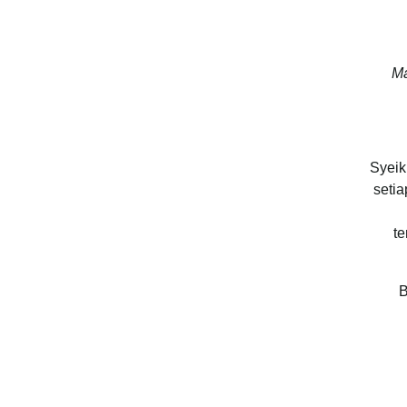
Ma
Syeik
seti
te
B