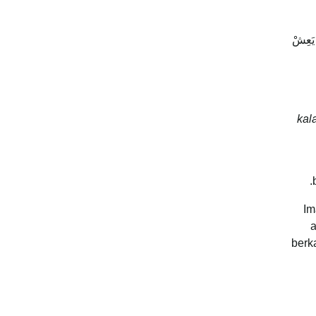
 يَعِشْ
kal
Im
a
berk