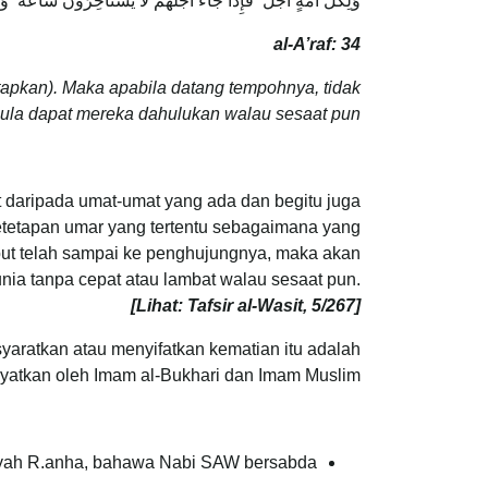
وَلِكُلِّ أُمَّةٍ أَجَلٌ ۖ فَإِذَا جَاءَ أَجَلُهُمْ لَا يَسْتَأْخِرُونَ سَاعَةً ۖ و
al-A’raf: 34
tapkan). Maka apabila datang tempohnya, tidak
la dapat mereka dahulukan walau sesaat pun.”
at daripada umat-umat yang ada dan begitu juga
etetapan umar yang tertentu sebagaimana yang
ebut telah sampai ke penghujungnya, maka akan
nia tanpa cepat atau lambat walau sesaat pun.
[Lihat: Tafsir al-Wasit, 5/267]
syaratkan atau menyifatkan kematian itu adalah
ayatkan oleh Imam al-Bukhari dan Imam Muslim:
yah R.anha, bahawa Nabi SAW bersabda: