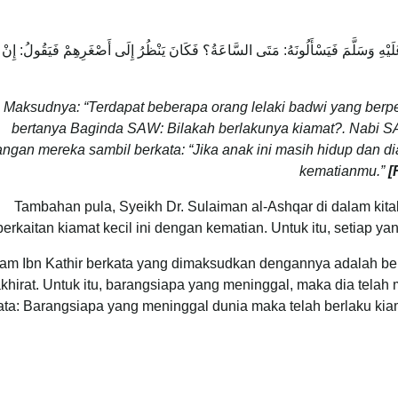
لَيْهِ وَسَلَّمَ فَيَسْأَلُونَهُ: مَتَى السَّاعَةُ؟ فَكَانَ يَنْظُرُ إِلَى أَصْغَرِهِمْ فَيَقُولُ: إِنْ
Maksudnya: “Terdapat beberapa orang lelaki badwi yang ber
bertanya Baginda SAW: Bilakah berlakunya kiamat?. Nabi S
angan mereka sambil berkata: “Jika anak ini masih hidup dan 
kematianmu.”
[
Tambahan pula, Syeikh Dr. Sulaiman al-Ashqar di dalam kit
berkaitan kiamat kecil ini dengan kematian. Untuk itu, setiap y
am Ibn Kathir berkata yang dimaksudkan dengannya adalah b
khirat. Untuk itu, barangsiapa yang meninggal, maka dia tel
ata: Barangsiapa yang meninggal dunia maka telah berlaku ki