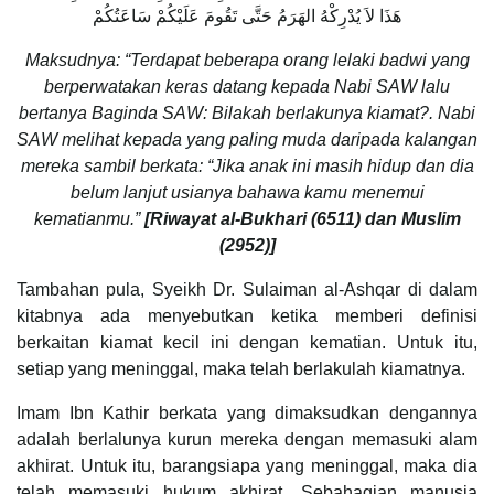
هَذَا لاَ يُدْرِكْهُ الهَرَمُ حَتَّى تَقُومَ عَلَيْكُمْ سَاعَتُكُمْ
Maksudnya: “Terdapat beberapa orang lelaki badwi yang
berperwatakan keras datang kepada Nabi SAW lalu
bertanya Baginda SAW: Bilakah berlakunya kiamat?. Nabi
SAW melihat kepada yang paling muda daripada kalangan
mereka sambil berkata: “Jika anak ini masih hidup dan dia
belum lanjut usianya bahawa kamu menemui
kematianmu.”
[Riwayat al-Bukhari (6511) dan Muslim
(2952)]
Tambahan pula, Syeikh Dr. Sulaiman al-Ashqar di dalam
kitabnya ada menyebutkan ketika memberi definisi
berkaitan kiamat kecil ini dengan kematian. Untuk itu,
setiap yang meninggal, maka telah berlakulah kiamatnya.
Imam Ibn Kathir berkata yang dimaksudkan dengannya
adalah berlalunya kurun mereka dengan memasuki alam
akhirat. Untuk itu, barangsiapa yang meninggal, maka dia
telah memasuki hukum akhirat. Sebahagian manusia