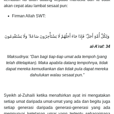
akan cepat atau lambat sesaat pun:
Firman Allah SWT:
وَلِكُلِّ أُمَّةٍ أَجَلٌ ۖ فَإِذَا جَاءَ أَجَلُهُمْ لَا يَسْتَأْخِرُونَ سَاعَةً ۖ وَلَا يَسْتَقْدِمُونَ
al-A’raf: 34
Maksudnya: “Dan bagi tiap-tiap umat ada tempoh (yang
telah ditetapkan). Maka apabila datang tempohnya, tidak
dapat mereka kemudiankan dan tidak pula dapat mereka
dahulukan walau sesaat pun.”
Syeikh al-Zuhaili ketika menafsirkan ayat ini mengatakan
setiap umat daripada umat-umat yang ada dan begitu juga
setiap generasi daripada generasi-generasi yang ada
mempunyai ketetapan umar yang tertentu sebagaimana