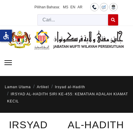
Pilihan Bahasa:
MS
EN
AR
Cari
Type 2 or more 
accessible
Laman Utama
Artikel
Irsyad al-Hadith
IRSYAD AL-HADITH SIRI KE-455: KEMATIAN ADALAH KIAMAT
KECIL
IRSYAD AL-HADITH