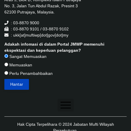
No. 3, Jalan Tun Abdul Razak, Presint 3
62100 Putrajaya, Malaysia.
: 03-8870 9000
: 03-8870 9101 / 03-8870 9102
: ukk[at]muftiwp[dot]gov[dot]my
Adakah infomasi di dalam Portal JMWP memenuhi
ekspektasi dan keperluan pelanggan?
Sangat Memuaskan
Memuaskan
Perlu Penambahbaikan
Penafian
Hak Cipta Terpelihara © 2024 Jabatan Mufti Wilayah
Dasar Keselamatan
Persekutuan