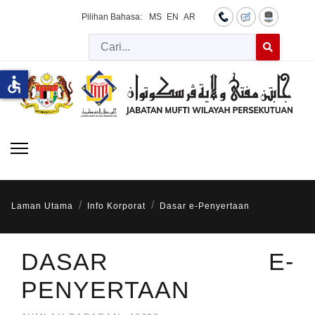
Pilihan Bahasa:
MS
EN
AR
Cari
Type 2 or more 
accessible
Laman Utama
Info Korporat
Dasar e-Penyertaan
DASAR E-
PENYERTAAN