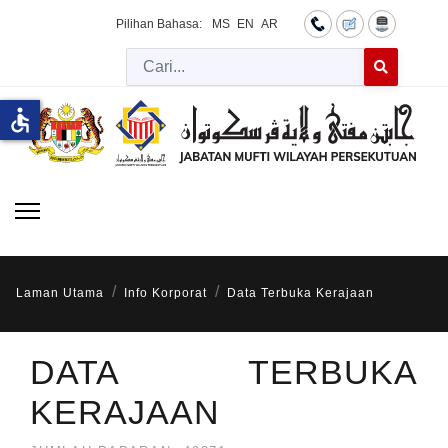
Pilihan Bahasa:
MS
EN
AR
Cari
Type 2 or more 
accessible
Laman Utama
Info Korporat
Data Terbuka Kerajaan
DATA TERBUKA
KERAJAAN