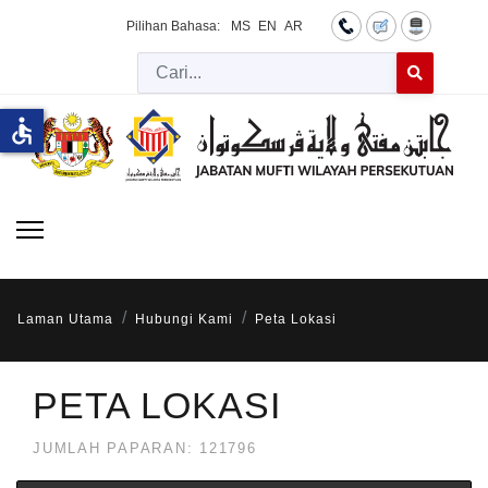
Pilihan Bahasa:
MS
EN
AR
Cari
Type 2 or more 
accessible
Laman Utama
Hubungi Kami
Peta Lokasi
PETA LOKASI
JUMLAH PAPARAN: 121796