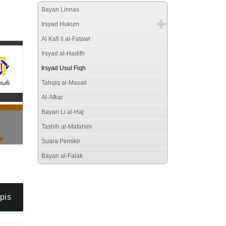
Bayan Linnas
Irsyad Hukum
Al Kafi li al-Fatawi
Irsyad al-Hadith
Irsyad Usul Fiqh
Tahqiq al-Masail
Al-Afkar
Bayan Li al-Haj
Tashih al-Mafahim
Suara Pemikir
Bayan al-Falak
pis