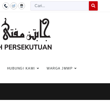
Cari
Type 2 or more c
HUBUNGI KAMI
WARGA JMWP