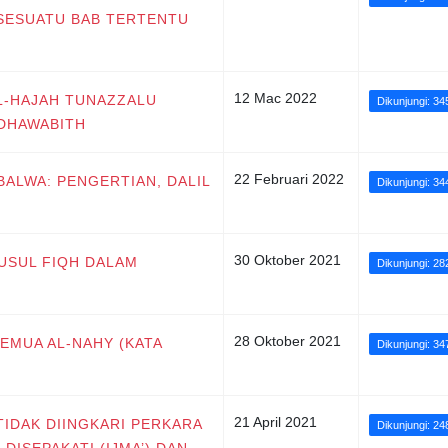
SESUATU BAB TERTENTU
12 Mac 2022
AL-HAJAH TUNAZZALU
Dikunjungi: 34
 DHAWABITH
22 Februari 2022
-BALWA: PENGERTIAN, DALIL
Dikunjungi: 34
30 Oktober 2021
 USUL FIQH DALAM
Dikunjungi: 28
28 Oktober 2021
SEMUA AL-NAHY (KATA
Dikunjungi: 34
21 April 2021
‘TIDAK DIINGKARI PERKARA
Dikunjungi: 24
DISEPAKATI (IJMA’) DAN