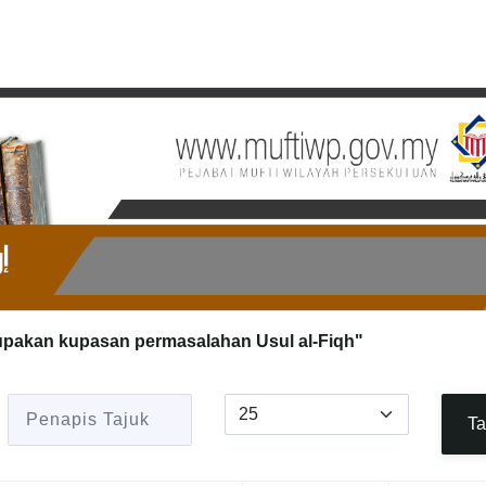
upakan kupasan permasalahan Usul al-Fiqh"
Penapis Tajuk
Papar #
Ta