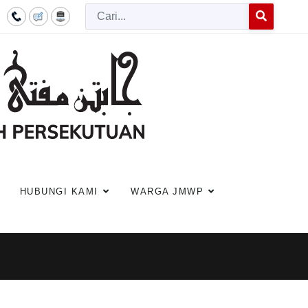
Cari
Type 2 or more c
HUBUNGI KAMI
WARGA JMWP