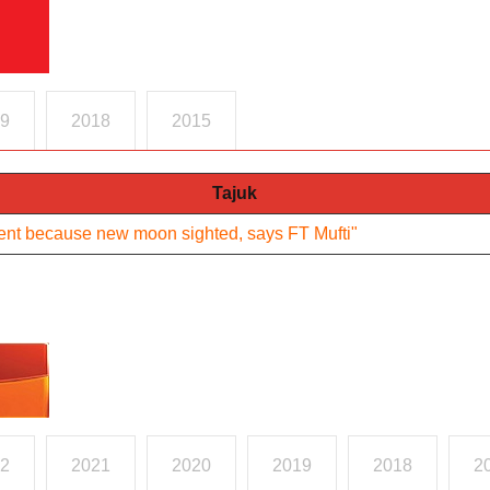
9
2018
2015
Tajuk
t because new moon sighted, says FT Mufti"
2
2021
2020
2019
2018
2