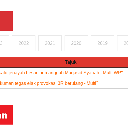
3
2022
2021
2020
2019
2
Tajuk
tu jenayah besar, bercanggah Maqasid Syariah - Mufti WP"
ukuman tegas elak provokasi 3R berulang - Mufti"