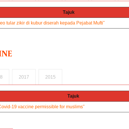
Tajuk
eo tular zikir di kubur diserah kepada Pejabat Mufti"
8
2017
2015
Tajuk
Covid-19 vaccine permissible for muslims"