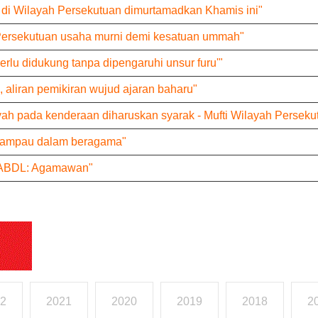
di Wilayah Persekutuan dimurtamadkan Khamis ini"
Persekutuan usaha murni demi kesatuan ummah"
rlu didukung tanpa dipengaruhi unsur furu'"
aliran pemikiran wujud ajaran baharu"
qyah pada kenderaan diharuskan syarak - Mufti Wilayah Perseku
lampau dalam beragama"
 ABDL: Agamawan"
2
2021
2020
2019
2018
2