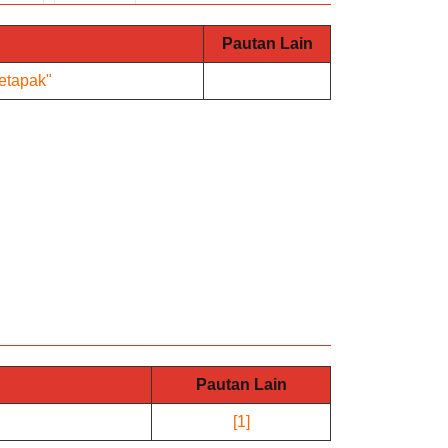
Pautan Lain
Setapak"
Pautan Lain
[1]