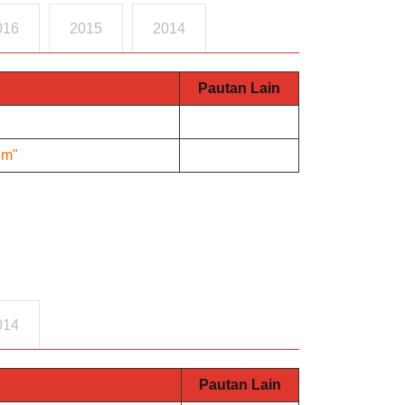
016
2015
2014
Pautan Lain
im"
014
Pautan Lain