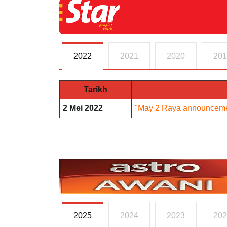
2022
2021
2020
201
Tarikh
2 Mei 2022
"May 2 Raya announcemen
2025
2024
2023
202