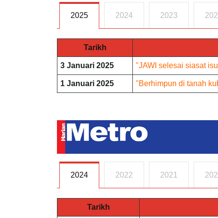
2025
2024
2023
202
Tarikh
3 Januari 2025
"JAWI selesai siasat isu
1 Januari 2025
"Berhimpun di tanah kub
2024
2022
2021
202
Tarikh