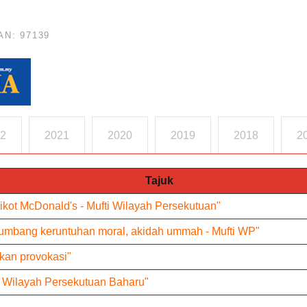
N: 97139
2
2021
2020
2019
2018
2
Tajuk
ikot McDonald's - Mufti Wilayah Persekutuan"
umbang keruntuhan moral, akidah ummah - Mufti WP"
ukan provokasi"
 Wilayah Persekutuan Baharu"