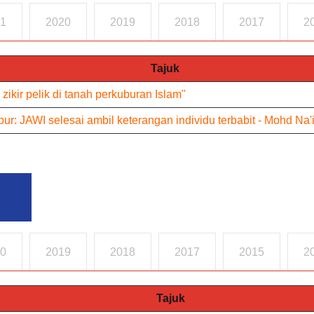
1
2020
2019
2018
2017
2
Tajuk
 zikir pelik di tanah perkuburan Islam"
ur: JAWI selesai ambil keterangan individu terbabit - Mohd Na'
0
2019
2018
2017
2015
2
Tajuk