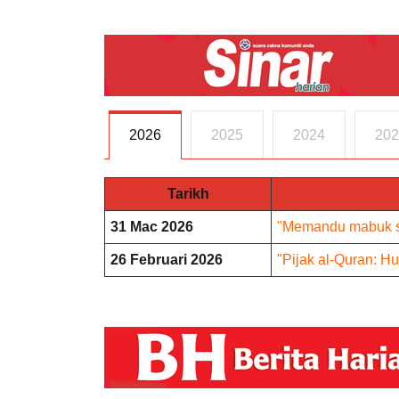
2026
2025
2024
202
Tarikh
31 Mac 2026
"Memandu mabuk sa
26 Februari 2026
"Pijak al-Quran: H