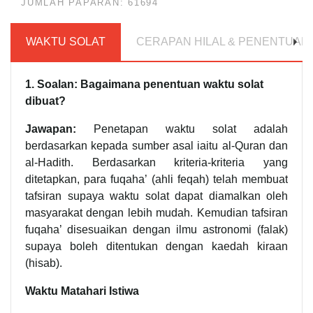
JUMLAH PAPARAN: 61694
WAKTU SOLAT
CERAPAN HILAL & PENENTUAN 
1. Soalan: Bagaimana penentuan waktu solat
dibuat?
Jawapan:
Penetapan waktu solat adalah
berdasarkan kepada sumber asal iaitu al-Quran dan
al-Hadith. Berdasarkan kriteria-kriteria yang
ditetapkan, para fuqaha’ (ahli feqah) telah membuat
tafsiran supaya waktu solat dapat diamalkan oleh
masyarakat dengan lebih mudah. Kemudian tafsiran
fuqaha’ disesuaikan dengan ilmu astronomi (falak)
supaya boleh ditentukan dengan kaedah kiraan
(hisab).
Waktu Matahari Istiwa