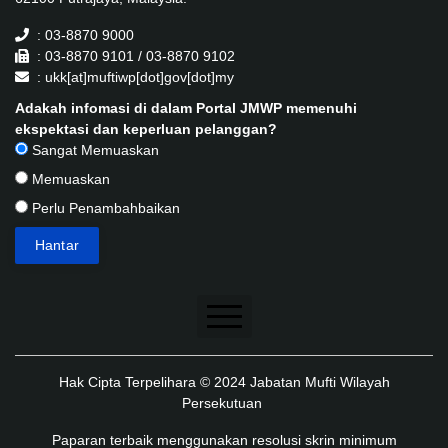
: 03-8870 9000
: 03-8870 9101 / 03-8870 9102
: ukk[at]muftiwp[dot]gov[dot]my
Adakah infomasi di dalam Portal JMWP memenuhi
ekspektasi dan keperluan pelanggan?
Sangat Memuaskan
Memuaskan
Perlu Penambahbaikan
Penafian
Hak Cipta Terpelihara © 2024 Jabatan Mufti Wilayah
Dasar Keselamatan
Persekutuan
Dasar Privasi
Paparan terbaik menggunakan resolusi skrin minimum