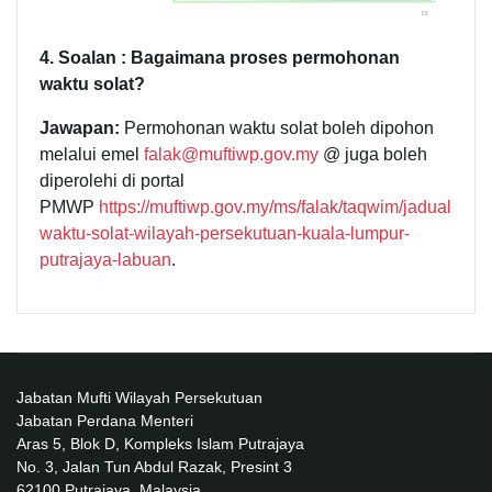
4. Soalan : Bagaimana proses permohonan
waktu solat?
Jawapan:
Permohonan waktu solat boleh dipohon
melalui emel
falak@muftiwp.gov.my
@ juga boleh
diperolehi di portal
PMWP
https://muftiwp.gov.my/ms/falak/taqwim/jadual-
waktu-solat-wilayah-persekutuan-kuala-lumpur-
putrajaya-labuan
.
Jabatan Mufti Wilayah Persekutuan
Jabatan Perdana Menteri
Aras 5, Blok D, Kompleks Islam Putrajaya
No. 3, Jalan Tun Abdul Razak, Presint 3
62100 Putrajaya, Malaysia.