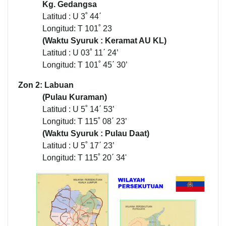
Kg. Gedangsa
Latitud : U 3˚ 44΄
Longitud: T 101˚ 23
(Waktu Syuruk : Keramat AU KL)
Latitud : U 03˚ 11΄ 24’
Longitud: T 101˚ 45΄ 30’
Zon 2: Labuan
(Pulau Kuraman)
Latitud : U 5˚ 14΄ 53’
Longitud: T 115˚ 08΄ 23’
(Waktu Syuruk :
Pulau Daat
)
Latitud : U 5˚ 17΄ 23’
Longitud: T 115˚ 20΄ 34'