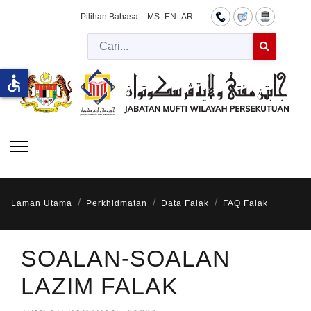
Pilihan Bahasa:
MS
EN
AR
Cari
Type 2 or more 
accessible
Laman Utama
Perkhidmatan
Data Falak
FAQ Falak
SOALAN-SOALAN
LAZIM FALAK