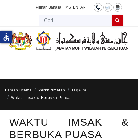
Pilihan Bahasa:
MS
EN
AR
Cari
Type 2 or more 
accessible
Laman Utama
Perkhidmatan
Taqwim
Waktu Imsak & Berbuka Puasa
WAKTU IMSAK &
BERBUKA PUASA