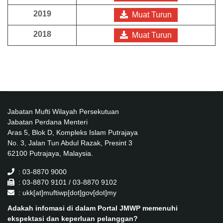
2019
Muat Turun
2018
Muat Turun
Jabatan Mufti Wilayah Persekutuan
Jabatan Perdana Menteri
Aras 5, Blok D, Kompleks Islam Putrajaya
No. 3, Jalan Tun Abdul Razak, Presint 3
62100 Putrajaya, Malaysia.
: 03-8870 9000
: 03-8870 9101 / 03-8870 9102
: ukk[at]muftiwp[dot]gov[dot]my
Adakah infomasi di dalam Portal JMWP memenuhi
ekspektasi dan keperluan pelanggan?