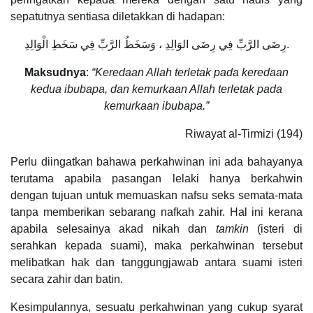
sepatutnya sentiasa diletakkan di hadapan:
رِضَى الرَّبِّ فِي رِضَى الوَالِدِ ، وَسَخَطُ الرَّبِّ فِي سَخَطِ الْوَالِدِ.
Maksudnya
:
“Keredaan Allah terletak pada keredaan
kedua ibubapa, dan kemurkaan Allah terletak pada
kemurkaan ibubapa.”
Riwayat al-Tirmizi (194)
Perlu diingatkan bahawa perkahwinan ini ada bahayanya
terutama apabila pasangan lelaki hanya berkahwin
dengan tujuan untuk memuaskan nafsu seks semata-mata
tanpa memberikan sebarang nafkah zahir. Hal ini kerana
apabila selesainya akad nikah dan
tamkin
(isteri di
serahkan kepada suami), maka perkahwinan tersebut
melibatkan hak dan tanggungjawab antara suami isteri
secara zahir dan batin.
Kesimpulannya, sesuatu perkahwinan yang cukup syarat