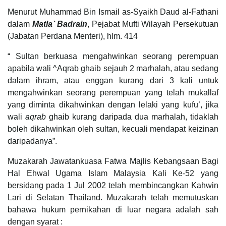
Menurut Muhammad Bin Ismail as-Syaikh Daud al-Fathani
dalam
Matla` Badrain
, Pejabat Mufti Wilayah Persekutuan
(Jabatan Perdana Menteri), hlm. 414
“ Sultan berkuasa mengahwinkan seorang perempuan
apabila wali ^Aqrab ghaib sejauh 2 marhalah, atau sedang
dalam ihram, atau enggan kurang dari 3 kali untuk
mengahwinkan seorang perempuan yang telah mukallaf
yang diminta dikahwinkan dengan lelaki yang kufu’, jika
wali
aqrab
ghaib kurang daripada dua marhalah, tidaklah
boleh dikahwinkan oleh sultan, kecuali mendapat keizinan
daripadanya”.
Muzakarah Jawatankuasa Fatwa Majlis Kebangsaan Bagi
Hal Ehwal Ugama Islam Malaysia Kali Ke-52 yang
bersidang pada 1 Jul 2002 telah membincangkan Kahwin
Lari di Selatan Thailand. Muzakarah telah memutuskan
bahawa hukum pernikahan di luar negara adalah sah
dengan syarat :