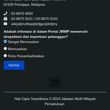
62100 Putrajaya, Malaysia.
: 03-8870 9000
: 03-8870 9101 / 03-8870 9102
: ukk[at]muftiwp[dot]gov[dot]my
Adakah infomasi di dalam Portal JMWP memenuhi
ekspektasi dan keperluan pelanggan?
Sangat Memuaskan
Memuaskan
Perlu Penambahbaikan
Penafian
Hak Cipta Terpelihara © 2024 Jabatan Mufti Wilayah
Dasar Keselamatan
Persekutuan