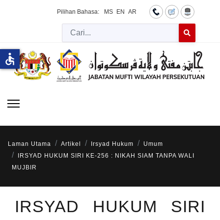
Pilihan Bahasa:
MS
EN
AR
Cari
Type 2 or more 
accessible
Laman Utama
Artikel
Irsyad Hukum
Umum
IRSYAD HUKUM SIRI KE-256 : NIKAH SIAM TANPA WALI
MUJBIR
IRSYAD HUKUM SIRI