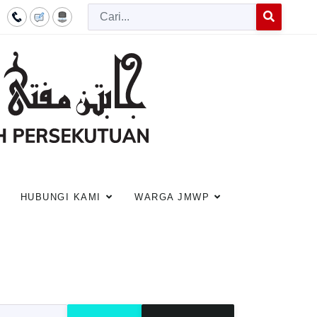
Cari
Type 2 or more c
HUBUNGI KAMI
WARGA JMWP