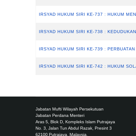
IRSYAD HUKUM SIRI KE-737 : HUKUM 
IRSYAD HUKUM SIRI KE-738 : KEDUDUK
IRSYAD HUKUM SIRI KE-739 : PERBUAT
IRSYAD HUKUM SIRI KE-742 : HUKUM S
Jabatan Mufti Wilayah Persekutuan
Jabatan Perdana Menteri
Aras 5, Blok D, Kompleks Islam Putrajaya
No. 3, Jalan Tun Abdul Razak, Presint 3
62100 Putrajaya, Malaysia.