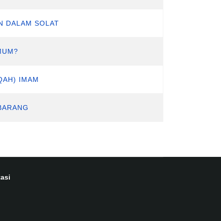
N DALAM SOLAT
MUM?
QAH) IMAM
 BARANG
asi