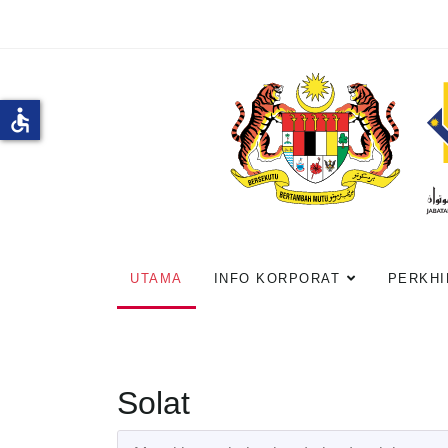
accessible
UTAMA
INFO KORPORAT
PERKHI
Solat
Masukkan sebahagian daripada tajuk