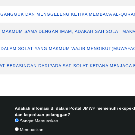
MENGANGGUK DAN MENGGELENG KETIKA MEMBACA AL-QURA
AN MAKMUM SAMA DENGAN IMAM, ADAKAH SAH SOLAT MAK
AN DALAM SOLAT YANG MAKMUM WAJIB MENGIKUT(MUWAFA
OLAT BERASINGAN DARIPADA SAF SOLAT KERANA MENJAGA
Adakah infomasi di dalam Portal JMWP memenuhi ekspekt
dan keperluan pelanggan?
Sangat Memuaskan
Memuaskan