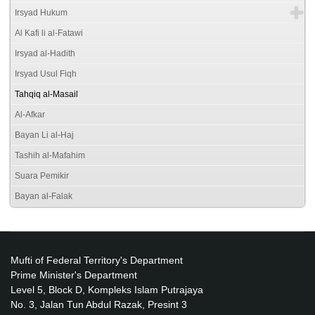
Irsyad Hukum
Al Kafi li al-Fatawi
Irsyad al-Hadith
Irsyad Usul Fiqh
Tahqiq al-Masail
Al-Afkar
Bayan Li al-Haj
Tashih al-Mafahim
Suara Pemikir
Bayan al-Falak
Mufti of Federal Territory's Department
Prime Minister's Department
Level 5, Block D, Kompleks Islam Putrajaya
No. 3, Jalan Tun Abdul Razak, Presint 3