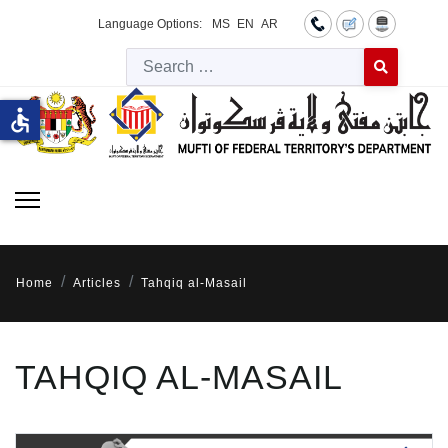
Language Options:
MS
EN
AR
Searc
Type 2 or more 
accessible
Home
Articles
Tahqiq al-Masail
TAHQIQ AL-MASAIL