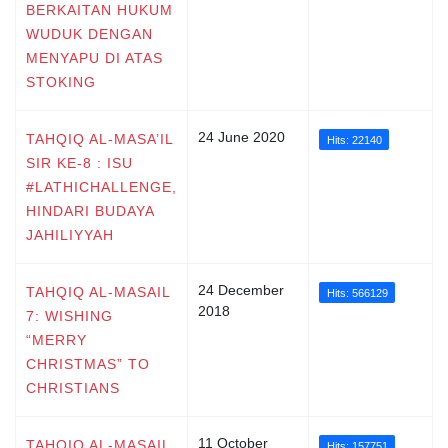
BERKAITAN HUKUM
WUDUK DENGAN
MENYAPU DI ATAS
STOKING
24 June 2020
TAHQIQ AL-MASA’IL
Hits: 22140
SIR KE-8 : ISU
#LATHICHALLENGE,
HINDARI BUDAYA
JAHILIYYAH
24 December
TAHQIQ AL-MASAIL
Hits: 566129
2018
7: WISHING
“MERRY
CHRISTMAS” TO
CHRISTIANS
11 October
TAHQIQ AL-MASAIL
Hits: 157751