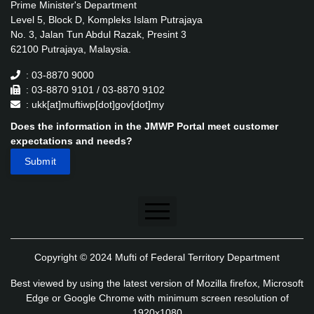
Prime Minister's Department
Level 5, Block D, Kompleks Islam Putrajaya
No. 3, Jalan Tun Abdul Razak, Presint 3
62100 Putrajaya, Malaysia.
: 03-8870 9000
: 03-8870 9101 / 03-8870 9102
: ukk[at]muftiwp[dot]gov[dot]my
Does the information in the JMWP Portal meet customer
expectations and needs?
Disclaimer
Copyright © 2024 Mufti of Federal Territory Department
Security Policy
Best viewed by using the latest version of Mozilla firefox, Microsoft
Privacy Policy
Edge or Google Chrome with minimum screen resolution of
1920x1080