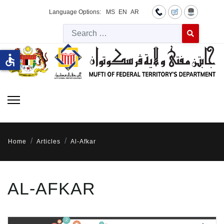
Language Options:
MS
EN
AR
Searc
Type 2 or more 
accessible
Home
Articles
Al-Afkar
AL-AFKAR