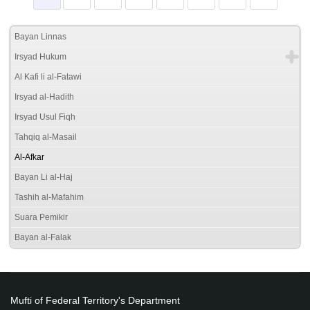
Bayan Linnas
Irsyad Hukum
Al Kafi li al-Fatawi
Irsyad al-Hadith
Irsyad Usul Fiqh
Tahqiq al-Masail
Al-Afkar
Bayan Li al-Haj
Tashih al-Mafahim
Suara Pemikir
Bayan al-Falak
Mufti of Federal Territory's Department