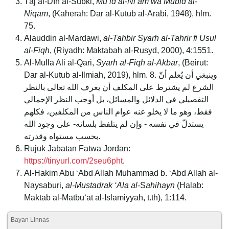
Tāj al-Dīn al-Subki,
Mu’id al-Ni’am wa Mubid al-
Niqam
, (Kaherah: Dar al-Kutub al-Arabi, 1948), hlm.
75.
Alauddin al-Mardawi,
al-Tahbir Syarh al-Tahrir fi Usul
al-Fiqh
, (Riyadh: Maktabah al-Rusyd, 2000), 4:1551.
Al-Mulla Ali al-Qari,
Syarh al-Fiqh al-Akbar
, (Beirut:
Dar al-Kutub al-Ilmiah, 2019), hlm. 8. وينبغي أن يُعلم أنّ
الشرع لم يشترط على المكلف أن يعرف الله تعالى بالنظر
التفصيلي في الدلائل والمسائل، بل أوجب النظر الإجمالي
فقط، وهو ما لا يخلو عنه عوام الناس من المكلفين، فكلهم
يستدلّ في نفسه - وإن لم يتلفظ بلسانه- على وجود الله
بحسب مستواه وقدرته.
Rujuk Jabatan Fatwa Jordan:
https://tinyurl.com/2seu6pht
.
Al-Hakim Abu ‘Abd Allah Muhammad b. ‘Abd Allah al-
Naysaburi,
al-Mustadrak ‘Ala al-
S
ahihayn
(Halab:
Maktab al-Matbu‘at al-Islamiyyah, t.th), 1:114.
Bayan Linnas