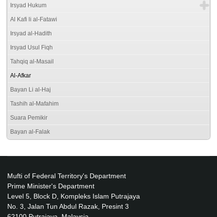
Irsyad Hukum
Al Kafi li al-Fatawi
Irsyad al-Hadith
Irsyad Usul Fiqh
Tahqiq al-Masail
Al-Afkar
Bayan Li al-Haj
Tashih al-Mafahim
Suara Pemikir
Bayan al-Falak
Mufti of Federal Territory's Department
Prime Minister's Department
Level 5, Block D, Kompleks Islam Putrajaya
No. 3, Jalan Tun Abdul Razak, Presint 3
62100 Putrajaya, Malaysia.