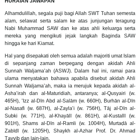
HURAIAN JAWAPAN
Alhamdulillah, segala puji bagi Allah SWT Tuhan semesta
alam, selawat serta salam ke atas junjungan teragung
Nabi Muhammad SAW dan ke atas ahli keluarga serta
mereka yang mengikuti jejak langkah Baginda SAW
hingga ke hari Kiamat.
Hal yang disepakati oleh semua adalah majoriti umat Islam
di sepanjang zaman berpegang dengan akidah Ahli
Sunnah Waljama’ah (ASWJ). Dalam hal ini, ramai para
ulama menyatakan bahawa apabila disebut akidah Ahli
Sunnah Waljama’ah, maka ia merujuk kepada akidah al-
Ashaʽirah dan al-Maturidiah, antaranya; al-Qusyairi (w.
465H), ʽIzz al-Dīn Abd al-Salām (w. 660H), Burhān al-Dīn
al-Nasafi (w. 687H), al-Zaylaʽi (w. 756H), Tāj al-Dīn al-
Subki (w. 771H), al-Khayālī (w. 861H), al-Kustallī (w.
901H), Shams al-Dīn al-Ramli (w. 1004H), Murtaḍā al-
Zabīdī (w. 1205H), Shaykh al-Azhar Prof. Dr. Ahmad
Ṭayyib dan lain-lain.