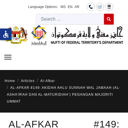
Language Options:
MS
EN
AR
Searc
Type 2 or more 
accessible
Home
Articles
Al-Afkar
AL-AFKAR #149: AKIDAH AHLU SUNNAH WAL JAMAAH (AL-
ASHA’IRAH DAN AL-MATURIDIAH’) PEGANGAN MAJORITI
UMMAT
AL-AFKAR #149: