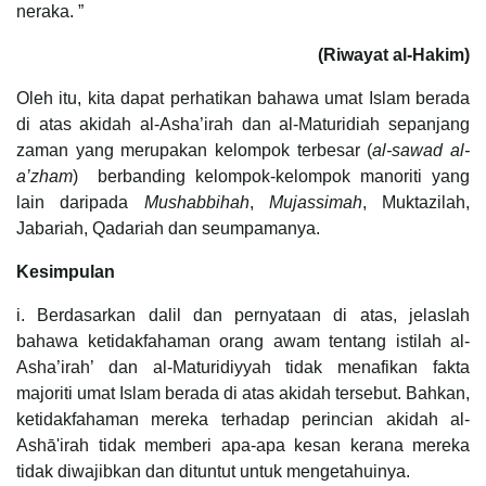
neraka. ”
(Riwayat al-Hakim)
Oleh itu, kita dapat perhatikan bahawa umat Islam berada
di atas akidah al-Asha’irah dan al-Maturidiah sepanjang
zaman yang merupakan kelompok terbesar (
al-sawad al-
a’zham
) berbanding kelompok-kelompok manoriti yang
lain daripada
Mushabbihah
,
Mujassimah
, Muktazilah,
Jabariah, Qadariah dan seumpamanya.
Kesimpulan
i. Berdasarkan dalil dan pernyataan di atas, jelaslah
bahawa ketidakfahaman orang awam tentang istilah al-
Asha’irah’ dan al-Maturidiyyah tidak menafikan fakta
majoriti umat Islam berada di atas akidah tersebut. Bahkan,
ketidakfahaman mereka terhadap perincian akidah al-
Ashā'irah tidak memberi apa-apa kesan kerana mereka
tidak diwajibkan dan dituntut untuk mengetahuinya.