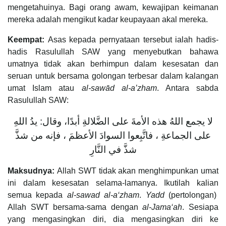
mengetahuinya. Bagi orang awam, kewajipan keimanan
mereka adalah mengikut kadar keupayaan akal mereka.
Keempat:
Asas kepada pernyataan tersebut ialah hadis-
hadis Rasulullah SAW yang menyebutkan bahawa
umatnya tidak akan berhimpun dalam kesesatan dan
seruan untuk bersama golongan terbesar dalam kalangan
umat Islam atau
al-sawād al-a’zham
. Antara sabda
Rasulullah SAW:
لا يجمع اللهُ هذه الأمةَ على الضَّلالةِ أبدًا، وقال: يدُ اللهِ
على الجماعةِ ، فاتَّبِعوا السوادَ الأعظمَ ، فإنه من شذَّ
شذَّ في النَّارِ
Maksudnya:
Allah SWT tidak akan menghimpunkan umat
ini dalam kesesatan selama-lamanya. Ikutilah kalian
semua kepada
al-sawad al-a‘zham
.
Yadd
(pertolongan)
Allah SWT bersama-sama dengan
al-Jama‘ah
. Sesiapa
yang mengasingkan diri, dia mengasingkan diri ke