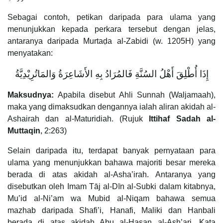
Sebagai contoh, petikan daripada para ulama yang
menunjukkan kepada perkara tersebut dengan jelas,
antaranya daripada Murtaḍa al-Zabidi (w. 1205H) yang
menyatakan:
إِذَا أُطْلِقَ أَهْلُ السُنَّةِ فَالمُرَادُ بِهِ الأَشَاعِرَةُ وَالمَاتُرِيْدِيَّةُ
Maksudnya:
Apabila disebut Ahli Sunnah (Waljamaah),
maka yang dimaksudkan dengannya ialah aliran akidah al-
Ashairah dan al-Maturidiah. (Rujuk
Ittihaf Sadah al-
Muttaqin
, 2:263)
Selain daripada itu, terdapat banyak pernyataan para
ulama yang menunjukkan bahawa majoriti besar mereka
berada di atas akidah al-Asha’irah. Antaranya yang
disebutkan oleh Imam Tāj al-Dīn al-Subki dalam kitabnya,
Muʽid al-Ni’am wa Mubid al-Niqam bahawa semua
mazhab daripada Shafi’i, Hanafi, Maliki dan Hanbali
berada di atas akidah Abu al-Hasan al-Ash’ari. Kata