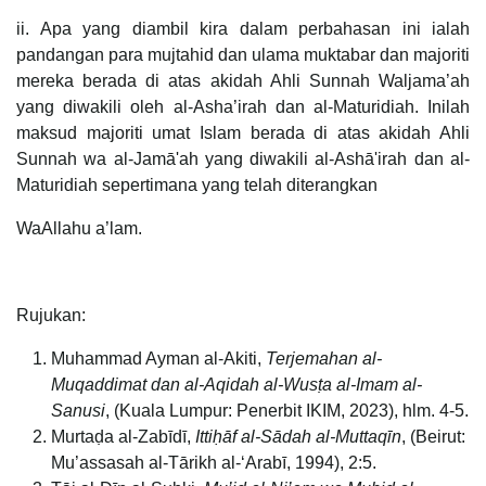
ii. Apa yang diambil kira dalam perbahasan ini ialah
pandangan para mujtahid dan ulama muktabar dan majoriti
mereka berada di atas akidah Ahli Sunnah Waljama’ah
yang diwakili oleh al-Asha’irah dan al-Maturidiah. Inilah
maksud majoriti umat Islam berada di atas akidah Ahli
Sunnah wa al-Jamā'ah yang diwakili al-Ashā'irah dan al-
Maturidiah sepertimana yang telah diterangkan
WaAllahu a’lam.
Rujukan:
Muhammad Ayman al-Akiti,
Terjemahan al-
Muqaddimat dan al-Aqidah al-Wusṭa al-Imam al-
Sanusi
, (Kuala Lumpur: Penerbit IKIM, 2023), hlm. 4-5.
Murtaḍa al-Zabīdī,
Ittiḥāf al-Sādah al-Muttaqīn
, (Beirut:
Mu’assasah al-Tārikh al-‘Arabī, 1994), 2:5.