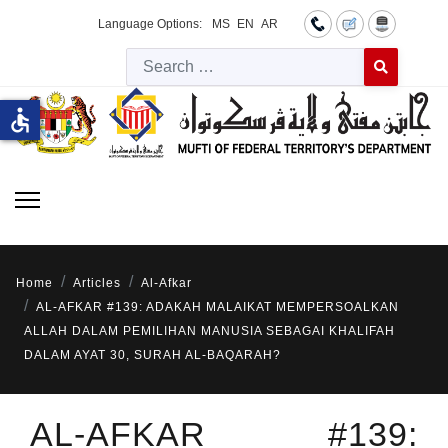
Language Options:
MS
EN
AR
Searc
Type 2 or more 
accessible
Home
Articles
Al-Afkar
AL-AFKAR #139: ADAKAH MALAIKAT MEMPERSOALKAN
ALLAH DALAM PEMILIHAN MANUSIA SEBAGAI KHALIFAH
DALAM AYAT 30, SURAH AL-BAQARAH?
AL-AFKAR #139: