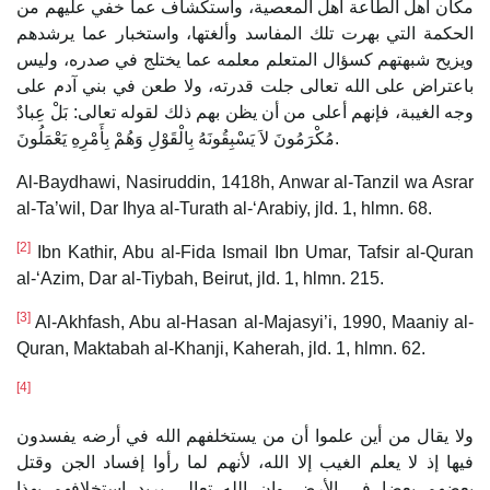
مكان أهل الطاعة أهل المعصية، واستكشاف عما خفي عليهم من
الحكمة التي بهرت تلك المفاسد وألغتها، واستخبار عما يرشدهم
ويزيح شبهتهم كسؤال المتعلم معلمه عما يختلج في صدره، وليس
باعتراض على الله تعالى جلت قدرته، ولا طعن في بني آدم على
وجه الغيبة، فإنهم أعلى من أن يظن بهم ذلك لقوله تعالى: بَلْ عِبادٌ
مُكْرَمُونَ لاَ يَسْبِقُونَهُ بِالْقَوْلِ وَهُمْ بِأَمْرِهِ يَعْمَلُونَ.
Al-Baydhawi, Nasiruddin, 1418h, Anwar al-Tanzil wa Asrar
al-Ta’wil, Dar Ihya al-Turath al-‘Arabiy, jld. 1, hlmn. 68.
[2]
Ibn Kathir, Abu al-Fida Ismail Ibn Umar, Tafsir al-Quran
al-‘Azim, Dar al-Tiybah, Beirut, jld. 1, hlmn. 215.
[3]
Al-Akhfash, Abu al-Hasan al-Majasyi’i, 1990, Maaniy al-
Quran, Maktabah al-Khanji, Kaherah, jld. 1, hlmn. 62.
[4]
ولا يقال من أين علموا أن من يستخلفهم الله في أرضه يفسدون
فيها إذ لا يعلم الغيب إلا الله، لأنهم لما رأوا إفساد الجن وقتل
بعضهم بعضا في الأرض وان الله تعالى يريد استخلافهم بهذا