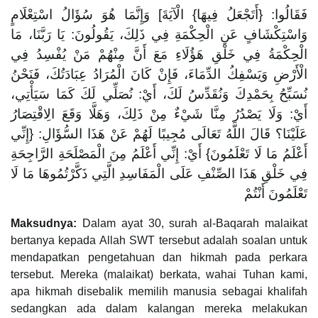
فَقَالُوا: {أَتَجْعَلُ فِيهَا} الْآيَةَ] وَإِنَّمَا هُوَ سُؤَالُ اسْتِعْلَامٍ
وَاسْتِكْشَافٍ عَنِ الْحِكْمَةِ فِي ذَلِكَ، يَقُولُونَ: يَا رَبَّنَا، مَا
الْحِكْمَةُ فِي خَلْقِ هَؤُلَاءِ مَعَ أَنَّ مِنْهُمْ مَنْ يُفْسِدُ فِي
الْأَرْضِ وَيَسْفِكُ الدِّمَاءَ، فَإِنْ كَانَ الْمُرَادُ عِبَادَتُكَ، فَنَحْنُ
نُسَبِّحُ بِحَمْدِكَ وَنُقَدِّسُ لَكَ، أَيْ: نُصَلِّي لَكَ كَمَا سَيَأْتِي،
أَيْ: وَلَا يَصْدُرُ مِنَّا شَيْءٌ مِنْ ذَلِكَ، وَهَلَّا وَقَعَ الِاقْتِصَارُ
عَلَيْنَا؟ قَالَ اللَّهُ تَعَالَى مُجِيبًا لَهُمْ عَنْ هَذَا السُّؤَالِ: {إِنِّي
أَعْلَمُ مَا لَا تَعْلَمُونَ} أَيْ: إِنِّي أَعْلَمُ مِنَ الْمَصْلَحَةِ الرَّاجِحَةِ
فِي خَلْقِ هَذَا الصِّنْفِ عَلَى الْمَفَاسِدِ الَّتِي ذَكَّرْتُمُوهَا مَا لَا
تَعْلَمُونَ أَنْتُمْ
Maksudnya:
Dalam ayat 30, surah al-Baqarah malaikat
bertanya kepada Allah SWT tersebut adalah soalan untuk
mendapatkan pengetahuan dan hikmah pada perkara
tersebut. Mereka (malaikat) berkata, wahai Tuhan kami,
apa hikmah disebalik memilih manusia sebagai khalifah
sedangkan ada dalam kalangan mereka melakukan