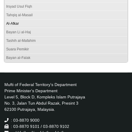
Irsyad Usul Fiqh
Tahqiq al-Masail
Al-Afkar
Bayan Li al-Haj
Tashih al-Mafahim
Suara Pemikir
Bayan al-Falak
Mufti of Federal Territory's Department
Prime Minister's Department
Level 5, Block D, Kompleks Islam Putrajaya
No. 3, Jalan Tun Abdul Razak, Presint 3
62100 Putrajaya, Malaysia.
: 03-8870 9000
: 03-8870 9101 / 03-8870 9102