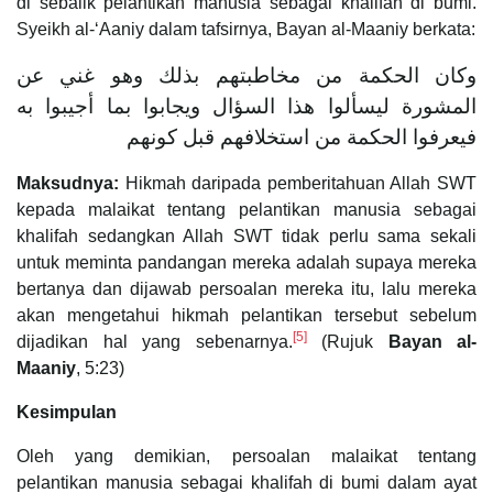
di sebalik pelantikan manusia sebagai khalifah di bumi.
Syeikh al-‘Aaniy dalam tafsirnya, Bayan al-Maaniy berkata:
وكان الحكمة من مخاطبتهم بذلك وهو غني عن
المشورة ليسألوا هذا السؤال ويجابوا بما أجيبوا به
فيعرفوا الحكمة من استخلافهم قبل كونهم
Maksudnya:
Hikmah daripada pemberitahuan Allah SWT
kepada malaikat tentang pelantikan manusia sebagai
khalifah sedangkan Allah SWT tidak perlu sama sekali
untuk meminta pandangan mereka adalah supaya mereka
bertanya dan dijawab persoalan mereka itu, lalu mereka
akan mengetahui hikmah pelantikan tersebut sebelum
[5]
dijadikan hal yang sebenarnya.
(Rujuk
Bayan al-
Maaniy
, 5:23)
Kesimpulan
Oleh yang demikian, persoalan malaikat tentang
pelantikan manusia sebagai khalifah di bumi dalam ayat