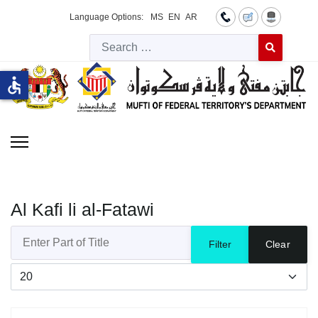
Language Options:
MS
EN
AR
Searc
Type 2 or more 
accessible
Al Kafi li al-Fatawi
Enter Part of Title
Filter
Clear
Display #