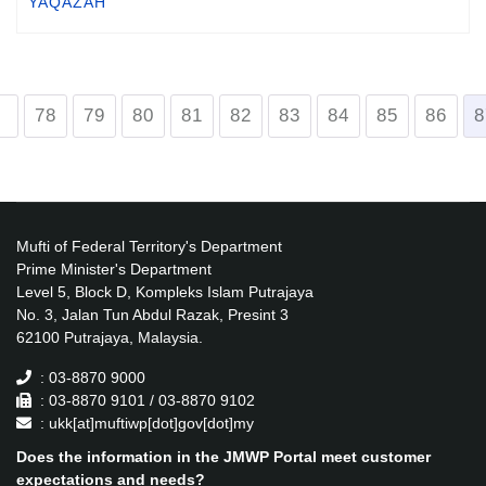
YAQAZAH
78
79
80
81
82
83
84
85
86
8
Mufti of Federal Territory's Department
Prime Minister's Department
Level 5, Block D, Kompleks Islam Putrajaya
No. 3, Jalan Tun Abdul Razak, Presint 3
62100 Putrajaya, Malaysia.
: 03-8870 9000
: 03-8870 9101 / 03-8870 9102
: ukk[at]muftiwp[dot]gov[dot]my
Does the information in the JMWP Portal meet customer
expectations and needs?