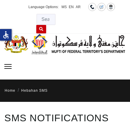
Language Options:
MS
EN
AR
Searc
Type 2 or more characters for results.
accessible
Home
Hebahan SMS
SMS NOTIFICATIONS