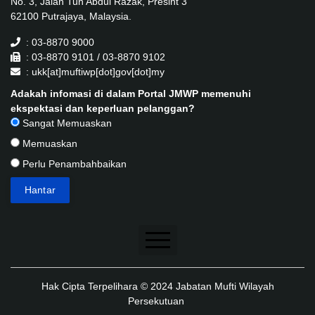
No. 3, Jalan Tun Abdul Razak, Presint 3
62100 Putrajaya, Malaysia.
: 03-8870 9000
: 03-8870 9101 / 03-8870 9102
: ukk[at]muftiwp[dot]gov[dot]my
Adakah infomasi di dalam Portal JMWP memenuhi
ekspektasi dan keperluan pelanggan?
Sangat Memuaskan
Memuaskan
Perlu Penambahbaikan
Penafian
Hak Cipta Terpelihara © 2024 Jabatan Mufti Wilayah
Dasar Keselamatan
Persekutuan