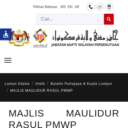
Pilihan Bahasa:
MS
EN
AR
Cari
Type 2 or more 
accessible
Laman Utama
Arkib
Buletin Putrajaya & Kuala Lumpur
MAJLIS MAULIDUR RASUL PMWP
MAJLIS MAULIDUR
RASUL PMWP