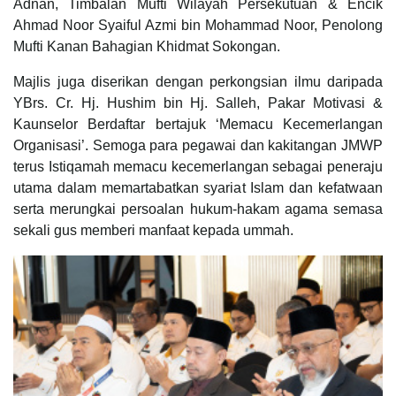
Adnan, Timbalan Mufti Wilayah Persekutuan & Encik
Ahmad Noor Syaiful Azmi bin Mohammad Noor, Penolong
Mufti Kanan Bahagian Khidmat Sokongan.
Majlis juga diserikan dengan perkongsian ilmu daripada
YBrs. Cr. Hj. Hushim bin Hj. Salleh, Pakar Motivasi &
Kaunselor Berdaftar bertajuk ‘Memacu Kecemerlangan
Organisasi’. Semoga para pegawai dan kakitangan JMWP
terus Istiqamah memacu kecemerlangan sebagai peneraju
utama dalam memartabatkan syariat Islam dan kefatwaan
serta merungkai persoalan hukum-hakam agama semasa
sekali gus memberi manfaat kepada ummah.