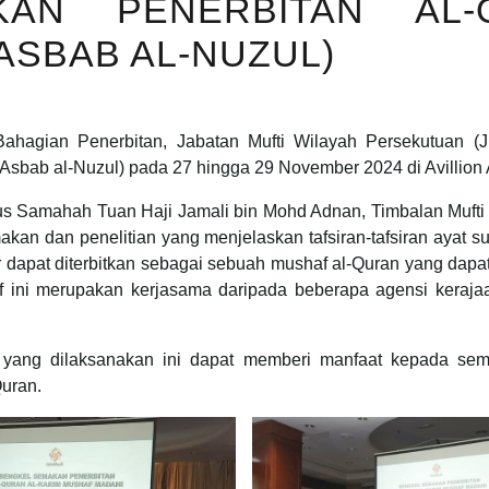
AN PENERBITAN AL-
ASBAB AL-NUZUL)
gian Penerbitan, Jabatan Mufti Wilayah Persekutuan (
Asbab al-Nuzul) pada 27 hingga 29 November 2024 di Avillion 
bus Samahah Tuan Haji Jamali bin Mohd Adnan, Timbalan Muft
an dan penelitian yang menjelaskan tafsiran-tafsiran ayat 
gar dapat diterbitkan sebagai sebuah mushaf al-Quran yang d
 ini merupakan kerjasama daripada beberapa agensi keraja
ang dilaksanakan ini dapat memberi manfaat kepada semu
Quran.