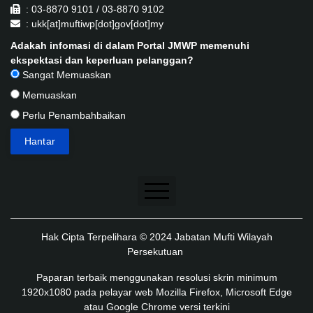
: 03-8870 9101 / 03-8870 9102
: ukk[at]muftiwp[dot]gov[dot]my
Adakah infomasi di dalam Portal JMWP memenuhi
ekspektasi dan keperluan pelanggan?
Sangat Memuaskan
Memuaskan
Perlu Penambahbaikan
Penafian
Hak Cipta Terpelihara © 2024 Jabatan Mufti Wilayah
Dasar Keselamatan
Persekutuan
Dasar Privasi
Paparan terbaik menggunakan resolusi skrin minimum
1920x1080 pada pelayar web Mozilla Firefox, Microsoft Edge
Dasar Privasi Aplikasi
atau Google Chrome versi terkini