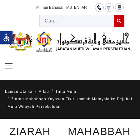
Pilihan Bahasa:
MS
EN
AR
Cari
Type 2 or more 
accessible
Laman Utama
Arkib
Tinta Mufti
Ziarah Mahabbah Yayasan Fikir Ummah Malaysia ke Pejabat
Mufti Wilayah Persekutuan
ZIARAH MAHABBAH