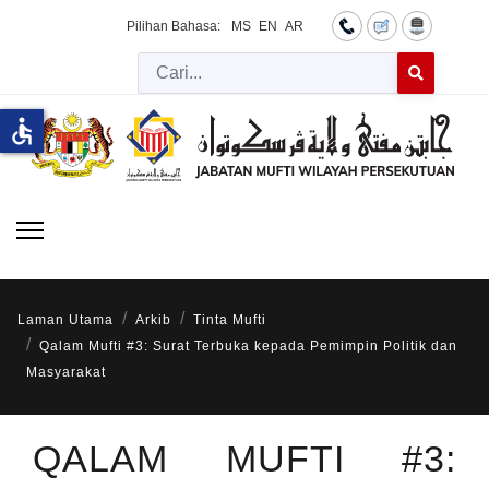
Pilihan Bahasa:
MS
EN
AR
Cari
Type 2 or more 
accessible
Laman Utama
Arkib
Tinta Mufti
Qalam Mufti #3: Surat Terbuka kepada Pemimpin Politik dan
Masyarakat
QALAM MUFTI #3: