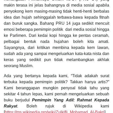
makin terasa ini jelas bahangnya di media sosial apabila
penyokong kem masing-masing tidak henti-henti berbalas
idea dan hujah sehinggalah terbawa-bawa kepada fitnah
dan buruk sangka. Bahang PRU 14 juga sedikit mencuit
emosi beberapa pemimpin politik dari media sosial hingga
ke Parlimen. Dari kedai kopi hingga ke pentas ceramah,
pelbagai bentuk nada hujahan boleh kita amati.
Sayangnya, dari kritikan membina kepada kem lawan,
sudah ada yang sampai mengeluarkan kata-kata nista dan
keras yang sedikit pun tidak melambangkan akhlak
seorang Muslim.
Ada yang bertanya kepada kami, “Tidak adakah surat
terbuka kepada pemimpin politik? Takkan hanya artis?”
Kami beranggapan mungkin penyoal tidak tahu yang
sekitar 4 tahun lepas, kami pernah mengeluarkan sebuah
buku berjudul
Pemimpin Yang Adil: Rahmat Kepada
Rakyat
. Boleh rujuk di Wikipedia kami
[
https://ms.wikipedia.org/wiki/Zulkifli_Mohamad_Al-Bakri
].