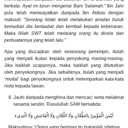
berkata:
Ayat ini turun mengenai Bani Salamah.”
Ibn Jarir
pula telah meriwayatkan daripada Ibn Abbas dengan
maksud: “
Seorang lelaki telah melakukan amalan buruk
kemudian dia bertaubat dan kembali kepada kebenaran.
Maka Allah SWT telah melarang orang itu dicela dan
perbuatannya yang telah lalu.”
Apa yang diucapkan oleh seseorang pemimpin, itulah
yang menjadi ikutan kepada penyokong masing-masing.
Jika baiklah ucapannya, maka baiklah yang dituturkan
oleh penyokongnya. Jika sebaliknya, itulah yang menjadi
‘modal’ bagi penyokongnya untuk melemparkan kata-kata
nista kepada lawan.
Jauhi daripada menghina dan mencaci serta melaknat
sesama sendiri. Rasulullah SAW bersabda:
لَيْسَ الْمُؤْمِنُ بِالطَّعَّانِ وَلَا اللَّعَّانِ وَلَا الْفَاحِشِ وَلَا الْبَذِيءِ
Maksudnya: “
Orang yang beriman itu bukanlah sifatnya