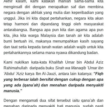
Akhir kalam, kami katakan marilah sama-sama kita
menginsafi diri dengan merapatkan saf dan membina
negara dengan akhlak yang mulia dan keperibadian yang
unggul. Jika ini kita dapat pertahankan, negara kita akan
tetap harmoni dan dipandang tinggi oleh masyarakat
antarabangsa. Bangsa apa pun kita dan agama apa pun
kita, jika kita warga Malaysia dan tanah air kita adalah
bumi bertuah ini, makanya menumpahkan kasih sayang
dan taat setia kepada tanah watan adalah wajib untuk kita
pertahankannya selama mana nyawa dikandung badan.
Kami nukilkan kata-kata Khalifah Umar bin Abdul Aziz
Rahimahullah daripada buku
Sirah wa Manaqib 'Umar ibn
'Abdul 'Aziz
karya Ibn Al-Jauzi, antara lain katanya:
“Fiqh
yang terbesar ialah bersifat dengan cukup dengan apa
yang ada (qana’ah) dan menahan daripada menyakiti
manusia.”
Dengan mengamati dua sifat tersebut iaitu qana’ah dan
menahan daripada menyakiti hati manusia, sudah pasti