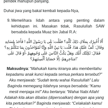
pendek mahupun panjang.
Duhai jiwa yang bakal kembali kepada-Nya,
Memelihara lidah antara yang penting dalam
kehidupan ini. Masakan tidak, Rasulullah SAW
bersabda kepada Muaz bin Jabal R.A:
أَلَا أُخْبِرُك بِمَلَاكِ ذَلِكَ كُلِّهِ؟ فقُلْت: بَلَى يَا رَسُولَ اللَّهِ ! فَأَخَذَ بِلِسَانِهِ
وَقَالَ: كُفَّ عَلَيْك هَذَا. قُلْت: يَا نَبِيَّ اللَّهِ وَإِنَّا لَمُؤَاخَذُونَ بِمَا نَتَكَلَّمُ بِهِ؟
فَقَالَ: ثَكِلَتْك أُمُّك وَهَلْ يَكُبُّ النَّاسَ عَلَى وُجُوهِهِمْ -أَوْ قَالَ عَلَى
مَنَاخِرِهِمْ- إلَّا حَصَائِدُ أَلْسِنَتِهِمْ؟!"
Maksudnya
: “
Mahukah kamu kiranya aku memberitahu
kepadamu anak kunci kepada semua perkara tersebut?”
Aku menjawab: “Sudah tentu wahai Rasulullah” Lalu
Baginda memegang lidahnya seraya bersabda: “Kamu
mesti
menjaga ini!” Aku bertanya: “Wahai Nabi Allah!
Adakah kita akan dibalas (dipersoalkan) dengan apa yang
kita pertuturkan?” Baginda menjawab: “Celakalah kamu!