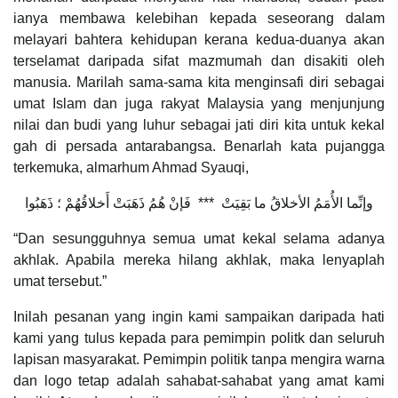
ianya membawa kelebihan kepada seseorang dalam
melayari bahtera kehidupan kerana kedua-duanya akan
terselamat daripada sifat mazmumah dan disakiti oleh
manusia. Marilah sama-sama kita menginsafi diri sebagai
umat Islam dan juga rakyat Malaysia yang menjunjung
nilai dan budi yang luhur sebagai jati diri kita untuk kekal
gah di persada antarabangsa. Benarlah kata pujangga
terkemuka, almarhum Ahmad Syauqi,
وإنِّما الأُمَمُ الأخلاقُ ما بَقِيَتْ *** فَإنْ هُمُ ذَهَبَتْ أَخلاقُهُمْ ؛ ذَهَبُوا
“Dan sesungguhnya semua umat kekal selama adanya
akhlak. Apabila mereka hilang akhlak, maka lenyaplah
umat tersebut.”
Inilah pesanan yang ingin kami sampaikan daripada hati
kami yang tulus kepada para pemimpin politk dan seluruh
lapisan masyarakat. Pemimpin politik tanpa mengira warna
dan logo tetap adalah sahabat-sahabat yang amat kami