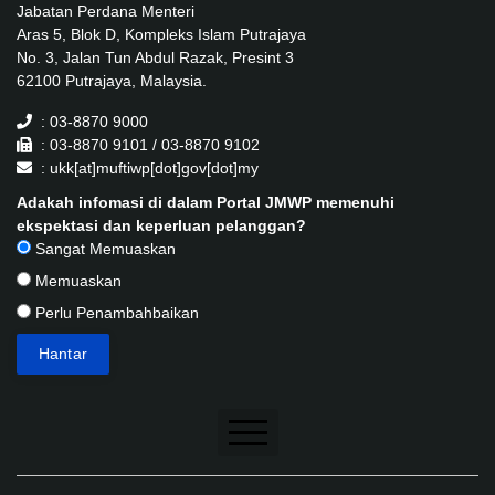
Jabatan Perdana Menteri
Aras 5, Blok D, Kompleks Islam Putrajaya
No. 3, Jalan Tun Abdul Razak, Presint 3
62100 Putrajaya, Malaysia.
: 03-8870 9000
: 03-8870 9101 / 03-8870 9102
: ukk[at]muftiwp[dot]gov[dot]my
Adakah infomasi di dalam Portal JMWP memenuhi
ekspektasi dan keperluan pelanggan?
Sangat Memuaskan
Memuaskan
Perlu Penambahbaikan
Penafian