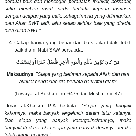
berbuat baik dan mencegah perbuatan munkar, bersabar,
suka memberi maaf, serta berkata kepada manusia
dengan ucapan yang baik, sebagaimana yang difirmankan
oleh Allah SWT tadi. Iaitu setiap akhlak baik yang diredai
oleh Allah SWT.”
Cakap hanya yang benar dan baik. Jika tidak, lebih
baik diam. Nabi SAW bersabda:
مَنْ كَانَ يُؤْمِنُ بِاَللَّهِ وَالْيَوْمِ الْآخِرِ فَلْيَقُلْ خَيْرًا أَوْ لِيَصْمُتْ
Maksudnya
:
"Siapa yang beriman kepada Allah dan hari
akhirat hendaklah dia berkata baik atau diam”
(Riwayat al-Bukhari, no. 6475 dan Muslim, no. 47)
Umar al-Khattab R.A berkata:
“Siapa yang banyak
kalamnya, maka banyak tergelincir dalam tutur katanya.
Dan siapa yang banyak ketergelincirannya, maka
banyaklah dosa. Dan siapa yang banyak dosanya neraka
lebih utama baginya.”