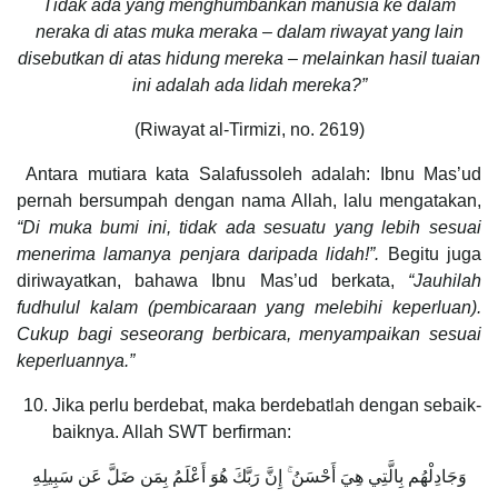
Tidak ada yang menghumbankan manusia ke dalam
neraka di atas muka meraka – dalam riwayat yang lain
disebutkan di atas hidung mereka – melainkan hasil tuaian
ini adalah ada lidah mereka?”
(Riwayat al-Tirmizi, no. 2619)
Antara mutiara kata Salafussoleh adalah: Ibnu Mas’ud
pernah bersumpah dengan nama Allah, lalu mengatakan,
“Di muka bumi ini, tidak ada sesuatu yang lebih sesuai
menerima lamanya penjara daripada lidah!”.
Begitu juga
diriwayatkan, bahawa Ibnu Mas’ud berkata,
“Jauhilah
fudhulul kalam (pembicaraan yang melebihi keperluan).
Cukup bagi seseorang berbicara, menyampaikan sesuai
keperluannya.”
Jika perlu berdebat, maka berdebatlah dengan sebaik-
baiknya. Allah SWT berfirman:
وَجَادِلْهُم بِالَّتِي هِيَ أَحْسَنُ ۚ إِنَّ رَبَّكَ هُوَ أَعْلَمُ بِمَن ضَلَّ عَن سَبِيلِهِ