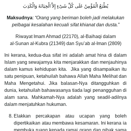
يُطْبَعُ الْمُؤْمِنُ عَلَى كُلِّ شَىْءٍ إِلاَّ الْخِيَانَةَ وَالْكَذِبَ
Maksudnya
:
“Orang yang beriman boleh jadi melakukan
pelbagai kesalahan kecuali sifat khianat dan dusta.”
Riwayat Imam Ahmad (22170), al-Baihaqi dalam
al-Sunan al-Kubra (21349) dan Syu’ab al-Iman (2809)
Ini kerana, kedua-dua sifat ini adalah amat hina di dalam
Islam yang sewajarnya kita menjarakkan dan menjauhinya
dalam kamus kehidupan kita. Jika yang disampaikan itu
satu penipuan, ketahuilah bahawa Allah Maha Melihat dan
Maha Mengetahui. Jika balasan-Nya ditangguhkan di
dunia, ketahuilah bahawasanya tiada lagi penangguhan di
alam sana. Mahkamah-Nya adalah yang seadil-adilnya
dalam menjatuhkan hukuman.
Elakkan percakapan atau ucapan yang boleh
dipertikaikan atau membawa kesamaran. Ini kerana ia
membuka ruang kepada ramai orang dan pihak sama