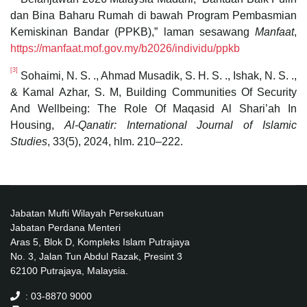
dan Bina Baharu Rumah di bawah Program Pembasmian
Kemiskinan Bandar (PPKB),” laman sesawang
Manfaat
,
https://manfaat.mof.gov.my/b2026/individu/ppkb
[3]
Sohaimi, N. S. ., Ahmad Musadik, S. H. S. ., Ishak, N. S. .,
& Kamal Azhar, S. M, Building Communities Of Security
And Wellbeing: The Role Of Maqasid Al Shari’ah In
Housing,
Al-Qanatir: International Journal of Islamic
Studies
, 33(5), 2024, hlm. 210–222.
Jabatan Mufti Wilayah Persekutuan
Jabatan Perdana Menteri
Aras 5, Blok D, Kompleks Islam Putrajaya
No. 3, Jalan Tun Abdul Razak, Presint 3
62100 Putrajaya, Malaysia.
: 03-8870 9000