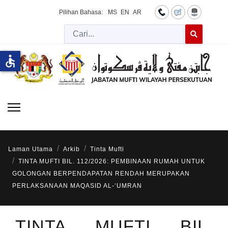
Pilihan Bahasa:
MS
EN
AR
Cari
Type 2 or more 
accessible
Laman Utama
Arkib
Tinta Mufti
TINTA MUFTI BIL. 112/2026: PEMBINAAN RUMAH UNTUK
GOLONGAN BERPENDAPATAN RENDAH MERUPAKAN
PERLAKSANAAN MAQASID AL-‘UMRAN
TINTA MUFTI BIL.