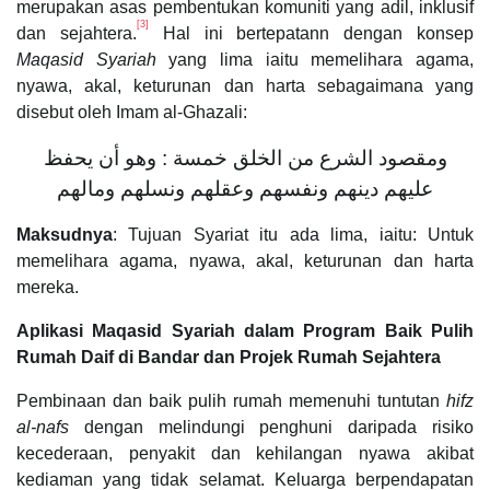
merupakan asas pembentukan komuniti yang adil, inklusif
[3]
dan sejahtera.
Hal ini bertepatann dengan konsep
Maqasid Syariah
yang lima iaitu memelihara agama,
nyawa, akal, keturunan dan harta sebagaimana yang
disebut oleh Imam al-Ghazali:
ومقصود الشرع من الخلق خمسة : وهو أن يحفظ
عليهم دينهم ونفسهم وعقلهم ونسلهم ومالهم
Maksudnya
: Tujuan Syariat itu ada lima, iaitu: Untuk
memelihara agama, nyawa, akal, keturunan dan harta
mereka.
Aplikasi Maqasid Syariah dalam Program Baik Pulih
Rumah Daif di Bandar dan Projek Rumah Sejahtera
Pembinaan dan baik pulih rumah memenuhi tuntutan
hifz
al-nafs
dengan melindungi penghuni daripada risiko
kecederaan, penyakit dan kehilangan nyawa akibat
kediaman yang tidak selamat. Keluarga berpendapatan