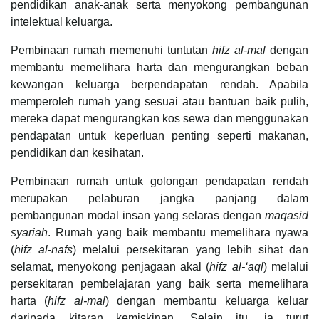
pendidikan anak-anak serta menyokong pembangunan
intelektual keluarga.
Pembinaan rumah memenuhi tuntutan
hifz al-mal
dengan
membantu memelihara harta dan mengurangkan beban
kewangan keluarga berpendapatan rendah. Apabila
memperoleh rumah yang sesuai atau bantuan baik pulih,
mereka dapat mengurangkan kos sewa dan menggunakan
pendapatan untuk keperluan penting seperti makanan,
pendidikan dan kesihatan.
Pembinaan rumah untuk golongan pendapatan rendah
merupakan pelaburan jangka panjang dalam
pembangunan modal insan yang selaras dengan
maqasid
syariah
. Rumah yang baik membantu memelihara nyawa
(
hifz al-nafs
) melalui persekitaran yang lebih sihat dan
selamat, menyokong penjagaan akal (
hifz al-‘aql
) melalui
persekitaran pembelajaran yang baik serta memelihara
harta (
hifz al-mal
) dengan membantu keluarga keluar
daripada kitaran kemiskinan. Selain itu, ia turut