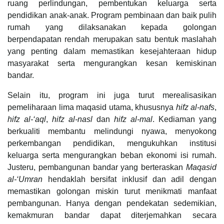
ruang perlindungan, pembentukan keluarga serta
pendidikan anak-anak. Program pembinaan dan baik pulih
rumah yang dilaksanakan kepada golongan
berpendapatan rendah merupakan satu bentuk maslahah
yang penting dalam memastikan kesejahteraan hidup
masyarakat serta mengurangkan kesan kemiskinan
bandar.
Selain itu, program ini juga turut merealisasikan
pemeliharaan lima maqasid utama, khususnya
hifz al-nafs
,
hifz al-‘aql
,
hifz al-nasl
dan
hifz al-mal
. Kediaman yang
berkualiti membantu melindungi nyawa, menyokong
perkembangan pendidikan, mengukuhkan institusi
keluarga serta mengurangkan beban ekonomi isi rumah.
Justeru, pembangunan bandar yang berteraskan
Maqasid
al-‘Umran
hendaklah bersifat inklusif dan adil dengan
memastikan golongan miskin turut menikmati manfaat
pembangunan. Hanya dengan pendekatan sedemikian,
kemakmuran bandar dapat diterjemahkan secara