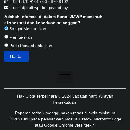
: 03-8870 9101 / 03-8870 9102
: ukk[at]muftiwp[dot]gov[dot]my
Adakah infomasi di dalam Portal JMWP memenuhi
ekspektasi dan keperluan pelanggan?
Sangat Memuaskan
Memuaskan
Perlu Penambahbaikan
Penafian
Hak Cipta Terpelihara © 2024 Jabatan Mufti Wilayah
Dasar Keselamatan
Persekutuan
Dasar Privasi
Paparan terbaik menggunakan resolusi skrin minimum
1920x1080 pada pelayar web Mozilla Firefox, Microsoft Edge
Dasar Privasi Aplikasi
atau Google Chrome versi terkini