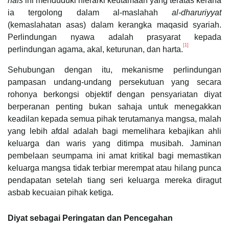
nafs
ini menduduki hierarki keutamaan yang teratas kerana
ia tergolong dalam al-maslahah
al-dharuriyyat
(kemaslahatan asas) dalam kerangka maqasid syariah.
Perlindungan nyawa adalah prasyarat kepada
[1]
perlindungan agama, akal, keturunan, dan harta.
Sehubungan dengan itu, mekanisme perlindungan
pampasan undang-undang persekutuan yang secara
rohonya berkongsi objektif dengan pensyariatan diyat
berperanan penting bukan sahaja untuk menegakkan
keadilan kepada semua pihak terutamanya mangsa, malah
yang lebih afdal adalah bagi memelihara kebajikan ahli
keluarga dan waris yang ditimpa musibah. Jaminan
pembelaan seumpama ini amat kritikal bagi memastikan
keluarga mangsa tidak terbiar merempat atau hilang punca
pendapatan setelah tiang seri keluarga mereka diragut
asbab kecuaian pihak ketiga.
Diyat sebagai Peringatan dan Pencegahan