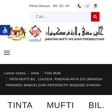
Pilihan Bahasa:
MS
EN
AR
Cari
Type 2 or more 
accessible
Laman Utama
Arkib
Tinta Mufti
TINTA MUFTI BIL. 114/2026: PINDAAN AKTA 333 (MANGSA
PEMANDU MABUK) DARI PERSPEKTIF MAQASID SYARIAH
TINTA MUFTI BIL.