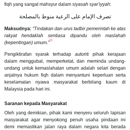
fiqh yang sangat mahsyur dalam
siyasah syar'iyyah
:
تصرف الإمام على الرعية منوط بالمصلحة
Maksudnya:
“Tindakan dan urus tadbir pemerintah ke atas
rakyat hendaklah sentiasa dipandu oleh maslahah
[2]
(kepentingan) umum.”
Pengiktirafan syarak terhadap autoriti pihak kerajaan
dalam menggubal, memperketat, dan meminda undang-
undang untuk kemaslahatan umum adalah selari dengan
anjalnya hukum fiqh dalam menyantuni keperluan serta
keselamatan nyawa masyarakat berbilang kaum di
Malaysia pada hari ini.
Saranan kepada Masyarakat
Oleh yang demikian, pihak kami menyeru seluruh lapisan
masyarakat agar menyokong penuh usaha pindaan ini
demi memastikan jalan raya dalam negara kita berada