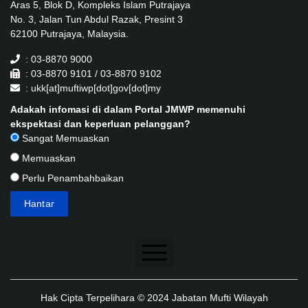
Aras 5, Blok D, Kompleks Islam Putrajaya
No. 3, Jalan Tun Abdul Razak, Presint 3
62100 Putrajaya, Malaysia.
: 03-8870 9000
: 03-8870 9101 / 03-8870 9102
: ukk[at]muftiwp[dot]gov[dot]my
Adakah infomasi di dalam Portal JMWP memenuhi
ekspektasi dan keperluan pelanggan?
Sangat Memuaskan
Memuaskan
Perlu Penambahbaikan
Penafian
Hak Cipta Terpelihara © 2024 Jabatan Mufti Wilayah
Dasar Keselamatan