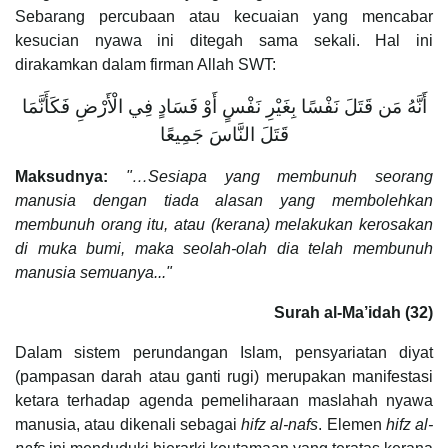
Sebarang percubaan atau kecuaian yang mencabar
kesucian nyawa ini ditegah sama sekali. Hal ini
dirakamkan dalam firman Allah SWT:
أَنَّهُ مَن قَتَلَ نَفْسًا بِغَيْرِ نَفْسٍ أَوْ فَسَادٍ فِي الْأَرْضِ فَكَأَنَّمَا
قَتَلَ النَّاسَ جَمِيعًا
Maksudnya:
"…Sesiapa yang membunuh seorang
manusia dengan tiada alasan yang membolehkan
membunuh orang itu, atau (kerana) melakukan kerosakan
di muka bumi, maka seolah-olah dia telah membunuh
manusia semuanya..."
Surah al-Ma’idah (32)
Dalam sistem perundangan Islam, pensyariatan diyat
(pampasan darah atau ganti rugi) merupakan manifestasi
ketara terhadap agenda pemeliharaan maslahah nyawa
manusia, atau dikenali sebagai
hifz al-nafs
. Elemen
hifz al-