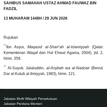
SAHIBUS SAMAHAH USTAZ AHMAD FAUWAZ BIN
FADZIL
13 MUHARAM 1448H / 29 JUN 2026
Rujukan
[1]
Ibn Asyur,
Maqasid al-Shari’ah al-Islamiyyah
(Qatar:
Kementerian Waqaf dan Hal Ehwal Agama, 2004), jld. 2,
hlmn. 359.
[2]
Al-Suyuti, Jalaluddin,
al-Asybah wa al-Nadzair
(Beirut:
Dar al-Kutub al-Ilmiyyah, 1983), hlmn. 121.
Jabatan Mufti Wilayah Persekutuan
Jabatan Perdana Menteri