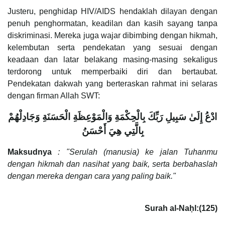
Justeru, penghidap HIV/AIDS hendaklah dilayan dengan
penuh penghormatan, keadilan dan kasih sayang tanpa
diskriminasi. Mereka juga wajar dibimbing dengan hikmah,
kelembutan serta pendekatan yang sesuai dengan
keadaan dan latar belakang masing-masing sekaligus
terdorong untuk memperbaiki diri dan bertaubat.
Pendekatan dakwah yang berteraskan rahmat ini selaras
dengan firman Allah SWT:
ادْعُ إِلَىٰ سَبِيلِ رَبِّكَ بِالْحِكْمَةِ وَالْمَوْعِظَةِ الْحَسَنَةِ وَجَادِلْهُمْ
بِالَّتِي هِيَ أَحْسَنُ
Maksudnya
: "Serulah (manusia) ke jalan Tuhanmu
dengan hikmah dan nasihat yang baik, serta berbahaslah
dengan mereka dengan cara yang paling baik."
Surah al-Naḥl:(125)