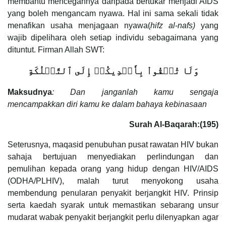
membantu mencegahnya daripada bertukar menjadi AIDS
yang boleh mengancam nyawa. Hal ini sama sekali tidak
menafikan usaha menjagaan nyawa(
hifz al-nafs)
yang
wajib dipelihara oleh setiap individu sebagaimana yang
dituntut. Firman Allah SWT:
وَلَا تُلۡقُواْ بِأَيۡدِيكُمۡ إِلَى ٱلتَّهۡلُكَةِ
Maksudnya
: Dan janganlah kamu sengaja
mencampakkan diri kamu ke dalam bahaya kebinasaan
Surah Al-Baqarah:(195)
Seterusnya, maqasid penubuhan pusat rawatan HIV bukan
sahaja bertujuan menyediakan perlindungan dan
pemulihan kepada orang yang hidup dengan HIV/AIDS
(ODHA/PLHIV), malah turut menyokong usaha
membendung penularan penyakit berjangkit HIV. Prinsip
serta kaedah syarak untuk memastikan sebarang unsur
mudarat wabak penyakit berjangkit perlu dilenyapkan agar