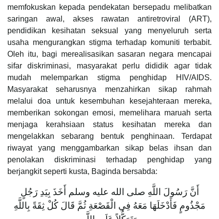
memfokuskan kepada pendekatan bersepadu melibatkan
saringan awal, akses rawatan antiretroviral (ART),
pendidikan kesihatan seksual yang menyeluruh serta
usaha mengurangkan stigma terhadap komuniti terbabit.
Oleh itu, bagi merealisasikan sasaran negara mencapai
sifar diskriminasi, masyarakat perlu dididik agar tidak
mudah melemparkan stigma penghidap HIV/AIDS.
Masyarakat seharusnya menzahirkan sikap rahmah
melalui doa untuk kesembuhan kesejahteraan mereka,
memberikan sokongan emosi, memelihara maruah serta
menjaga kerahsiaan status kesihatan mereka dan
mengelakkan sebarang bentuk penghinaan. Terdapat
riwayat yang menggambarkan sikap belas ihsan dan
penolakan diskriminasi terhadap penghidap yang
berjangkit seperti kusta, Baginda bersabda:
أَنَّ رَسُولَ اللَّهِ صلى الله عليه وسلم أَخَذَ بِيَدِ رَجُلٍ
مَجْذُومٍ فَأَدْخَلَهَا مَعَهُ فِي الْقَصْعَةِ ثُمَّ قَالَ ‏كُلْ ثِقَةً بِاللَّهِ