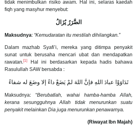
tidak menimbulkan risiko awam. Hal ini, selaras kaedah
fiqh yang masyhur menyebut:
الضَّرَرُ يُزَالُ
Maksudnya
:
“Kemudaratan itu mestilah dihilangkan.”
Dalam mazhab Syafi’i, mereka yang ditimpa penyakit
sunat untuk berusaha mencari ubat dan mendapatkan
[1]
rawatan.
Hal ini berdasarkan kepada hadis bahawa
Rasulullah SAW bersabda :
تَدَاوَوْا عبادَ اللهِ فإنَّ اللهَ لمْ يَضَعْ داءً إلا وضَعَ له شفاءً
Maksudnya: “
Berubatlah, wahai hamba-hamba Allah,
kerana sesungguhnya Allah tidak menurunkan suatu
penyakit melainkan Dia juga menurunkan penawarnya.
(Riwayat Ibn Majah)