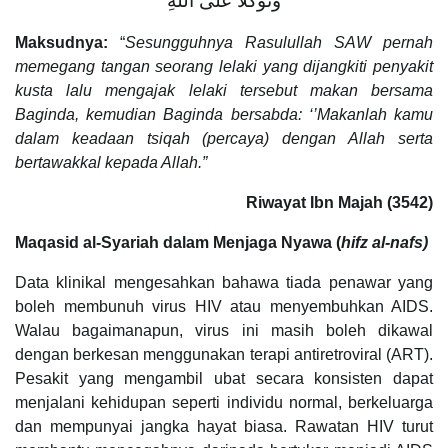
وَتَوَكُّلاً عَلَى اللَّهِ
Maksudnya:
“
Sesungguhnya Rasulullah SAW pernah
memegang tangan seorang lelaki yang dijangkiti penyakit
kusta lalu mengajak lelaki tersebut makan bersama
Baginda, kemudian Baginda bersabda: ‘’Makanlah kamu
dalam keadaan tsiqah (percaya) dengan Allah serta
bertawakkal kepada Allah.”
Riwayat Ibn Majah (3542)
Maqasid al-Syariah dalam Menjaga Nyawa (
hifz al-nafs)
Data klinikal mengesahkan bahawa tiada penawar yang
boleh membunuh virus HIV atau menyembuhkan AIDS.
Walau bagaimanapun, virus ini masih boleh dikawal
dengan berkesan menggunakan terapi antiretroviral (ART).
Pesakit yang mengambil ubat secara konsisten dapat
menjalani kehidupan seperti individu normal, berkeluarga
dan mempunyai jangka hayat biasa. Rawatan HIV turut