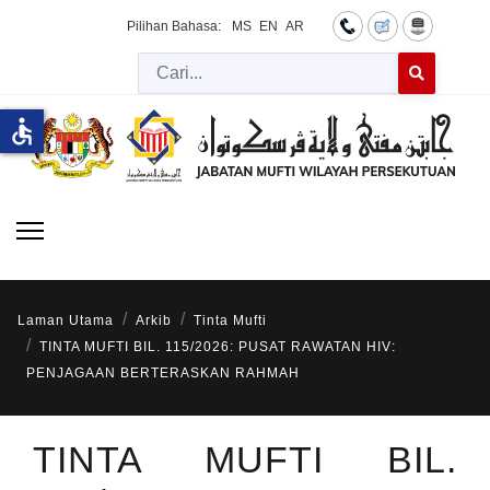
Pilihan Bahasa:
MS
EN
AR
Cari
Type 2 or more 
accessible
Laman Utama
Arkib
Tinta Mufti
TINTA MUFTI BIL. 115/2026: PUSAT RAWATAN HIV:
PENJAGAAN BERTERASKAN RAHMAH
TINTA MUFTI BIL.