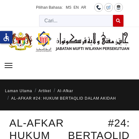
Pilihan Bahasa:
MS
EN
AR
Cari
Type 2 or more 
accessible
Laman Utama
Artikel
Al-Afkar
AL-AFKAR #24: HUKUM BERTAQLID DALAM AKIDAH
AL-AFKAR #24:
HUKUM BERTAQLID