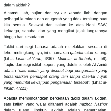
dalam akidah?
Alhamdulillah, pujian dan syukur kepada Ilahi dengan
pelbagai kurniaan dan anugerah yang tidak terhitung buat
kita semua. Selawat dan salam ke atas Nabi SAW,
keluarga, sahabat dan yang mengikut jejak langkahnya
hingga hari kesudahan.
Taklid dari segi bahasa adalah meletakkan sesuatu di
leher melingkunginya, ini dinamakan
qaladah
atau kalung
.
(Lihat
Lisan al-‘Arab,
3/367;
Mukhtar al-Sihhah,
m. 58).
Taqlid dari segi istilah seperti yang didefinisi oleh Al-Amidi
adalah
"satu istilah yang disebut bagi pengamalan yang
bersandarkan pendapat orang lain tanpa disertai hujah
yang menuntut kewajipan pengamalan tersebut".
(Lihat
al-
Ihkam,
4/221)
Apabila membincangkan berkenaan taklid dalam akidah,
satu istilah yang wajar difahami adalah
nazhor. Nazhor
dalam ruang lingkup akidah adalah pemerhatian,