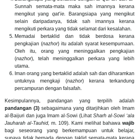
Sunnah semata-mata maka sah imannya kerana
mengikut yang
qat’ie.
Barangsiapa yang mengikut
selain daripadanya, tidak sah imannya kerana
mengikuti perkara yang tidak selamat dari kesalahan.
Memadai bertaklid dan tidak berdosa kerana
pengkajian (
nazhor
) itu adalah syarat kesempurnaan.
Oleh itu, orang yang meninggalkan pengkajian
(
nazhor
), telah meninggalkan perkara yang lebih
utama.
Iman orang yang bertaklid adalah sah dan diharamkan
untuknya mengkaji (
nazhor
) kerana terkandung
percampuran dengan falsafah.
Kesimpulannya, pandangan yang terpilih adalah
pandangan (3)
sebagaimana yang ditarjihkan oleh Imam
al-Baijuri dan juga Imam al-Sowi (Lihat
Sharh al-Sowi ‘ala
Jauharah al-Tauhid,
m. 109). Kami melihat bahawa
wajib
bagi seseorang yang berkemampuan untuk belajar,
supaya tidak berpada dengan taklid semata-mata kerana