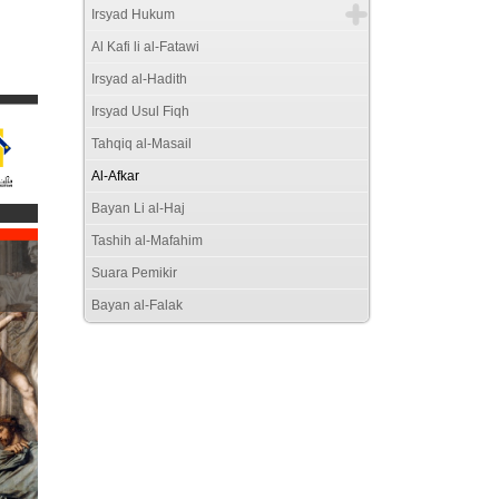
Irsyad Hukum
Al Kafi li al-Fatawi
Irsyad al-Hadith
Irsyad Usul Fiqh
Tahqiq al-Masail
Al-Afkar
Bayan Li al-Haj
Tashih al-Mafahim
Suara Pemikir
Bayan al-Falak