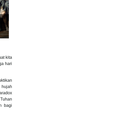
at kita
a hari
ktikan
u hujah
 Tuhan
n bagi