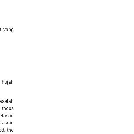
at yang
 hujah
asalah
h theos
jelasan
kataan
d, the