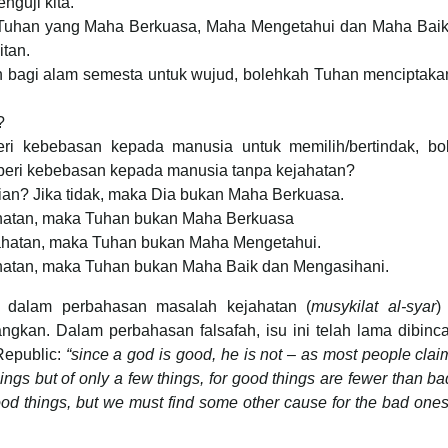
enguji kita.
, Tuhan yang Maha Berkuasa, Maha Mengetahui dan Maha Baik
tan.
an bagi alam semesta untuk wujud, bolehkah Tuhan menciptaka
?
i kebebasan kepada manusia untuk memilih/bertindak, bo
eri kebebasan kepada manusia tanpa kejahatan?
kian? Jika tidak, maka Dia bukan Maha Berkuasa.
hatan, maka Tuhan bukan Maha Berkuasa
ahatan, maka Tuhan bukan Maha Mengetahui.
atan, maka Tuhan bukan Maha Baik dan Mengasihani.
ui dalam perbahasan masalah kejahatan (
musykilat al-syar
)
angkan. Dalam perbahasan falsafah, isu ini telah lama dibin
Republic:
“since a god is good, he is not – as most people clai
ngs but of only a few things, for good things are fewer than b
good things, but we must find some other cause for the bad ones