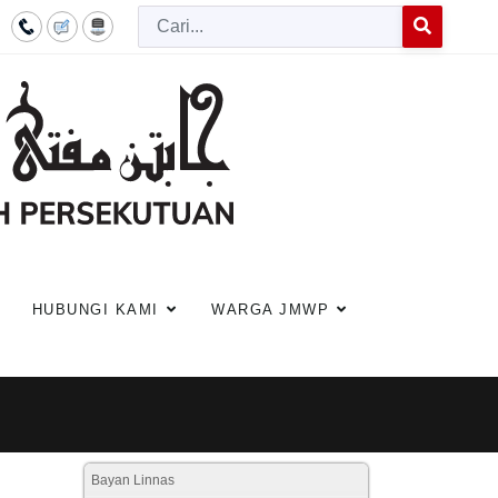
Cari
Type 2 or more c
HUBUNGI KAMI
WARGA JMWP
Bayan Linnas