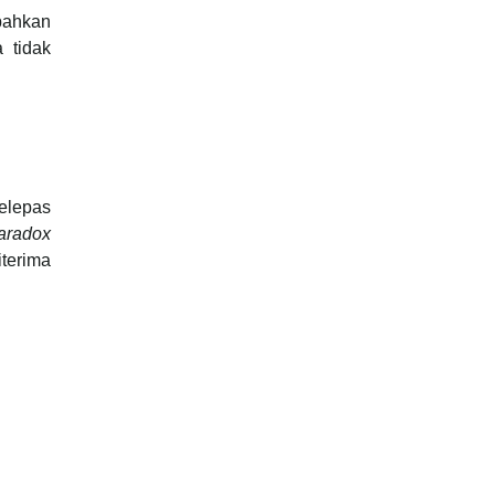
bahkan
 tidak
selepas
aradox
terima