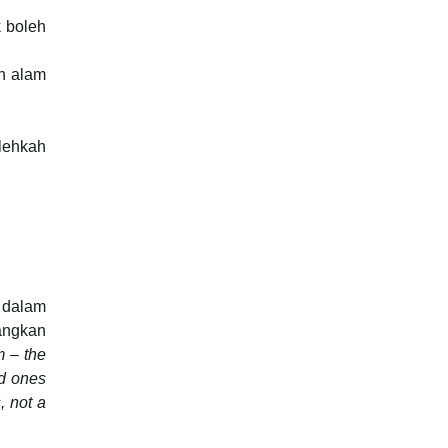
 boleh
n alam
lehkah
 dalam
cangkan
m – the
ad ones
, not a