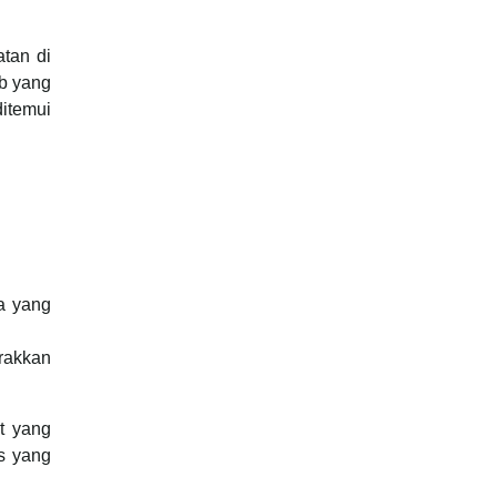
tan di
ab yang
ditemui
a yang
rakkan
at yang
s yang