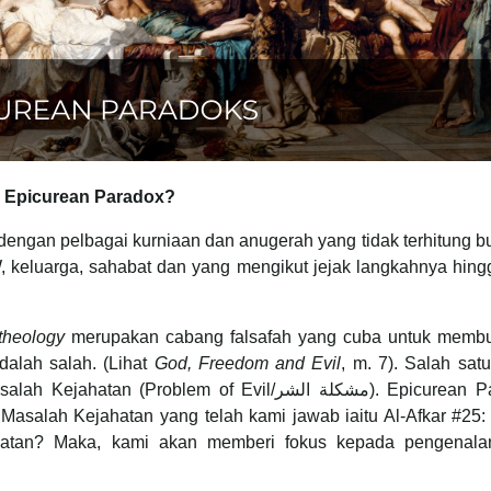
 Epicurean Paradox?
 dengan pelbagai kurniaan dan anugerah yang tidak terhitung bu
 keluarga, sahabat dan yang mengikut jejak langkahnya hingg
atheology
merupakan cabang falsafah yang cuba untuk membu
alah salah. (Lihat
God, Freedom and Evil
, m. 7). Salah sat
hatan (Problem of Evil/مشكلة الشر). Epicurean Paradox
Masalah Kejahatan yang telah kami jawab iaitu Al-Afkar #25:
atan? Maka, kami akan memberi fokus kepada pengenala