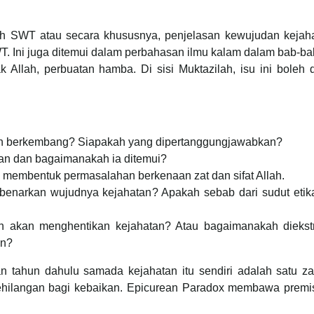
lah SWT atau secara khususnya, penjelasan kewujudan kejaha
WT. Ini juga ditemui dalam perbahasan ilmu kalam dalam bab-b
 Allah, perbuatan hamba. Di sisi Muktazilah, isu ini boleh 
tan berkembang? Siapakah yang dipertanggungjawabkan?
tan dan bagaimanakah ia ditemui?
membentuk permasalahan berkenaan zat dan sifat Allah.
enarkan wujudnya kejahatan? Apakah sebab dari sudut etik
ah akan menghentikan kejahatan? Atau bagaimanakah diekst
an?
uan tahun dahulu samada kejahatan itu sendiri adalah satu z
h kehilangan bagi kebaikan. Epicurean Paradox membawa premi