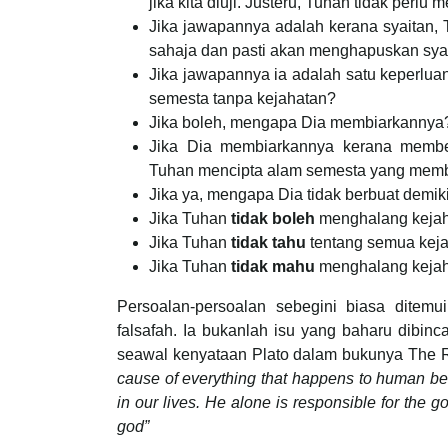
jika kita diuji. Justeru, Tuhan tidak perlu m
Jika jawapannya adalah kerana syaitan
sahaja dan pasti akan menghapuskan syai
Jika jawapannya ia adalah satu keperlu
semesta tanpa kejahatan?
Jika boleh, mengapa Dia membiarkannya
Jika Dia membiarkannya kerana member
Tuhan mencipta alam semesta yang memb
Jika ya, mengapa Dia tidak berbuat demi
Jika Tuhan
tidak boleh
menghalang keja
Jika Tuhan
tidak tahu
tentang semua kej
Jika Tuhan
tidak mahu
menghalang kejah
Persoalan-persoalan sebegini biasa ditem
falsafah. Ia bukanlah isu yang baharu dibinc
seawal kenyataan Plato dalam bukunya The 
cause of everything that happens to human bei
in our lives. He alone is responsible for the 
god”