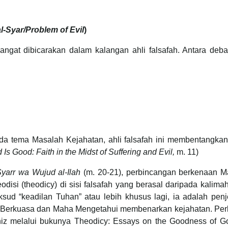
l-Syar/Problem of Evil
)
angat dibicarakan dalam kalangan ahli falsafah. Antara deb
da tema Masalah Kejahatan, ahli falsafah ini membentangkan
d Is Good: Faith in the Midst of Suffering and Evil,
m. 11)
Syarr wa Wujud al-Ilah
(m. 20-21), perbincangan berkenaan M
disi (theodicy) di sisi falsafah yang berasal daripada kalima
ksud “keadilan Tuhan” atau lebih khusus lagi, ia adalah pen
erkuasa dan Maha Mengetahui membenarkan kejahatan. Per
niz melalui bukunya Theodicy: Essays on the Goodness of Go