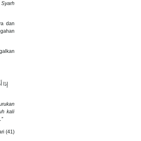
i Syarh
إِذَا أ
urukan
uh kali
.”
ri (41)