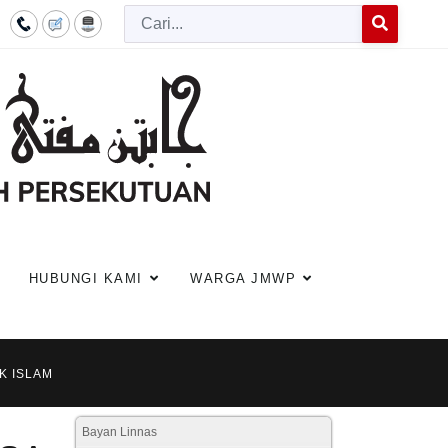
Cari
Type 2 or more c
HUBUNGI KAMI
WARGA JMWP
K ISLAM
Bayan Linnas