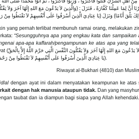
ًا مِنْ أَهْلِ الشِّرْكِ قَتَلُوا فَأَكْثَرُوا ، وَزَنَوْا فَأَكْثَرُوا ، ثُمَّ أَتَوْا مُحَمَّدًا صَلَّى اللّ
ِرُنَا أَنَّ لِمَا عَمِلْنَا كَفَّارَةً ، فَنَزَلَ : {وَالَّذِينَ لاَ يَدْعُونَ مَعَ اللهِ إِلَهًا آخَرَ وَلاَ يَقْتُ
in yang pernah terlibat membunuh ramai orang, melakukan zi
rkata:
“Sesungguhnya apa yang engkau kata dan sampaikan 
ngenai apa-apa kaffarah/pengampunan ke atas apa yang tela
وَالَّذِينَ لا
وَلاَ يَزْنُونَ وَمَنْ يَفْعَلْ ذَلِكَ يَلْقَ أَثَامًا) dan ayat (يَا عِبَادِيَ الَّذِينَ أَسْرَفُوا عَلَى أَنْفُسِهِمْ لاَ تَقْنَطُوا مِنْ رَحْمَةِ اللَّهِ).
Riwayat al-Bukhari (4810) dan Musli
idlal
dengan ayat ini dalam menyatakan keampunan ke atas 
rkait dengan hak manusia ataupun tidak.
Dan yang masyhur d
an taubat dan ia diampun bagi siapa yang Allah kehendaki. 