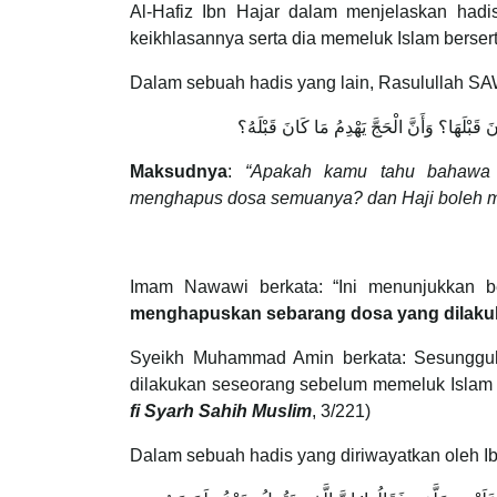
Al-Hafiz Ibn Hajar dalam menjelaskan hadis
keikhlasannya serta dia memeluk Islam berserta
Dalam sebuah hadis yang lain, Rasulullah SA
َ قَبْلَهَا؟ وَأَنَّ الْحَجَّ يَهْدِمُ مَا كَانَ قَبْلَهُ؟
Maksudnya
:
“Apakah kamu tahu bahaw
menghapus dosa semuanya? dan Haji boleh 
Imam Nawawi berkata: “Ini menunjukkan be
menghapuskan sebarang dosa yang dilak
Syeikh Muhammad Amin berkata: Sesunggu
dilakukan seseorang sebelum memeluk Isla
fi Syarh Sahih Muslim
, 3/221)
Dalam sebuah hadis yang diriwayatkan oleh I