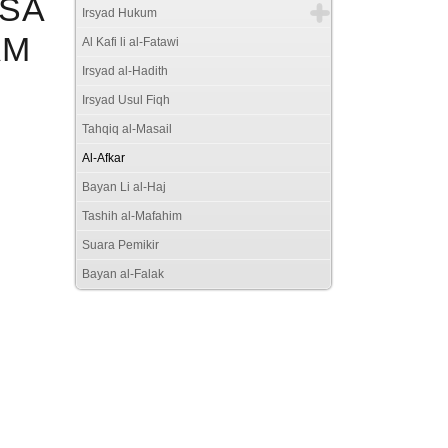
SA
Irsyad Hukum
AM
Al Kafi li al-Fatawi
Irsyad al-Hadith
Irsyad Usul Fiqh
Tahqiq al-Masail
Al-Afkar
Bayan Li al-Haj
Tashih al-Mafahim
Suara Pemikir
Bayan al-Falak