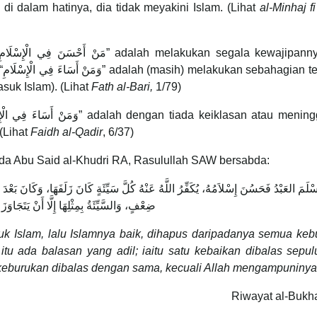
di dalam hatinya, dia tidak meyakini Islam. (Lihat
al-Minhaj f
an
suk Islam). (Lihat
Fath al-Bari,
1/79)
(Lihat
Faidh al-Qadir
, 6/37)
da Abu Said al-Khudri RA, Rasulullah SAW bersabda:
َسْلَمَ العَبْدُ فَحَسُنَ إِسْلاَمُهُ، يُكَفِّرُ اللَّهُ عَنْهُ كُلَّ سَيِّئَةٍ كَانَ زَلَفَهَا، وَكَانَ بَع
ضِعْفٍ، وَالسَّيِّئَةُ بِمِثْلِهَا إِلَّا أَنْ يَتَجَاوَزَ 
k Islam, lalu Islamnya baik, dihapus daripadanya semua keb
tu ada balasan yang adil; iaitu satu kebaikan dibalas sepul
keburukan dibalas dengan sama, kecuali Allah mengampuninya
Riwayat al-Bukha