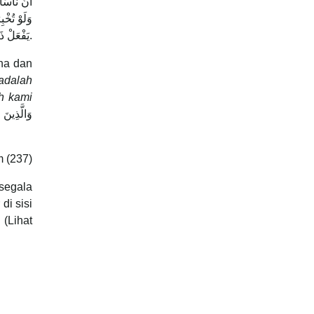
أَنَّ نَاس ،
وَلَوْ تُخْب
يَفْعَلْ ذَلِكَ يَلْقَ أَثَامًا} وَنَزَلَ {يَا عِبَادِيَ الَّذِينَ أَسْرَفُوا عَلَى أَنْفُسِهِمْ لاَ تَقْنَطُوا مِنْ رَحْمَةِ اللَّهِ}.
na dan
adalah
h kami
m (237)
segala
i sisi
(Lihat