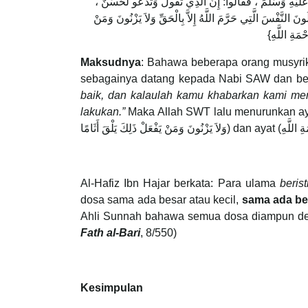
َهُ عَلَيْهِ وَسَلَّمَ ، فَقَالُوا: إِنَّ الَّذِي تَقُولُ وَتَدْعُو لَحَسَنٌ
لُونَ النَّفْسَ الَّتِي حَرَّمَ اللَّهُ إِلاَّ بِالْحَقِّ وَلاَ يَزْنُونَ وَمَنْ
Maksudnya
: Bahawa beberapa orang musyrik
sebagainya datang kepada Nabi SAW dan be
baik, dan kalaulah kamu khabarkan kami me
lakukan.”
Maka Allah SWT lalu menurunkan ayat (َ يَدْعُونَ مَعَ اللهِ إِلَهًا آخَرَ وَلاَ يَقْتُلُونَ النَّفْسَ الَّتِي حَرَّمَ اللَّهُ إِلاَّ بِالْحَقِّ
Al-Hafiz Ibn Hajar berkata: Para ulama
berist
dosa sama ada besar atau kecil,
sama ada be
Ahli Sunnah bahawa semua dosa diampun deng
Fath al-Bari
, 8/550)
Kesimpulan