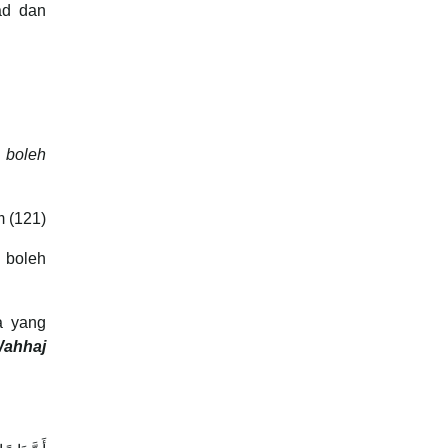
ad dan
 boleh
 (121)
 boleh
a yang
Wahhaj