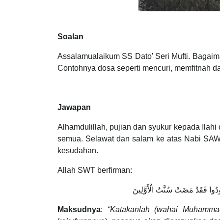
Soalan
Assalamualaikum SS Dato’ Seri Mufti. Bagai
Contohnya dosa seperti mencuri, memfitnah 
Jawapan
Alhamdulillah, pujian dan syukur kepada Ilahi
semua. Selawat dan salam ke atas Nabi SAW,
kesudahan.
Allah SWT berfirman:
ودُوا فَقَدْ مَضَتْ سُنَّتُ الْأَوَّلِينَ
Maksudnya
:
“Katakanlah (wahai Muhammad)