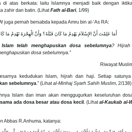
 di atas berkata: Iaitu Islamnya menjadi baik dengan iktik
 zahir dan batin. (Lihat
Fath al-Bari
, 1/99)
W juga pernah bersabda kepada Amru bin al-‘As RA:
أَمَا عَلِمْتَ أَنَّ الإِسْلاَمَ يَهْدِمُ مَا كَانَ قَبْلَهُ؟ وَأَنَّ الْهِجْرَةَ تَهْدِمُ مَا كَان
a
Islam telah menghapuskan dosa sebelumnya
? Hijrah
menghapuskan dosa sebelumnya.”
Riwayat Muslim
sarnya kedudukan Islam, hijrah dan haji. Setiap satunya
ukan sebelumnya
.” (Lihat
al-Minhaj Syarh Sahih Muslim
, 2/138)
hnya Islam dan iman akan menggugurkan keseluruhan dos
m
sama ada dosa besar atau dosa kecil
. (Lihat
al-Kaukab al-
bn Abbas R.Anhuma, katanya: