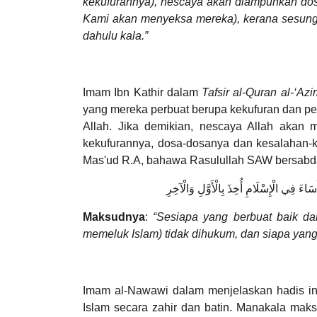
kekufurannya), nescaya akan diampunkan dosa
Kami akan menyeksa mereka), kerana sesungg
dahulu kala.”
Imam Ibn Kathir dalam
Tafsir al-Quran al-‘Az
yang mereka perbuat berupa kekufuran dan p
Allah. Jika demikian, nescaya Allah akan
kekufurannya, dosa-dosanya dan kesalahan-k
Mas'ud R.A, bahawa Rasulullah SAW bersabd
ءَ فِي الْإِسْلَامِ أُخِذَ بِالْأَوَّلِ وَالْآخِرِ
Maksudnya
:
“Sesiapa yang berbuat baik da
memeluk Islam) tidak dihukum, dan siapa yang
Imam al-Nawawi dalam menjelaskan hadis ini menyebut: Maksud ungkap
Islam secara zahir dan batin. Manakala maksud “وَمَنْ أَسَاءَ فِي الْإِسْلَامِ” adalah tidak masuk Islam berse