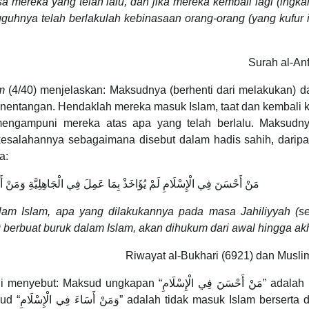
 mereka yang telah lalu, dan jika mereka kembali lagi (ingk
uhnya telah berlakulah kebinasaan orang-orang (yang kufur i
Surah al-Anf
im
(4/40) menjelaskan: Maksudnya (berhenti dari melakukan) d
enentangan. Hendaklah mereka masuk Islam, taat dan kembali 
 mengampuni mereka atas apa yang telah berlalu. Maksudny
esalahannya sebagaimana disebut dalam hadis sahih, daripa
a:
مَنْ أَحْسَنَ فِي الْإِسْلَامِ لَمْ يُؤَاخَذْ بِمَا عَمِلَ فِي الْجَاهِلِيَّةِ وَمَنْ أَسَا
lam Islam, apa yang dilakukannya pada masa Jahiliyyah (s
 berbuat buruk dalam Islam, akan dihukum dari awal hingga akh
Riwayat al-Bukhari (6921) dan Musli
an “مَنْ أَحْسَنَ فِي الْإِسْلَامِ” adalah masuk
rta dengan