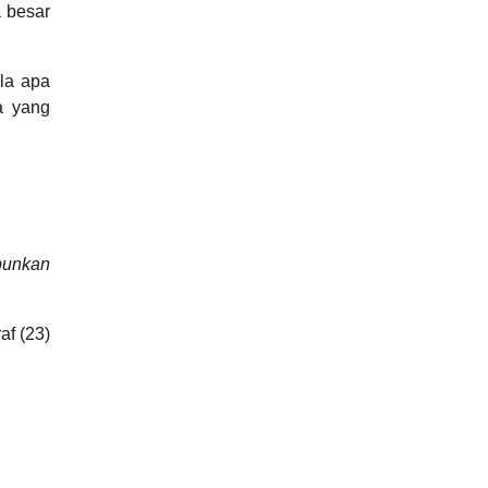
 besar
la apa
a yang
mpunkan
af (23)