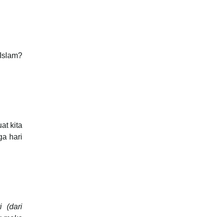
Islam?
at kita
a hari
 (dari