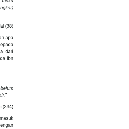
ar maka
ngkar)
al (38)
ari apa
kepada
a dari
da Ibn
ebelum
ir."
m (334)