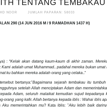
ADITH TENTANG TEMBAKAU
HD NOOR
JUMLAH PAPARAN: 58033
SOALAN
290
(14 JUN 2016 M / 9 RAMADHAN 1437 H)
a) : “
Kelak akan datang kaum-kaum di akhir zaman. Merek
: Kami adalah umat Muhammad.. padahal mereka bukan umat 
mat ku bahkan mereka adalah orang yang celaka
..”
rsebut bertanya:"
Bagaimana sejarah tembakau itu tumbuh
ngguhnya setelah Allah menciptakan Adam dan memerintahka
 kepada Adam, seluruh malaikat kemudian sujud kepadanya k
-orang yang kafir. Allah bertanya kepada iblis : Wahai iblis a
a Aku memerintahkan mu
? Kata iblis: "
Aku lebih baik darin