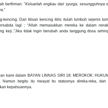
lah berfirman: "
Keluarlah engkau dari syurga, sesungguhnya 
ya.
"
g-kencing. Dari titisan kencing iblis itulah tumbuh sejenis t
ersabda lagi : “Allah memasukkan mereka ke dalam nera
 keji..”Jika tidak ingin berubah anda tanggung dosa sehin
erangan kami dalam BAYAN LINNAS SIRI 18: MEROKOK: HUK
 Namun begitu itu riwayat itu statusnya direka-reka, dan
skan kepalsuannya.