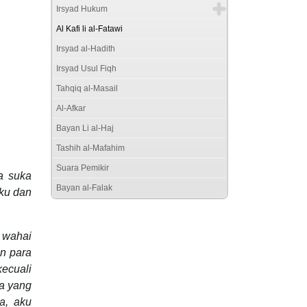
Irsyad Hukum
Al Kafi li al-Fatawi
Irsyad al-Hadith
Irsyad Usul Fiqh
Tahqiq al-Masail
Al-Afkar
Bayan Li al-Haj
Tashih al-Mafahim
Suara Pemikir
a suka
Bayan al-Falak
ku dan
 wahai
n para
ecuali
pa yang
ya, aku