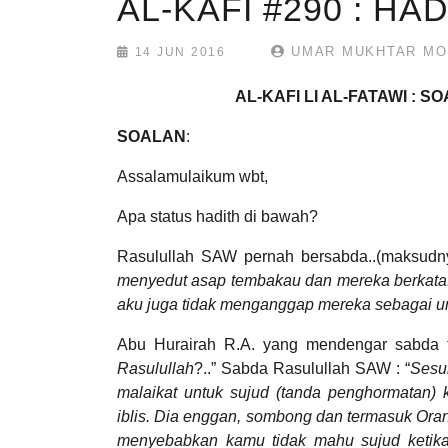
AL-KAFI #290 : H
UMAR MUKHTAR MO
14 JUN 2016
AL-KAFI LI AL-FATAWI : 
SOALAN
:
Assalamulaikum wbt,
Apa status hadith di bawah?
Rasulullah SAW pernah bersabda..(maksudny
menyedut asap tembakau dan mereka berkata
aku juga tidak menganggap mereka sebagai u
Abu Hurairah R.A. yang mendengar sabda te
Rasulullah
?..” Sabda Rasulullah SAW : “
Sesu
malaikat untuk sujud (tanda penghormatan)
iblis. Dia enggan, sombong dan termasuk Orang
menyebabkan kamu tidak mahu sujud ketik