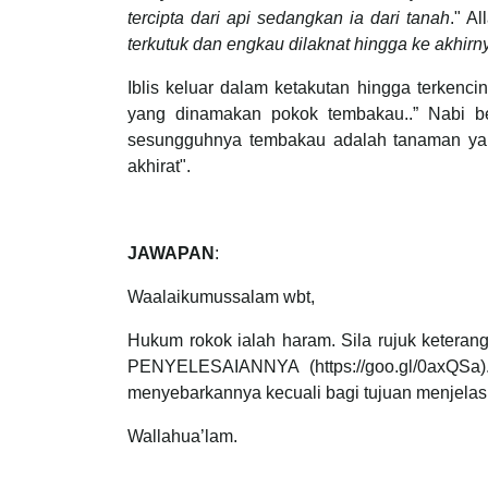
tercipta dari api sedangkan ia dari tanah
." Al
terkutuk dan engkau dilaknat hingga ke akhirn
Iblis keluar dalam ketakutan hingga terkencin
yang dinamakan pokok tembakau..” Nabi b
sesungguhnya tembakau adalah tanaman yang
akhirat".
JAWAPAN
:
Waalaikumussalam wbt,
Hukum rokok ialah haram. Sila rujuk ket
PENYELESAIANNYA (https://goo.gl/0axQSa).
menyebarkannya kecuali bagi tujuan menjela
Wallahua’lam.