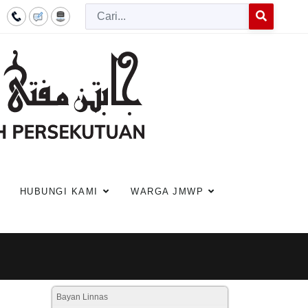
Cari
Type 2 or more c
HUBUNGI KAMI
WARGA JMWP
Bayan Linnas