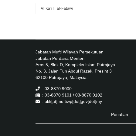
Al Kafi li al-Fatawi
Jabatan Mufti Wilayah Persekutuan
Jabatan Perdana Menteri
Aras 5, Blok D, Kompleks Islam Putrajaya
No. 3, Jalan Tun Abdul Razak, Presint 3
62100 Putrajaya, Malaysia.
: 03-8870 9000
: 03-8870 9101 / 03-8870 9102
: ukk[at]muftiwp[dot]gov[dot]my
Penafian