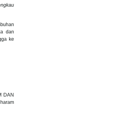
engkau
umbuhan
ka dan
gga ke
UM DAN
 haram