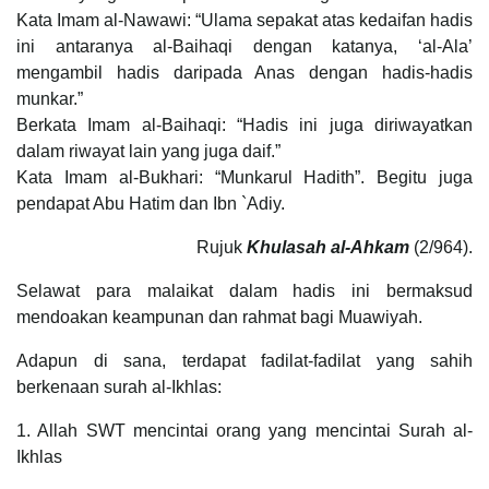
Kata Imam al-Nawawi: “Ulama sepakat atas kedaifan hadis
ini antaranya al-Baihaqi dengan katanya, ‘al-Ala’
mengambil hadis daripada Anas dengan hadis-hadis
munkar.”
Berkata Imam al-Baihaqi: “Hadis ini juga diriwayatkan
dalam riwayat lain yang juga daif.”
Kata Imam al-Bukhari: “Munkarul Hadith”. Begitu juga
pendapat Abu Hatim dan Ibn `Adiy.
Rujuk
Khulasah al-Ahkam
(2/964).
Selawat para malaikat dalam hadis ini bermaksud
mendoakan keampunan dan rahmat bagi Muawiyah.
Adapun di sana, terdapat fadilat-fadilat yang sahih
berkenaan surah al-Ikhlas:
1. Allah SWT mencintai orang yang mencintai Surah al-
Ikhlas