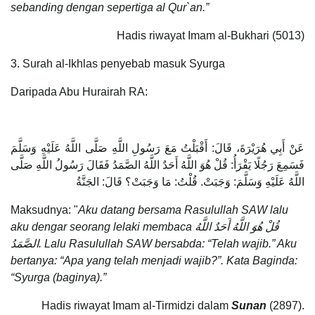
sebanding dengan sepertiga al Qur`an.”
Hadis riwayat Imam al-Bukhari (5013)
3. Surah al-Ikhlas penyebab masuk Syurga
Daripada Abu Hurairah RA:
عَنْ أَبِي هُرَيْرَةَ، قَالَ: أَقْبَلْتُ مَعَ رَسُولِ اللَّهِ صَلَّى اللَّهُ عَلَيْهِ وَسَلَّمَ
فَسَمِعَ رَجُلًا يَقْرَأُ: قُلْ هُوَ اللَّهُ أَحَدٌ اللَّهُ الصَّمَدُ فَقَالَ رَسُولُ اللَّهِ صَلَّى
اللَّهُ عَلَيْهِ وَسَلَّمَ: وَجَبَتْ. قُلْتُ: مَا وَجَبَتْ؟ قَالَ: الجَنَّةُ
Maksudnya: "
Aku datang bersama Rasulullah SAW lalu
aku dengar seorang lelaki membaca قُلْ هُوَ اللَّهُ أَحَدٌ اللَّهُ
الصَّمَدُ. Lalu Rasulullah SAW bersabda: “Telah wajib.” Aku
bertanya: “Apa yang telah menjadi wajib?”. Kata Baginda:
“Syurga (baginya).”
Hadis riwayat Imam al-Tirmidzi dalam
Sunan
(2897).