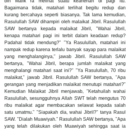
bin Malik ra melihat suatu keanehan di pagi itu.
Bagaimana tidak, matahari terlihat begitu redup dan
kurang bercahaya seperti biasanya. Tak lama kemudian,
Rasulullah SAW dihampiri oleh malaikat Jibril. Rasulullah
SAW bertanya kepada malaikat Jibril, "Wahai Jibril,
kenapa matahari pagi ini terbit dalam keadaan redup?
Padahal tidak mendung?" "Ya Rasulullah, matahari ini
nampak redup karena terlalu banyak sayap para malaikat
yang menghalanginya," jawab Jibril. Rasulullah SAW
bertanya, "Wahai Jibril, berapa jumlah malaikat yang
menghalangi matahari saat ini?" "Ya Rasulullah, 70 ribu
malaikat," jawab Jibril. Rasulullah SAW bertanya, "Apa
gerangan yang menjadikan malaikat menutupi matahari?"
Kemudian Malaikat Jibril menjawab, "Ketahuilah wahai
Rasulullah, sesungguhnya Allah SWT telah mengutus 70
ribu malaikat agar membacakan selawat kepada salah
satu umatmu." "Siapakah dia, wahai Jibril?" tanya Rasul
SAW. "Dialah Muawiyah." Rasulullah SAW bertanya, "Apa
yang telah dilakukan oleh Muawiyah sehingga saat ia