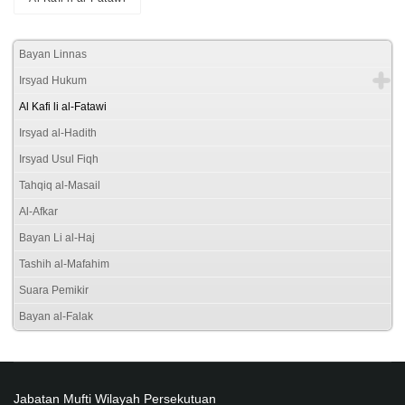
Bayan Linnas
Irsyad Hukum
Al Kafi li al-Fatawi
Irsyad al-Hadith
Irsyad Usul Fiqh
Tahqiq al-Masail
Al-Afkar
Bayan Li al-Haj
Tashih al-Mafahim
Suara Pemikir
Bayan al-Falak
Jabatan Mufti Wilayah Persekutuan