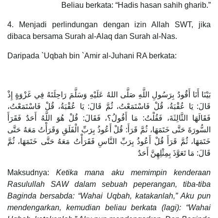
Beliau berkata: “Hadis hasan sahih gharib.”
4. Menjadi perlindungan dengan izin Allah SWT, jika
dibaca bersama Surah al-Alaq dan Surah al-Nas.
Daripada `Uqbah bin `Amir al-Juhani RA berkata:
بَيْنَا أَنَا أَقُودُ بِرَسُولِ اللَّهِ صَلَّى اللهُ عَلَيْهِ وَسَلَّمَ رَاحِلَتَهُ فِي غَزْوَةٍ إِذْ
قَالَ: يَا عُقْبَةُ، قُلْ فَاسْتَمَعْتُ، ثُمَّ قَالَ: يَا عُقْبَةُ، قُلْ فَاسْتَمَعْتُ،
فَقَالَهَا الثَّالِثَةَ، فَقُلْتُ: مَا أَقُولُ؟، فَقَالَ: قُلْ هُوَ اللَّهُ أَحَدٌ فَقَرَأَ
السُّورَةَ حَتَّى خَتَمَهَا، ثُمَّ قَرَأَ: قُلْ أَعُوذُ بِرَبِّ الْفَلَقِ وَقَرَأْتُ مَعَهُ حَتَّى
خَتَمَهَا، ثُمَّ قَرَأَ قُلْ أَعُوذُ بِرَبِّ النَّاسِ فَقَرَأْتُ مَعَهُ حَتَّى خَتَمَهَا، ثُمَّ
قَالَ: مَا تَعَوَّذَ بِمِثْلِهِنَّ أَحَدٌ
Maksudnya:
Ketika mana aku memimpin kenderaan
Rasulullah SAW dalam sebuah peperangan, tiba-tiba
Baginda bersabda: “Wahai Uqbah, katakanlah,” Aku pun
mendengarkan, kemudian beliau berkata (lagi): “Wahai