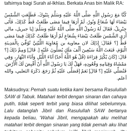
tafsirnya bagi Surah al-Ikhlas. Berkata Anas bin Malik RA:
كُنَّا مَعَ رَسُولِ اللَّهِ صَلَّى اللَّهُ عَلَيْهِ وَسَلَّمَ بِتَبُوكَ، فَطَلَعَتِ الشَّمْسُ
بَيْضَاءَ لَهَا شُعَاعٌ وَنُورٌ، لَمْ أَرَهَا فِيمَا مَضَى طَلَعَتْ قَطُّ كَذَلِكَ، فَأَتَى
جِبْرِيلُ، فَقَالَ لَهُ رَسُولُ اللَّهِ صَلَّى اللَّهُ عَلَيْهِ وَسَلَّمَ: [يا جبريل، مالي
أَرَى الشَّمْسَ طَلَعَتْ بَيْضَاءَ بِشُعَاعٍ لَمْ أَرَهَا طَلَعَتْ كَذَلِكَ فِيمَا مَضَى
قَطُّ [؟ فَقَالَ: [ذَلِكَ لان معاوية بن مُعَاوِيَةَ اللَّيْثِيَّ تُوُفِّيَ بِالْمَدِينَةِ
الْيَوْمَ، فَبَعَثَ اللَّهُ سَبْعِينَ أَلْفَ مَلَكٍ يُصَلُّونَ عَلَيْهِ [. قَالَ] وَمِمَّ ذَلِكَ [؟
قَالَ: [كَانَ يُكْثِرُ قِرَاءَةَ (قُلْ هُوَ اللَّهُ أَحَدٌ) آنَاءَ اللَّيْلِ وَآنَاءَ النَّهَارِ، وَفِي
مَمْشَاهُ وَقِيَامِهِ وَقُعُودِهِ، فَهَلْ لَكَ يَا رَسُولَ اللَّهِ أَنْ أَقْبِضَ لَكَ الْأَرْضَ.
فَتُصَلِّي عَلَيْهِ [؟ قَالَ] نَعَمْ [فَصَلَّى عَلَيْهِ ثُمَّ رَجَعَ. ذَكَرَهُ الثعلبي، والله
أعلم.
Maksudnya:
Pernah suatu ketika kami bersama Rasulullah
SAW di Tabuk. Matahari terbit dengan sinaran dan cahaya
putih, tidak seperti terbit yang biasa dilihat sebelumnya.
Lalu datanglah Jibril dan Rasulullah SAW bertanya
kepada beliau, ‘Wahai Jibril, mengapakah aku melihat
matahari terbit dengan sinaran yang tidak pernah aku lihat