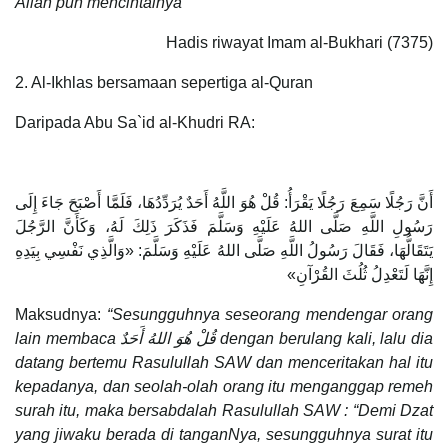
Allah pun mencintainya”
Hadis riwayat Imam al-Bukhari (7375)
2. Al-Ikhlas bersamaan sepertiga al-Quran
Daripada Abu Sa`id al-Khudri RA:
أَنَّ رَجُلًا سَمِعَ رَجُلًا يَقْرَأُ: قُلْ هُوَ اللَّهُ أَحَدٌ يُرَدِّدُهَا، فَلَمَّا أَصْبَحَ جَاءَ إِلَى
رَسُولِ اللَّهِ صَلَّى اللهُ عَلَيْهِ وَسَلَّمَ فَذَكَرَ ذَلِكَ لَهُ، وَكَأَنَّ الرَّجُلَ
يَتَقَالُّهَا، فَقَالَ رَسُولُ اللَّهِ صَلَّى اللهُ عَلَيْهِ وَسَلَّمَ: «وَالَّذِي نَفْسِي بِيَدِهِ
إِنَّهَا لَتَعْدِلُ ثُلُثَ القُرْآنِ»
Maksudnya:
“Sesungguhnya seseorang mendengar orang
lain membaca قُلْ هُوَ اللهُ أَحَدٌ dengan berulang kali, lalu dia
datang bertemu Rasulullah SAW dan menceritakan hal itu
kepadanya, dan seolah-olah orang itu menganggap remeh
surah itu, maka bersabdalah Rasulullah SAW : “Demi Dzat
yang jiwaku berada di tanganNya, sesungguhnya surat itu