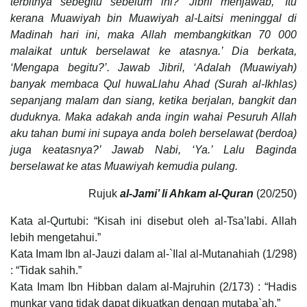
terbitnya sebegitu sebelum ini?’ Jibril menjawab, ‘Itu
kerana Muawiyah bin Muawiyah al-Laitsi meninggal di
Madinah hari ini, maka Allah membangkitkan 70 000
malaikat untuk berselawat ke atasnya.’ Dia berkata,
‘Mengapa begitu?’. Jawab Jibril, ‘Adalah (Muawiyah)
banyak membaca Qul huwaLlahu Ahad (Surah al-Ikhlas)
sepanjang malam dan siang, ketika berjalan, bangkit dan
duduknya. Maka adakah anda ingin wahai Pesuruh Allah
aku tahan bumi ini supaya anda boleh berselawat (berdoa)
juga keatasnya?’ Jawab Nabi, ‘Ya.’ Lalu Baginda
berselawat ke atas Muawiyah kemudia pulang.
Rujuk
al-Jami’ li Ahkam al-Quran
(20/250)
Kata al-Qurtubi: “Kisah ini disebut oleh al-Tsa’labi. Allah
lebih mengetahui.”
Kata Imam Ibn al-Jauzi dalam al-`Ilal al-Mutanahiah (1/298)
: “Tidak sahih.”
Kata Imam Ibn Hibban dalam al-Majruhin (2/173) : “Hadis
munkar yang tidak dapat dikuatkan dengan mutaba`ah.”