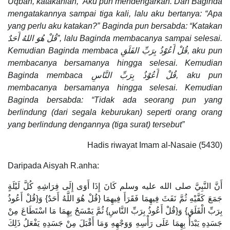
Uqbah, katakanlah,” Aku pun mendengarkan. Dan Baginda
mengatakannya sampai tiga kali, lalu aku bertanya: “Apa
yang perlu aku katakan?” Baginda pun bersabda: “Katakan
قُلْ هُوَ اللهُ أَحَدٌ”, lalu Baginda membacanya sampai selesai.
Kemudian Baginda membaca قُلْ أَعُوْذُ بِرَبِّ الفَلَقِ, aku pun
membacanya bersamanya hingga selesai. Kemudian
Baginda membaca قُلْ أَعُوْذُ بِرَبِّ النَّاسِ, aku pun
membacanya bersamanya hingga selesai. Kemudian
Baginda bersabda: “Tidak ada seorang pun yang
berlindung (dari segala keburukan) seperti orang orang
yang berlindung dengannya (tiga surat) tersebut”
Hadis riwayat Imam al-Nasaie (5430)
Daripada Aisyah R.anha:
أَنَّ النَّبِيَّ صلى الله عليه وسلم كَانَ إِذَا أَوَى إِلَى فِرَاشِهِ كُلَّ لَيْلَةٍ
جَمَعَ كَفَّيْهِ ثُمَّ نَفَثَ فِيهِمَا فَقَرَأَ فِيهِمَا {قُلْ هُوَ اللَّهُ أَحَدٌ} وَ{قُلْ أَعُوذُ
بِرَبِّ الْفَلَقِ} وَ{قُلْ أَعُوذُ بِرَبِّ النَّاسِ} ثُمَّ يَمْسَحُ بِهِمَا مَا اسْتَطَاعَ مِنْ
جَسَدِهِ يَبْدَأُ بِهِمَا عَلَى رَأْسِهِ وَوَجْهِهِ وَمَا أَقْبَلَ مِنْ جَسَدِهِ يَفْعَلُ ذَلِكَ