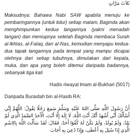
ثَلاَثَ مَرَّاتٍ
Maksudnya:
Bahawa Nabi SAW apabila menuju ke
pembaringannya (untuk tidur) setiap malam, Baginda akan
menghimpunkan kedua tangannya (yakni menadah
tangan) dan meniupnya setelah Baginda membaca Surah
al-Ikhlas, al-Falaq, dan al-Nas, kemudian menyapu kedua-
dua tapak tangannya pada tempat yang mampu dicapai
olehnya dari setiap tubuhnya, dimulakan dari kepala,
muka, dan apa yang boleh ditemui daripada badannya,
sebanyak tiga kali
Hadis riwayat Imam al-Bukhari (5017)
Daripada Buraidah bin al-Hasib RA:
أَنَّ رَسُولَ اللَّهِ صَلَّى اللهُ عَلَيْهِ وَسَلَّمَ سَمِعَ رَجُلًا يَقُولُ: اللَّهُمَّ إِنِّي
أَسْأَلُكَ أَنِّي أَشْهَدُ أَنَّكَ أَنْتَ اللَّهُ، لَا إِلَهَ إِلَّا أَنْتَ، الْأَحَدُ الصَّمَدُ الَّذِي لَمْ
يَلِدْ، وَلَمْ يُولَدْ، وَلَمْ يَكُنْ لَهُ كُفُوًا أَحَدٌ، فَقَالَ: لَقَدْ سَأَلْتَ اللَّهَ بِالِاسْمِ
الَّذِي إِذَا سُئِلَ بِهِ أَعْطَى، وَإِذَا دُعِيَ بِهِ أَجَابَ