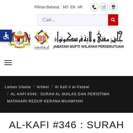
Pilihan Bahasa:
MS
EN
AR
Cari
Type 2 or more 
accessible
Laman Utama
Artikel
Al Kafi li al-Fatawi
AL-KAFI #346 : SURAH AL-IKHLAS DAN PERISTIWA
MATAHARI REDUP KERANA MUAWIYAH
AL-KAFI #346 : SURAH