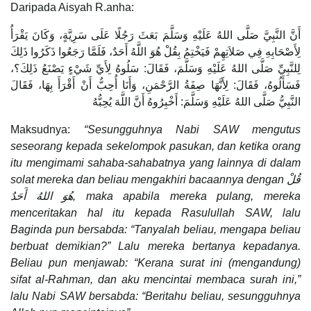
Daripada Aisyah R.anha:
أَنَّ النَّبِيَّ صَلَّى اللهُ عَلَيْهِ وَسَلَّمَ بَعَثَ رَجُلًا عَلَى سَرِيَّةٍ، وَكَانَ يَقْرَأُ
لِأَصْحَابِهِ فِي صَلاَتِهِمْ فَيَخْتِمُ بِقُلْ هُوَ اللَّهُ أَحَدٌ، فَلَمَّا رَجَعُوا ذَكَرُوا ذَلِكَ
لِلنَّبِيِّ صَلَّى اللهُ عَلَيْهِ وَسَلَّمَ، فَقَالَ: سَلُوهُ لِأَيِّ شَيْءٍ يَصْنَعُ ذَلِكَ؟،
فَسَأَلُوهُ، فَقَالَ: لِأَنَّهَا صِفَةُ الرَّحْمَنِ، وَأَنَا أُحِبُّ أَنْ أَقْرَأَ بِهَا، فَقَالَ
النَّبِيُّ صَلَّى اللهُ عَلَيْهِ وَسَلَّمَ: أَخْبِرُوهُ أَنَّ اللَّهَ يُحِبُّهُ
Maksudnya:
“Sesungguhnya Nabi SAW mengutus
seseorang kepada sekelompok pasukan, dan ketika orang
itu mengimami sahaba-sahabatnya yang lainnya di dalam
solat mereka dan beliau mengakhiri bacaannya dengan قُلْ
هُوَ اللهُ أَحَدٌ, maka apabila mereka pulang, mereka
menceritakan hal itu kepada Rasulullah SAW, lalu
Baginda pun bersabda: “Tanyalah beliau, mengapa beliau
berbuat demikian?” Lalu mereka bertanya kepadanya.
Beliau pun menjawab: “Kerana surat ini (mengandung)
sifat al-Rahman, dan aku mencintai membaca surah ini,”
lalu Nabi SAW bersabda: “Beritahu beliau, sesungguhnya