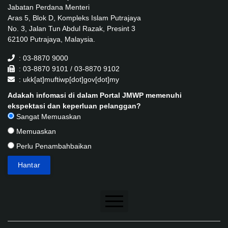
Jabatan Perdana Menteri
Aras 5, Blok D, Kompleks Islam Putrajaya
No. 3, Jalan Tun Abdul Razak, Presint 3
62100 Putrajaya, Malaysia.
: 03-8870 9000
: 03-8870 9101 / 03-8870 9102
: ukk[at]muftiwp[dot]gov[dot]my
Adakah infomasi di dalam Portal JMWP memenuhi
ekspektasi dan keperluan pelanggan?
Sangat Memuaskan
Memuaskan
Perlu Penambahbaikan
Penafian