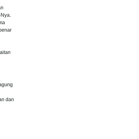
an
-Nya.
ama
 benar
aitan
 agung
ban dan