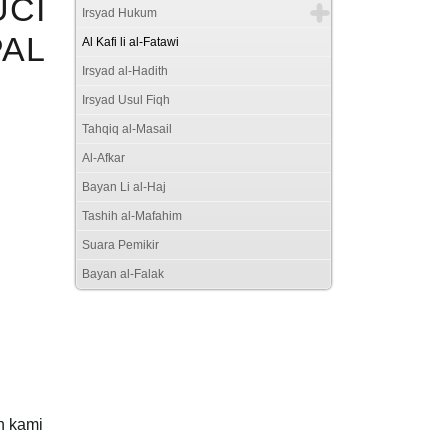
UCI
Irsyad Hukum
AL
Al Kafi li al-Fatawi
Irsyad al-Hadith
Irsyad Usul Fiqh
Tahqiq al-Masail
Al-Afkar
Bayan Li al-Haj
Tashih al-Mafahim
Suara Pemikir
Bayan al-Falak
h kami