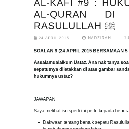
AL-KAFI #9 : HU
AL-QURAN DI
RASULULLAH ﷺ
NADZIRAH
J
24 APRIL 2015
SOALAN 9 (24 APRIL 2015 BERSAMAAN 5
Assalamualaikum Ustaz. Ana nak tanya soal
sepatutnya diletakkan di atas gambar sand
hukumnya ustaz?
JAWAPAN
Saya melihat isu sperti ini perlu kepada beb
Dakwaan tentang bentuk sepatu Rasulull