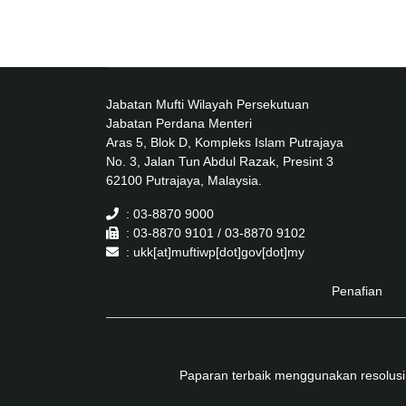
Jabatan Mufti Wilayah Persekutuan
Jabatan Perdana Menteri
Aras 5, Blok D, Kompleks Islam Putrajaya
No. 3, Jalan Tun Abdul Razak, Presint 3
62100 Putrajaya, Malaysia.
: 03-8870 9000
: 03-8870 9101 / 03-8870 9102
: ukk[at]muftiwp[dot]gov[dot]my
Penafian
Paparan terbaik menggunakan resolusi 