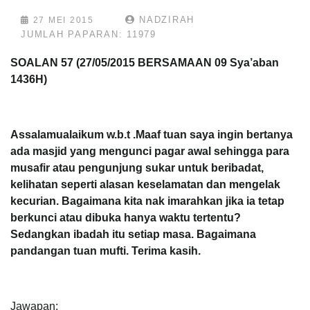
NADZIRAH
27 MEI 2015
JUMLAH PAPARAN: 11979
SOALAN 57 (27/05/2015 BERSAMAAN 09 Sya’aban
1436H)
Assalamualaikum w.b.t .Maaf tuan saya ingin bertanya
ada masjid yang mengunci pagar awal sehingga para
musafir atau pengunjung sukar untuk beribadat,
kelihatan seperti alasan keselamatan dan mengelak
kecurian. Bagaimana kita nak imarahkan jika ia tetap
berkunci atau dibuka hanya waktu tertentu?
Sedangkan ibadah itu setiap masa. Bagaimana
pandangan tuan mufti. Terima kasih.
Jawapan: