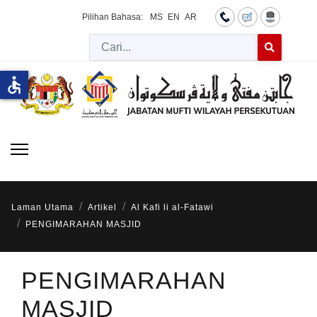
Pilihan Bahasa:
MS
EN
AR
Cari
Type 2 or more 
accessible
Laman Utama
Artikel
Al Kafi li al-Fatawi
PENGIMARAHAN MASJID
PENGIMARAHAN
MASJID