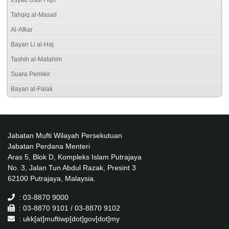
Irsyad Usul Fiqh
Tahqiq al-Masail
Al-Afkar
Bayan Li al-Haj
Tashih al-Mafahim
Suara Pemikir
Bayan al-Falak
Jabatan Mufti Wilayah Persekutuan
Jabatan Perdana Menteri
Aras 5, Blok D, Kompleks Islam Putrajaya
No. 3, Jalan Tun Abdul Razak, Presint 3
62100 Putrajaya, Malaysia.
: 03-8870 9000
: 03-8870 9101 / 03-8870 9102
: ukk[at]muftiwp[dot]gov[dot]my