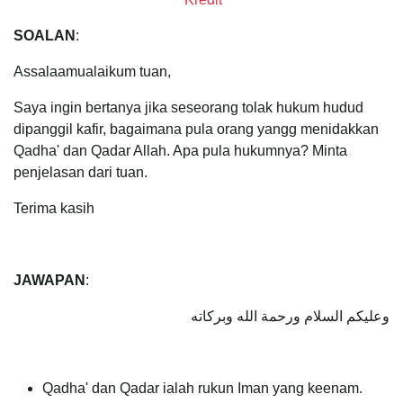
SOALAN
:
Assalaamualaikum tuan,
Saya ingin bertanya jika seseorang tolak hukum hudud
dipanggil kafir, bagaimana pula orang yangg menidakkan
Qadha' dan Qadar Allah. Apa pula hukumnya? Minta
penjelasan dari tuan.
Terima kasih
JAWAPAN
:
وعليكم السلام ورحمة الله وبركاته
Qadha' dan Qadar ialah rukun Iman yang keenam.