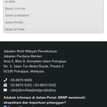
Al-Afkar
Bayan Li al-Haj
Tashih al-Mafahim
Suara Pemikir
Bayan al-Falak
Jabatan Mufti Wilayah Persekutuan
Jabatan Perdana Menteri
Aras 5, Blok D, Kompleks Islam Putrajaya
No. 3, Jalan Tun Abdul Razak, Presint 3
62100 Putrajaya, Malaysia.
: 03-8870 9000
: 03-8870 9101 / 03-8870 9102
: ukk[at]muftiwp[dot]gov[dot]my
Adakah infomasi di dalam Portal JMWP memenuhi
ekspektasi dan keperluan pelanggan?