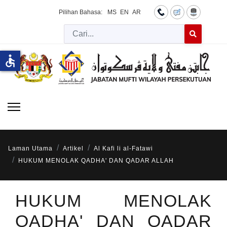
Pilihan Bahasa:
MS
EN
AR
Cari
Type 2 or more 
accessible
Laman Utama
Artikel
Al Kafi li al-Fatawi
HUKUM MENOLAK QADHA' DAN QADAR ALLAH
HUKUM MENOLAK
QADHA' DAN QADAR